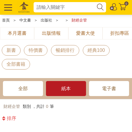
0
首頁
＞
中文書
＞
出版社
＞
＞
財經企管
本月選書
出版情報
愛書大使
折扣專區
新書
特價書
暢銷排行
經典100
全部書籍
全部
紙本
電子書
財經企管
類別 ，共計
0
筆
排序