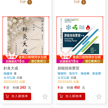
TOP
TOP
5
6
針灸大成
節能技術實習
楊繼洲
著
陳聰明、魯世平、陳煥卿、蔡俊卿
著
台北弘揚
出版
台北弘揚
出版
2023/10/01 出版
2023/10/01 出版
243
450
9
折
特價
元
9
折
特價
元
加入購物車
加入購物車