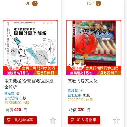
TOP
TOP
7
8
電工機械(含實習)歷屆試題
宗教與客家文化
全解析
黎淑慧
著
林進豐
著
台北弘揚
出版
台北弘揚
出版
2023/02/01 出版
2023/05/01 出版
420
330
特價
元
特價
元
加入購物車
加入購物車