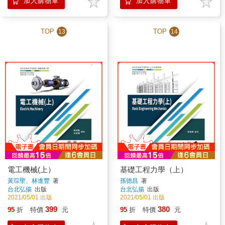
加入購物車
加入購物車
TOP
TOP
13
14
電工機械(上）
基礎工程力學（上）
黃琮聖、林進豐
著
孫德昌
著
台北弘揚
出版
台北弘揚
出版
2021/05/01 出版
2021/05/01 出版
399
380
95
折
特價
元
95
折
特價
元