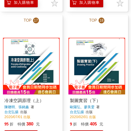
加入購物車
加入購物車
TOP
TOP
17
18
冷凍空調原理（上）
製圖實習（下）
陳聰明、張銘鑫
著
歐陽弘、廖美雯
著
台北弘揚
出版
台北弘揚
出版
2020/07/01 出版
2020/02/01 出版
380
405
95
折
特價
元
9
折
特價
元