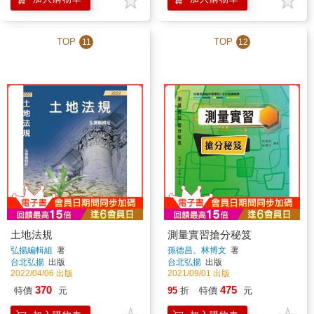
TOP
TOP
11
12
土地法規
測量實習搶分秘笈
弘揚編輯組
著
孫德昌、林博文
著
台北弘揚
出版
台北弘揚
出版
2022/04/06 出版
2021/09/01 出版
370
475
特價
元
95
折
特價
元