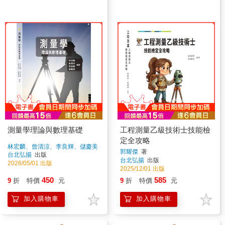
測量學理論與數理基礎
工程測量乙級技術士技能檢
定全攻略
林宏麟、曾清涼、李良輝、儲慶美
郭耀傑
著
著
台北弘揚
出版
台北弘揚
出版
2026/05/01 出版
2025/12/01 出版
450
585
9
折
特價
元
9
折
特價
元
加入購物車
加入購物車