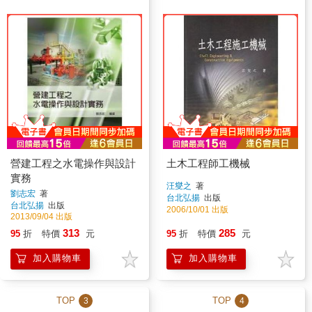
營建工程之水電操作與設計
土木工程師工機械
實務
汪燮之
著
劉志宏
著
台北弘揚
出版
台北弘揚
出版
2006/10/01 出版
2013/09/04 出版
313
285
95
折
特價
元
95
折
特價
元
加入購物車
加入購物車
TOP
TOP
3
4