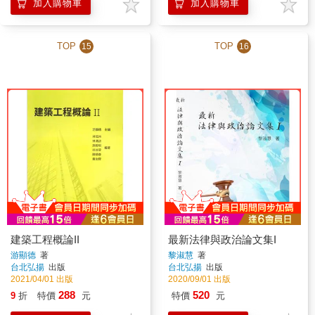
加入購物車
加入購物車
TOP
TOP
15
16
建築工程概論II
最新法律與政治論文集I
游顯德
著
黎淑慧
著
台北弘揚
出版
台北弘揚
出版
2021/04/01 出版
2020/09/01 出版
288
520
9
折
特價
元
特價
元