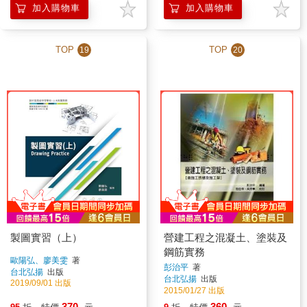
加入購物車
加入購物車
TOP
TOP
19
20
製圖實習（上）
營建工程之混凝土、塗裝及
鋼筋實務
歐陽弘、廖美雯
著
彭治平
著
台北弘揚
出版
台北弘揚
出版
2019/09/01 出版
2015/01/27 出版
370
360