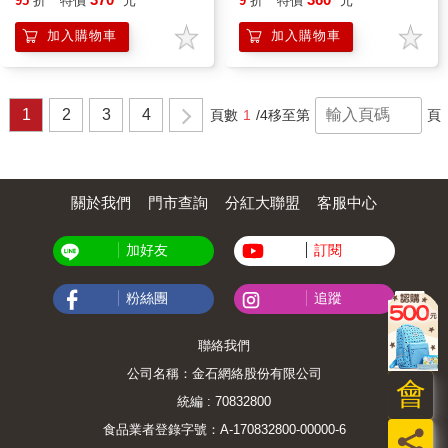
95
折
特價
元
9
折
特價
元
加入購物車
加入購物車
1
2
3
4
頁數
1
/4
移至第
頁
關於我們
門市查詢
分紅大聯盟
客服中心
加好友
訂閱
粉絲團
追蹤
聯絡我們
公司名稱：金石網絡股份有限公司
會
統編 : 70832800
食品業者登錄字號：A-170832800-00000-6
員