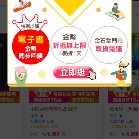
TOP
T
34
中國易經哲學思想原理
魚場學（魚海
唐華
著
元珍
著
台北弘揚
出版
台北弘揚
出版
2013/03/18 出版
2013/03/15 出版
360
288
9
折
特價
元
9
折
特價