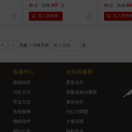
247
66
95
折
特價
元
95
折
特價
加入購物車
加入購物
頁數
2
/4
移至第
頁
4
客服中心
合作與服務
購物說明
異業合作
付款方式
我要成為供應商
寄送方式
廣告合作
售後服務
分紅大聯盟
聯絡我們
大量採購
網站公告
福利平台