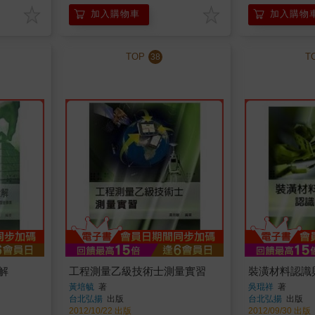
加入購物車
加入購物
TOP
T
38
解
工程測量乙級技術士測量實習
裝潢材料認識
黃培毓
著
吳琨祥
著
台北弘揚
出版
台北弘揚
出版
2012/10/22 出版
2012/09/30 出版