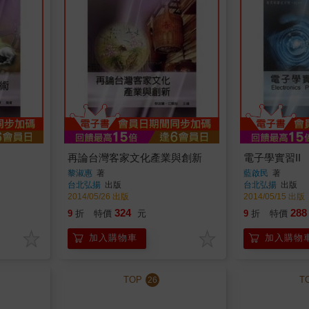
再論台灣客家文化產業與創新
電子學實習II
黎淑惠
著
藍啟民
著
台北弘揚
出版
台北弘揚
出版
2014/05/26 出版
2014/05/15 出版
324
288
9
折
特價
元
9
折
特價
加入購物車
加入購物
TOP
T
26