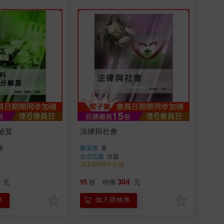
祕笈
法律與社會
著
黎淑惠
著
台北弘揚
出版
2013/09/04 出版
304
元
95
折
特價
元
車
加入購物車