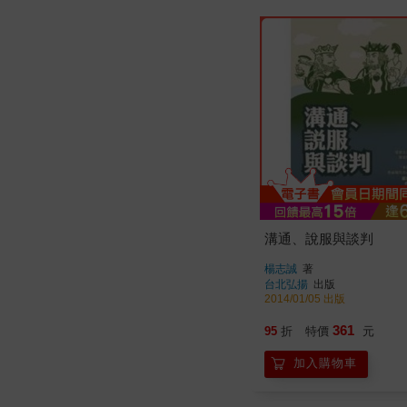
溝通、說服與談判
楊志誠
著
台北弘揚
出版
2014/01/05 出版
361
95
折
特價
元
加入購物車