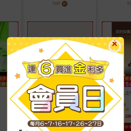
TOP
T
30
電子學I
政府採購法之
藍啟民
著
陳月端
著
台北弘揚
出版
台北弘揚
出版
2013/08/11 出版
2013/06/01 出版
315
28
9
折
特價
元
95
折
特價
加入購物車
加入購物