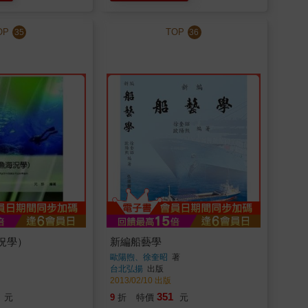
OP
TOP
35
36
況學）
新編船藝學
歐陽煦、徐奎昭
著
台北弘揚
出版
2013/02/10 出版
351
元
9
折
特價
元