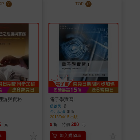
OP
TOP
31
32
理論與實務
電子學實習I
藍啟民
著
台北弘揚
出版
2013/04/15 出版
5
288
元
9
折
特價
元
車
加入購物車