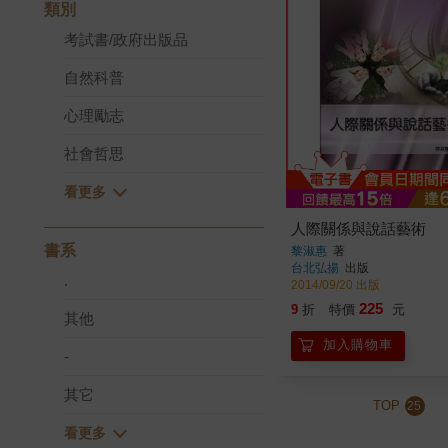
類別
考試書/政府出版品
自然科普
心理勵志
社會哲思
人際關係與說話藝術
書系
黎淑惠
著
台北弘揚
出版
.
2014/09/20 出版
225
9
折
特價
元
其他
加入購物車
-
其它
TOP
25