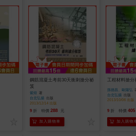
鋼筋混凝土考前30天衝刺搶分祕
工程材料搶分
笈
孫德昌、歐陽弘
紫煌
著
台北弘揚
出版
台北弘揚
出版
2013/10/06 出版
2013/12/14 出版
288
405
9
折
特價
元
9
折
特價
加入購物車
加入購物