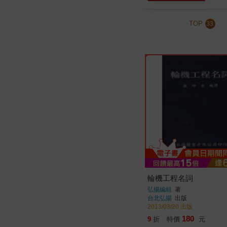
TOP
33
輪機工程名詞
弘揚編組
著
台北弘揚
出版
2013/03/20 出版
180
9
折
特價
元