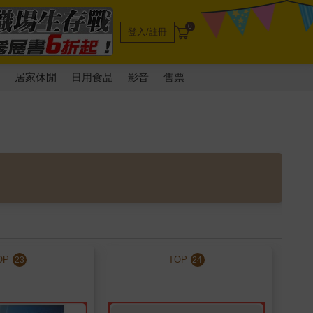
0
登入/註冊
電
居家休閒
日用食品
影音
售票
OP
TOP
23
24