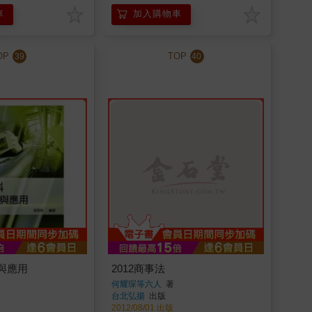
車
加入購物車
OP
TOP
39
40
與應用
2012商事法
何耀琛等六人
著
台北弘揚
出版
2012/08/01 出版