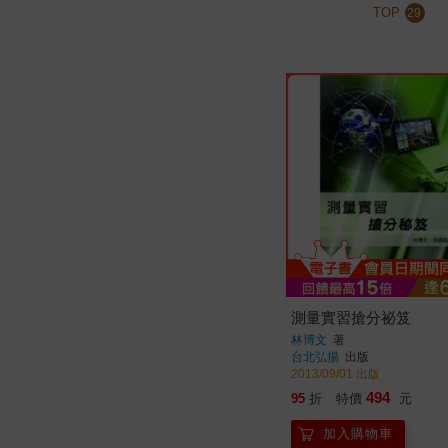
TOP
29
測量實習搶分祕笈
林博文
著
台北弘揚
出版
2013/09/01 出版
494
95
折
特價
元
加入購物車