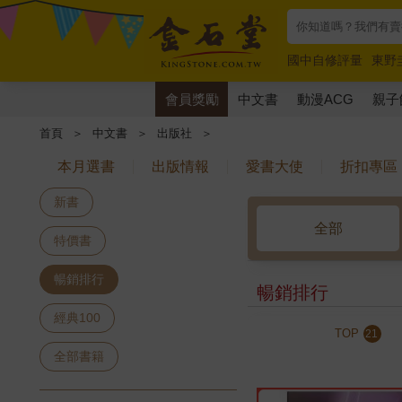
國中自修評量
東野
唯紅花綻放
奧德賽
會員獎勵
中文書
動漫ACG
親子
首頁
＞
中文書
＞
出版社
＞
本月選書
出版情報
愛書大使
折扣專區
新書
全部
特價書
暢銷排行
暢銷排行
經典100
TOP
21
全部書籍