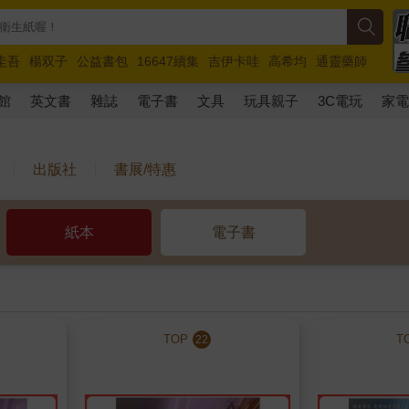
圭吾
楊双子
公益書包
16647續集
吉伊卡哇
高希均
通靈藥師
路邊攤新作
馬斯克
玩具總動員5
超慢跑
館
英文書
雜誌
電子書
文具
玩具親子
3C電玩
家
出版社
書展/特惠
紙本
電子書
TOP
T
22