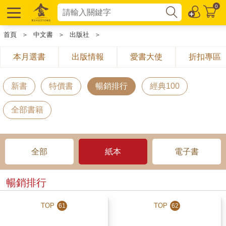
0
首頁
＞
中文書
＞
出版社
＞
本月選書
出版情報
愛書大使
折扣專區
新書
特價書
暢銷排行
經典100
全部書籍
全部
紙本
電子書
暢銷排行
TOP
TOP
61
62