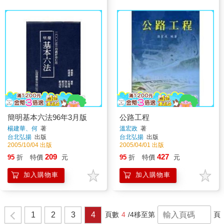
簡明基本六法96年3月版
公路工程
楊建華、何
著
溫宏政
著
台北弘揚
出版
台北弘揚
出版
2005/10/04 出版
2005/04/01 出版
209
427
95
折
特價
元
95
折
特價
元
加入購物車
加入購物車
1
2
3
4
頁數
4
/4
移至第
頁