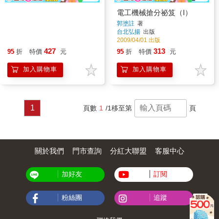
電工機械搶分祕笈（I）
郭塗註
著
台北弘揚
出版
2009/04/01 出版
427
313
95
折
特價
元
95
折
特價
元
加入購物車
加入購物車
1
頁數
1
/1
移至第
頁
關於我們
門市查詢
分紅大聯盟
客服中心
加好友
訂閱
粉絲團
追蹤