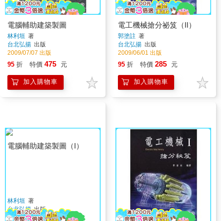
電腦輔助建築製圖
電工機械搶分祕笈（II）
林利垣
著
郭塗註
著
台北弘揚
出版
台北弘揚
出版
2009/07/07 出版
2009/06/01 出版
475
285
95
折
特價
元
95
折
特價
元
加入購物車
加入購物車
電腦輔助建築製圖（I）
林利垣
著
台北弘揚
出版
2009/05/01 出版