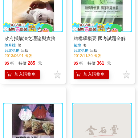
政府採購法之理論與實務
結構學概要 國考試題全解
陳月端
著
紫煌
著
台北弘揚
出版
台北弘揚
出版
2013/06/01 出版
2012/11/30 出版
285
361
95
折
特價
元
95
折
特價
元
加入購物車
加入購物車