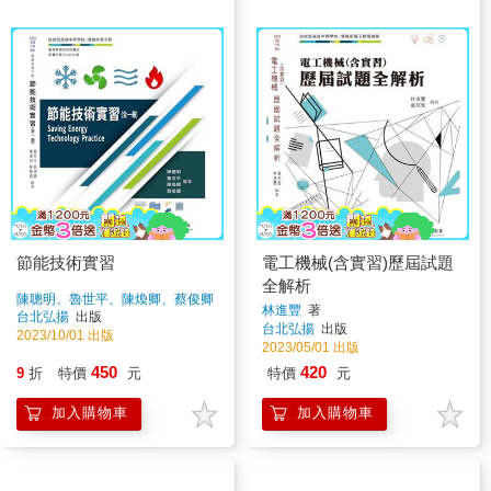
節能技術實習
電工機械(含實習)歷屆試題
全解析
陳聰明、魯世平、陳煥卿、蔡俊卿
林進豐
著
著
台北弘揚
出版
台北弘揚
出版
2023/10/01 出版
2023/05/01 出版
450
420
9
折
特價
元
特價
元
加入購物車
加入購物車