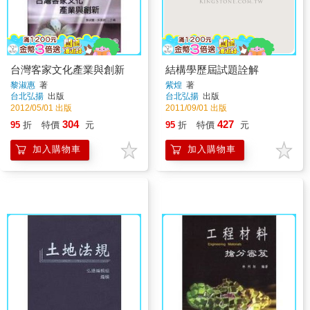
台灣客家文化產業與創新
結構學歷屆試題詮解
黎淑惠
著
紫煌
著
台北弘揚
出版
台北弘揚
出版
2012/05/01 出版
2011/09/01 出版
304
427
95
折
特價
元
95
折
特價
元
加入購物車
加入購物車