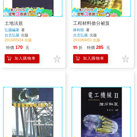
土地法規
工程材料搶分祕笈
弘揚編著
著
林利垣
著
台北弘揚
出版
台北弘揚
出版
2010/05/24 出版
2010/04/01 出版
170
285
特價
元
95
折
特價
元
加入購物車
加入購物車