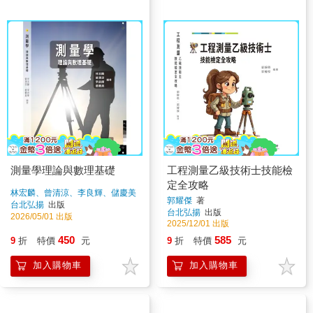
測量學理論與數理基礎
工程測量乙級技術士技能檢
定全攻略
林宏麟、曾清涼、李良輝、儲慶美
郭耀傑
著
著
台北弘揚
出版
台北弘揚
出版
2026/05/01 出版
2025/12/01 出版
450
585
9
折
特價
元
9
折
特價
元
加入購物車
加入購物車