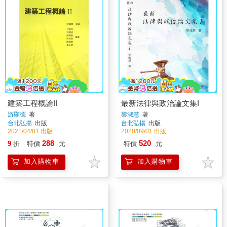
建築工程概論II
最新法律與政治論文集I
游顯德
著
黎淑慧
著
台北弘揚
出版
台北弘揚
出版
2021/04/01 出版
2020/09/01 出版
288
520
9
折
特價
元
特價
元
加入購物車
加入購物車