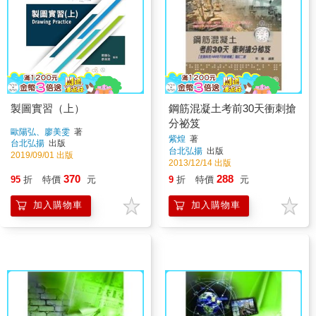
製圖實習（上）
鋼筋混凝土考前30天衝刺搶
分祕笈
歐陽弘、廖美雯
著
紫煌
著
台北弘揚
出版
台北弘揚
出版
2019/09/01 出版
2013/12/14 出版
370
288
95
折
特價
元
9
折
特價
元
加入購物車
加入購物車