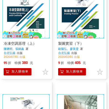
冷凍空調原理（上）
製圖實習（下）
陳聰明、張銘鑫
著
歐陽弘、廖美雯
著
台北弘揚
出版
台北弘揚
出版
2020/07/01 出版
2020/02/01 出版
380
405
95
折
特價
元
9
折
特價
元
加入購物車
加入購物車