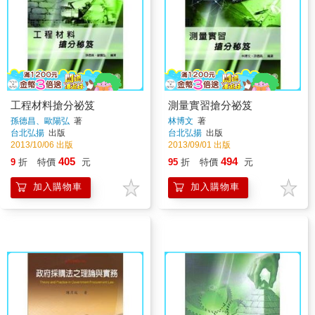
工程材料搶分祕笈
測量實習搶分祕笈
孫德昌、歐陽弘
著
林博文
著
台北弘揚
出版
台北弘揚
出版
2013/10/06 出版
2013/09/01 出版
405
494
9
折
特價
元
95
折
特價
元
加入購物車
加入購物車