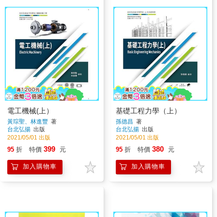
電工機械(上）
基礎工程力學（上）
黃琮聖、林進豐
著
孫德昌
著
台北弘揚
出版
台北弘揚
出版
2021/05/01 出版
2021/05/01 出版
399
380
95
折
特價
元
95
折
特價
元
加入購物車
加入購物車