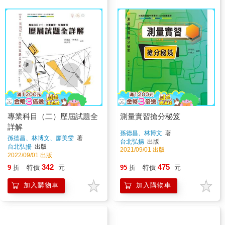
專業科目（二）歷屆試題全
測量實習搶分秘笈
詳解
孫德昌、林博文
著
孫德昌、林博文、廖美雯
著
台北弘揚
出版
台北弘揚
出版
2021/09/01 出版
2022/09/01 出版
342
475
9
折
特價
元
95
折
特價
元
加入購物車
加入購物車