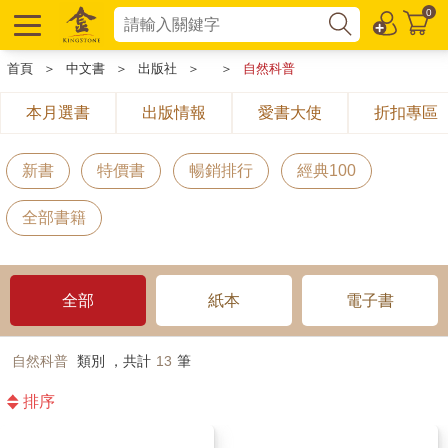
0
首頁
＞
中文書
＞
出版社
＞
＞
自然科普
本月選書
出版情報
愛書大使
折扣專區
新書
特價書
暢銷排行
經典100
全部書籍
全部
紙本
電子書
自然科普
類別 ，共計
13
筆
排序