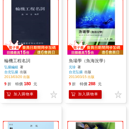
輪機工程名詞
魚場學（魚海況學）
弘揚編組
著
元珍
著
台北弘揚
出版
台北弘揚
出版
2013/03/20 出版
2013/03/15 出版
180
288
9
折
特價
元
9
折
特價
元
加入購物車
加入購物車