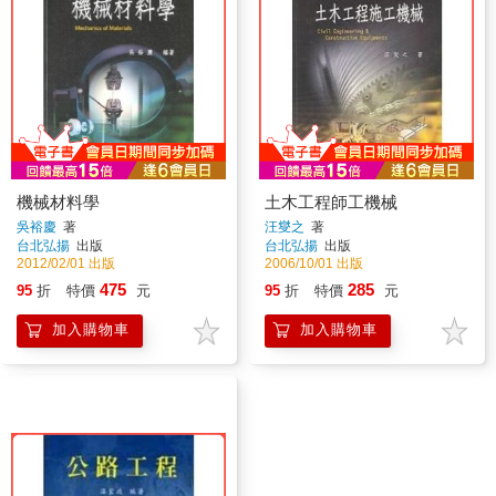
機械材料學
土木工程師工機械
吳裕慶
著
汪燮之
著
台北弘揚
出版
台北弘揚
出版
2012/02/01 出版
2006/10/01 出版
475
285
95
折
特價
元
95
折
特價
元
加入購物車
加入購物車