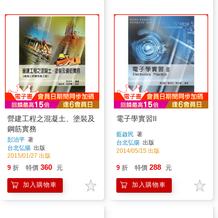
營建工程之混凝土、塗裝及
電子學實習II
鋼筋實務
藍啟民
著
彭治平
著
台北弘揚
出版
台北弘揚
出版
2014/05/15 出版
2015/01/27 出版
360
288
9
折
特價
元
9
折
特價
元
加入購物車
加入購物車