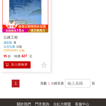
公路工程
溫宏政
著
台北弘揚
出版
2005/04/01 出版
427
95
折
特價
元
加入購物車
1
頁數
1
/1
移至第
頁
關於我們
門市查詢
分紅大聯盟
客服中心