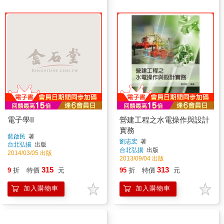
電子學II
營建工程之水電操作與設計
實務
藍啟民
著
劉志宏
著
台北弘揚
出版
台北弘揚
出版
2014/03/05 出版
2013/09/04 出版
315
313
9
折
特價
元
95
折
特價
元
加入購物車
加入購物車