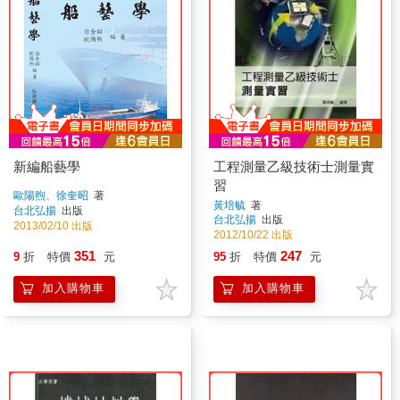
新編船藝學
工程測量乙級技術士測量實
習
歐陽煦、徐奎昭
著
黃培毓
著
台北弘揚
出版
台北弘揚
出版
2013/02/10 出版
2012/10/22 出版
351
247
9
折
特價
元
95
折
特價
元
加入購物車
加入購物車