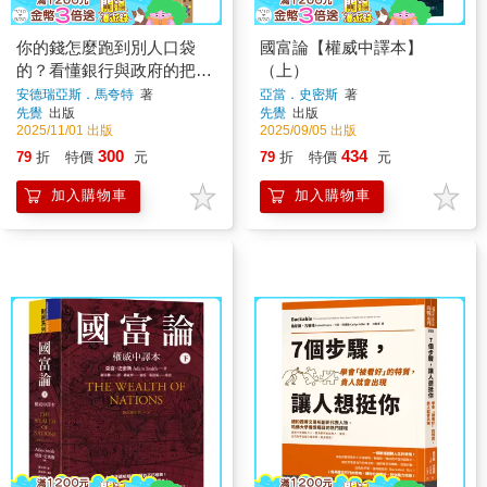
你的錢怎麼跑到別人口袋
國富論【權威中譯本】
的？看懂銀行與政府的把
（上）
戲，揭露貧富差距的真相
安德瑞亞斯．馬夸特
著
亞當．史密斯
著
先覺
出版
先覺
出版
2025/11/01 出版
2025/09/05 出版
300
434
79
折
特價
元
79
折
特價
元
加入購物車
加入購物車