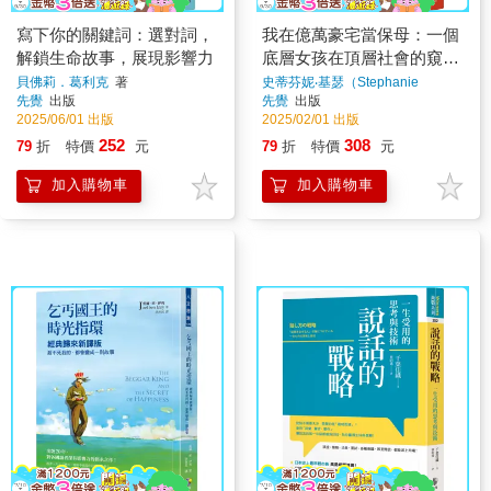
寫下你的關鍵詞：選對詞，
我在億萬豪宅當保母：一個
解鎖生命故事，展現影響力
底層女孩在頂層社會的窺奇
與學習
貝佛莉．葛利克
著
史蒂芬妮‧基瑟（Stephanie
Kiser）
著
先覺
出版
先覺
出版
2025/06/01 出版
2025/02/01 出版
252
308
79
折
特價
元
79
折
特價
元
加入購物車
加入購物車