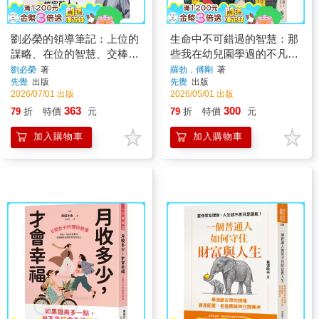
劉必榮的領導筆記：上位的
生命中不可錯過的智慧：那
謀略、在位的智慧、交棒的
些我在幼兒園學過的不凡洞
藝術
見
劉必榮
著
羅勃．傅剛
著
先覺
出版
先覺
出版
2026/07/01 出版
2026/05/01 出版
363
300
79
折
特價
元
79
折
特價
元
加入購物車
加入購物車