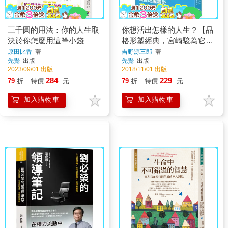
三千圓的用法：你的人生取
你想活出怎樣的人生？【品
決於你怎麼用這筆小錢
格形塑經典，宮崎駿為它復
出，親自改編電影】
原田比香
著
吉野源三郎
著
先覺
出版
先覺
出版
2023/09/01 出版
2018/11/01 出版
284
229
79
折
特價
元
79
折
特價
元
加入購物車
加入購物車