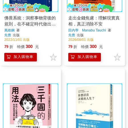
佛畏系統：洞察事物背後的
走出金錢焦慮：理解現實真
規則，在不確定時代做出對
相，真正消除不安
的選擇
萬維鋼
著
田內學 Manabu Tauchi
著
先覺
出版
先覺
出版
2022/11/01 出版
2026/08/01 出版
300
300
79
折
特價
元
79
折
特價
元
加入購物車
加入購物車