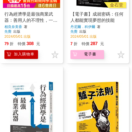
金石堂
行為經濟學是最強商業武
【電子書】成就密碼：任何
器：善用人的不理性，一次
人都能實現夢想的技能
改變千萬人
相良奈美香
著
丹尼爾．科伊爾
著
先覺
出版
先覺
出版
2024/05/01 出版
2024/05/01 出版
308
287
79
折
特價
元
7
折
特價
元
加入購物車
電子書