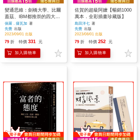
變通思維：劍橋大學、比爾
佐賀的超級阿嬤【暢銷1000
蓋茲、IBM都推崇的四大問
萬本．全彩插畫珍藏版】
題解決工具
保羅．薩瓦加
著
島田洋七
著
先覺
出版
先覺
出版
2023/09/01 出版
2023/08/01 出版
331
252
79
折
特價
元
79
折
特價
元
加入購物車
加入購物車