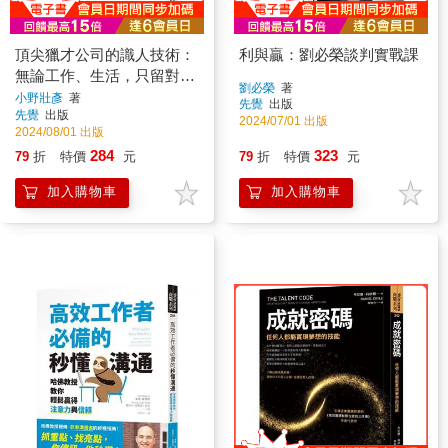
頂尖獵才公司的識人技術：
利與贏：劉必榮談判實戰課
無論工作、生活，只留對的
劉必榮
著
人在身邊
小野壯彥
著
先覺
出版
先覺
出版
2024/07/01 出版
2024/08/01 出版
284
323
79
折
特價
元
79
折
特價
元
加入購物車
加入購物車