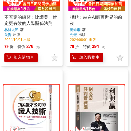
不否定的練習：比讚美、肯
拐點：站在AI顛覆世界的前
定更有效的人際關係法則
夜
林健太郎
著
萬維鋼
著
先覺
出版
先覺
出版
2024/10/01 出版
2024/08/01 出版
276
394
79
折
特價
元
79
折
特價
元
加入購物車
加入購物車