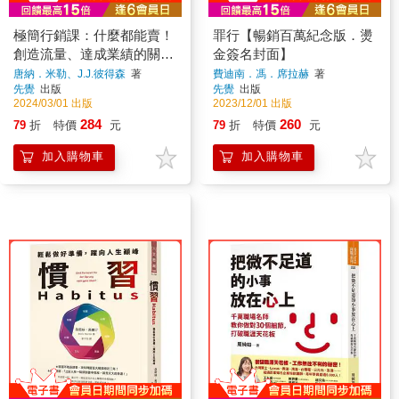
極簡行銷課：什麼都能賣！
罪行【暢銷百萬紀念版．燙
創造流量、達成業績的關鍵
金簽名封面】
5步驟
唐納．米勒、J.J.彼得森
著
費迪南．馮．席拉赫
著
先覺
出版
先覺
出版
2024/03/01 出版
2023/12/01 出版
284
260
79
折
特價
元
79
折
特價
元
加入購物車
加入購物車