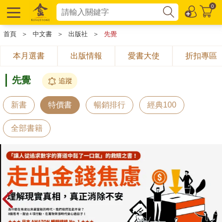
0
首頁
＞
中文書
＞
出版社
＞
先覺
本月選書
出版情報
愛書大使
折扣專區
先覺
追蹤
新書
特價書
暢銷排行
經典100
全部書籍