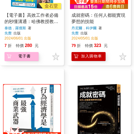
金石堂
【電子書】高效工作者必備
成就密碼：任何人都能實現
的秒懂溝通：哈佛教授教你
夢想的技能
輕鬆贏得注意力與信賴
泰德．羅傑斯
著
丹尼爾．科伊爾
著
先覺
出版
先覺
出版
2024/06/01 出版
2024/05/01 出版
280
323
7
折
特價
元
79
折
特價
元
電子書
加入購物車