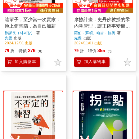
這輩子，至少當一次賣家：
摩擦計畫：史丹佛教授的零
換上銷售腦，為自己加薪
內耗管理，讓正確事變簡
單、錯誤事變難
徐課長（서과장）
著
羅伯．蘇頓、哈吉．拉奧
著
先覺
出版
先覺
出版
2024/12/01 出版
2024/11/01 出版
276
355
79
折
特價
元
79
折
特價
元
加入購物車
加入購物車