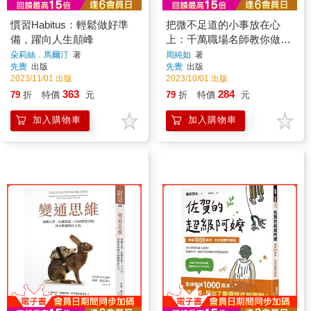
慣習Habitus：輕鬆做好準
把微不足道的小事放在心
備，躍向人生顛峰
上：千萬職場名師教你做對
30個細節，打破職涯天花板
朵莉絲．馬爾汀
著
周純如
著
先覺
出版
先覺
出版
2023/11/01 出版
2023/10/01 出版
363
284
79
折
特價
元
79
折
特價
元
加入購物車
加入購物車