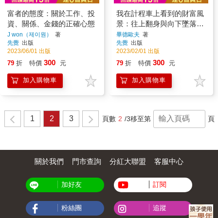
富者的態度：關於工作、投
我在計程車上看到的財富風
資、關係、金錢的正確心態
景：往上翻身與向下墜落的
關鍵瞬間【隨書贈畢德歐夫
J won（제이원）
著
畢德歐夫
著
先覺
出版
先覺
出版
祝福書籤】
2023/06/01 出版
2023/02/01 出版
300
300
79
折
特價
元
79
折
特價
元
加入購物車
加入購物車
1
2
3
頁數
2
/3
移至第
頁
關於我們
門市查詢
分紅大聯盟
客服中心
加好友
訂閱
粉絲團
追蹤