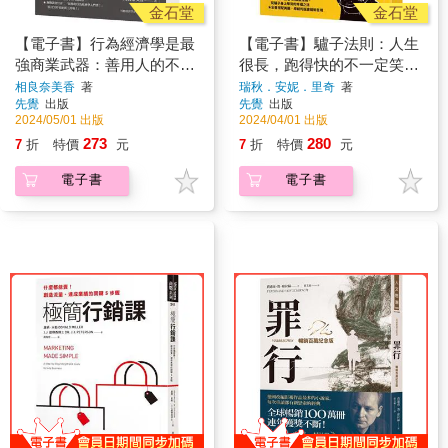
金石堂
金石堂
【電子書】行為經濟學是最
【電子書】驢子法則：人生
強商業武器：善用人的不理
很長，跑得快的不一定笑到
性，一次改變千萬人
最後
相良奈美香
著
瑞秋．安妮．里奇
著
先覺
出版
先覺
出版
2024/05/01 出版
2024/04/01 出版
273
280
7
折
特價
元
7
折
特價
元
電子書
電子書