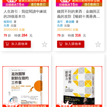
人生路引：我從閱讀中練就
錢買不到的東西：金錢與正
的28個基本功
義的攻防【暢銷十萬冊典藏
版】
楊斯棓
著
邁可．桑德爾
著
先覺
出版
先覺
出版
2020/10/01 出版
2020/09/01 出版
284
316
79
折
特價
元
79
折
特價
元
加入購物車
加入購物車