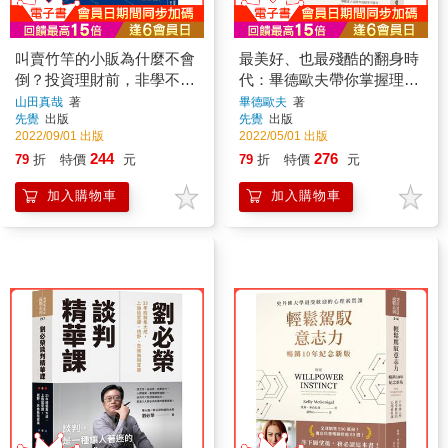
叫賣竹竿的小販為什麼不會
最美好、也最殘酷的翻身時
倒？投資理財前，非學不可
代：畢德歐夫帶你掌握理財
的會計入門與金錢知識【暢
5大關鍵
山田真哉
著
畢德歐夫
著
先覺
出版
先覺
出版
銷經典版】
2022/09/01 出版
2022/05/01 出版
244
276
79
折
特價
元
79
折
特價
元
加入購物車
加入購物車