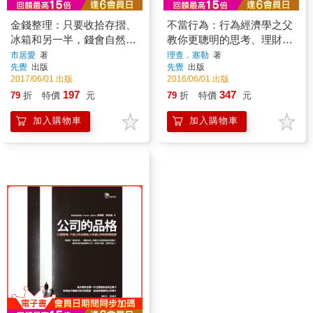
金錢整理：只要收拾存摺、
不當行為：行為經濟學之父
冰箱和另一半，錢會自然流
教你更聰明的思考、理財、
向你
看世界
市居愛
著
理查．塞勒
著
先覺
出版
先覺
出版
2017/06/01 出版
2016/06/01 出版
197
347
79
折
特價
元
79
折
特價
元
加入購物車
加入購物車