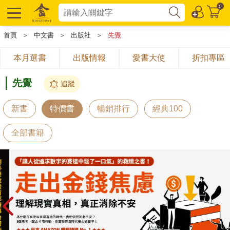
0
首頁
＞
中文書
＞
出版社
＞
先覺
本月選書
出版情報
愛書大使
折扣專區
先覺
追蹤
新書
特價書
暢銷排行
經典100
全部書籍