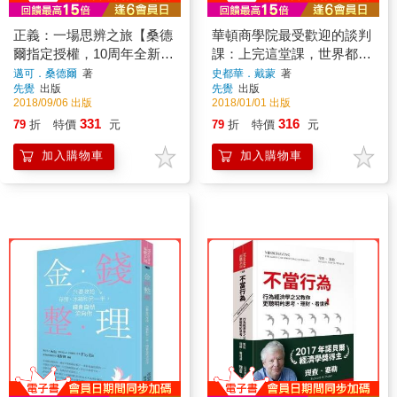
正義：一場思辨之旅【桑德
華頓商學院最受歡迎的談判
爾指定授權，10周年全新譯
課：上完這堂課，世界都會
本，收錄台灣版獨家序言】
聽你的【暢銷20萬冊增修版
邁可．桑德爾
著
史都華．戴蒙
著
先覺
出版
先覺
出版
2018/09/06 出版
2018/01/01 出版
331
316
79
折
特價
元
79
折
特價
元
加入購物車
加入購物車