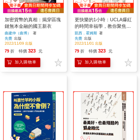
加密貨幣的真相：揭穿區塊
更快樂的1小時：UCLA爆紅
鏈無本金融的國王新衣
的時間幸福學，教你聚焦於
最重要的事
曲建仲（曲博）
著
凱西．霍姆斯
著
先覺
出版
先覺
出版
2022/11/09 出版
2022/11/01 出版
323
323
79
折
特價
元
79
折
特價
元
加入購物車
加入購物車