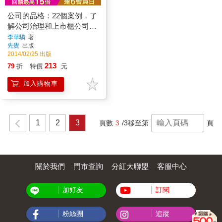
公司的品格：22個案例，了
解公司治理和上市櫃公司的
財務陷阱
李華驎
著
先覺
出版
2014/02/25 出版
213
79
折
特價
元
加入購物車
1
2
3
頁數
3
/3
移至第
頁
關於我們
門市查詢
分紅大聯盟
客服中心
加好友
訂閱
粉絲團
追蹤