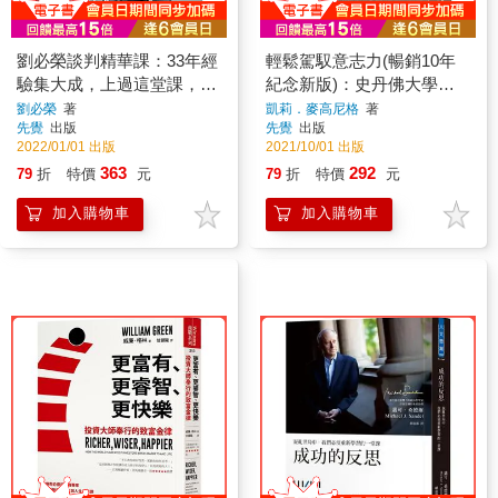
劉必榮談判精華課：33年經
輕鬆駕馭意志力(暢銷10年
驗集大成，上過這堂課，視
紀念新版)：史丹佛大學最
野、思維無限寬廣
受歡迎的心理素質課
劉必榮
著
凱莉．麥高尼格
著
先覺
出版
先覺
出版
2022/01/01 出版
2021/10/01 出版
363
292
79
折
特價
元
79
折
特價
元
加入購物車
加入購物車