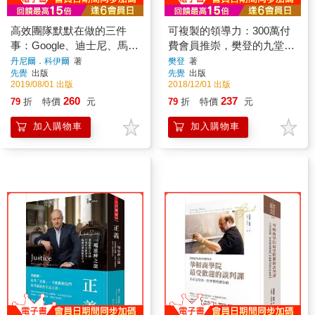
高效團隊默默在做的三件
可複製的領導力：300萬付
事：Google、迪士尼、馬刺
費會員推崇，樊登的九堂商
隊、海豹部隊都是這樣成功
業課
丹尼爾．科伊爾
著
樊登
著
先覺
出版
先覺
出版
的
2019/08/01 出版
2018/12/01 出版
260
237
79
折
特價
元
79
折
特價
元
加入購物車
加入購物車