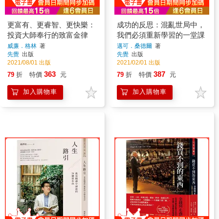
更富有、更睿智、更快樂：
成功的反思：混亂世局中，
投資大師奉行的致富金律
我們必須重新學習的一堂課
威廉．格林
著
邁可．桑德爾
著
先覺
出版
先覺
出版
2021/08/01 出版
2021/02/01 出版
363
387
79
折
特價
元
79
折
特價
元
加入購物車
加入購物車