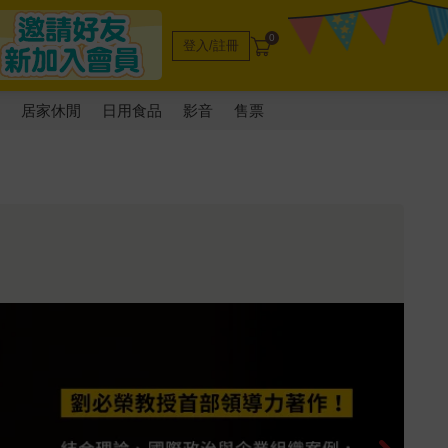
0
登入/註冊
電
居家休閒
日用食品
影音
售票