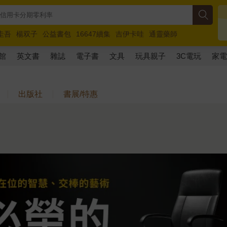
圭吾
楊双子
公益書包
16647續集
吉伊卡哇
通靈藥師
路邊攤新作
馬斯克
玩具總動員5
超慢跑
館
英文書
雜誌
電子書
文具
玩具親子
3C電玩
家
出版社
書展/特惠