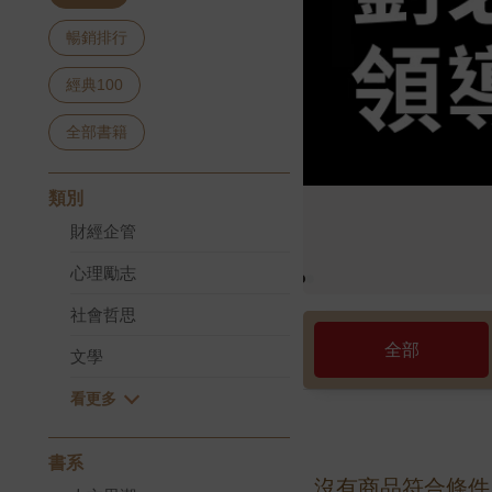
暢銷排行
經典100
全部書籍
類別
財經企管
心理勵志
社會哲思
全部
文學
書系
沒有商品符合條件