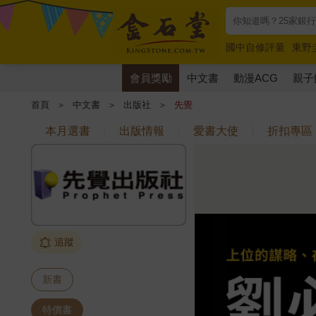
國中自修評量
東野
唯紅花綻放
奧德賽
會員獎勵
中文書
動漫ACG
親子
首頁
＞
中文書
＞
出版社
＞
先覺
本月選書
出版情報
愛書大使
折扣專區
追蹤
新書
特價書