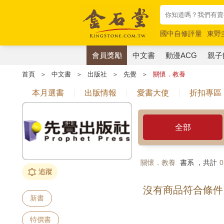
國中自修評量
東野
唯紅花綻放
奧德賽
會員獎勵
中文書
動漫ACG
親子
首頁
＞
中文書
＞
出版社
＞
先覺
＞
關懷．教養
本月選書
出版情報
愛書大使
折扣專區
全部
關懷．教養
書系 ，共計
0
追蹤
沒有商品符合條件
新書
特價書