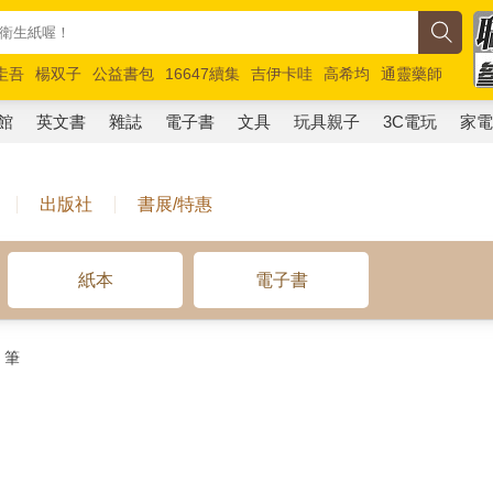
圭吾
楊双子
公益書包
16647續集
吉伊卡哇
高希均
通靈藥師
路邊攤新作
馬斯克
玩具總動員5
超慢跑
館
英文書
雜誌
電子書
文具
玩具親子
3C電玩
家
出版社
書展/特惠
紙本
電子書
筆