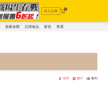
0
登入/註冊
電
居家休閒
日用食品
影音
售票
排序
圖片
條列