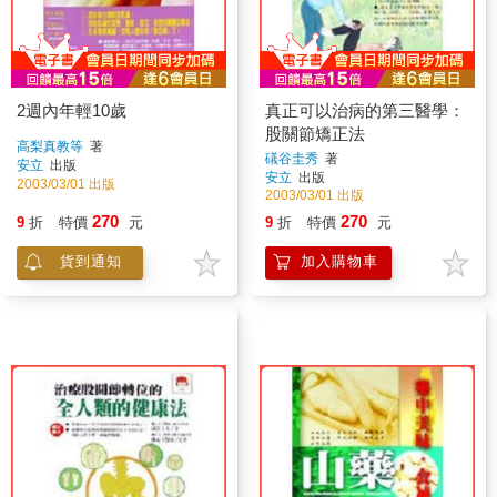
2週內年輕10歲
真正可以治病的第三醫學：
股關節矯正法
高梨真教等
著
礒谷圭秀
著
安立
出版
安立
出版
2003/03/01 出版
2003/03/01 出版
270
270
9
折
特價
元
9
折
特價
元
貨到通知
加入購物車