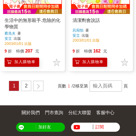
生活中的無形殺手.危險的化
清潔劑會說話
學物質
呂宛怡
著
蔡兆夫
著
安立
出版
安立
出版
2003/01/01 出版
2003/01/01 出版
207
162
9
折
特價
元
9
折
特價
元
加入購物車
加入購物車
1
2
頁數
1
/2
移至第
頁
關於我們
門市查詢
分紅大聯盟
客服中心
加好友
訂閱