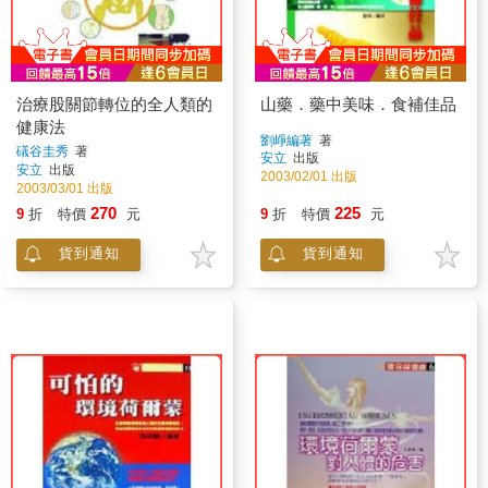
治療股關節轉位的全人類的
山藥．藥中美味．食補佳品
健康法
劉崢編著
著
礒谷圭秀
著
安立
出版
安立
出版
2003/02/01 出版
2003/03/01 出版
270
225
9
折
特價
元
9
折
特價
元
貨到通知
貨到通知