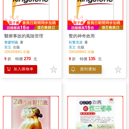
醫療事故的風險管理
鱉的神奇效用
詹廖明義
著
松繁克道
著
安立
出版
安立
出版
2003/09/01 出版
2003/08/01 出版
270
135
9
折
特價
元
9
折
特價
元
加入購物車
貨到通知