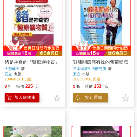
鍺是神奇的『醫療礦物質』
對膝關節痛有效的葡萄糖胺
大形郁夫
著
日本健康生活研究所
著
安立
出版
安立
出版
2006/03/01 出版
2005/08/01 出版
225
153
9
折
特價
元
9
折
特價
元
加入購物車
貨到通知