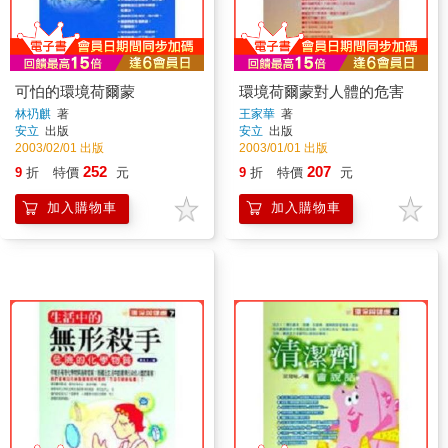
可怕的環境荷爾蒙
環境荷爾蒙對人體的危害
林礽麒
著
王家華
著
安立
出版
安立
出版
2003/02/01 出版
2003/01/01 出版
252
207
9
折
特價
元
9
折
特價
元
加入購物車
加入購物車