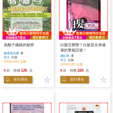
負離子纖維的秘密
白髮怎麼辦？白髮是全身健
康的警報訊號！
健康資訊網
著
錢紅林
著
安立
出版
安立
出版
2004/12/01 出版
2004/11/01 出版
126
225
9
折
特價
元
9
折
特價
元
貨到通知
貨到通知