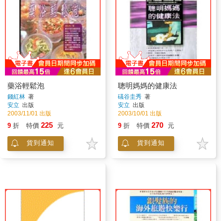
藥浴輕鬆泡
聰明媽媽的健康法
錢紅林
著
礒谷圭秀
著
安立
出版
安立
出版
2003/11/01 出版
2003/10/01 出版
225
270
9
折
特價
元
9
折
特價
元
貨到通知
貨到通知