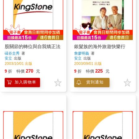
股關節的轉位與自我矯正法
銀髮族的海外旅遊快樂行
礒谷圭秀
著
詹廖明義
著
安立
出版
安立
出版
2003/10/01 出版
2003/09/01 出版
270
225
9
折
特價
元
9
折
特價
元
加入購物車
貨到通知