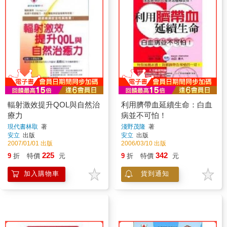
輻射激效提升QOL與自然治
利用臍帶血延續生命：白血
療力
病並不可怕！
現代書林取
著
淺野茂隆
著
安立
出版
安立
出版
2007/01/01 出版
2006/03/10 出版
225
342
9
折
特價
元
9
折
特價
元
加入購物車
貨到通知