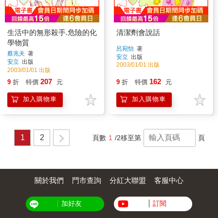
生活中的無形殺手.危險的化
清潔劑會說話
學物質
呂宛怡
著
蔡兆夫
著
安立
出版
安立
出版
2003/01/01 出版
2003/01/01 出版
207
162
9
折
特價
元
9
折
特價
元
加入購物車
加入購物車
1
2
頁數
1
/2
移至第
頁
關於我們
門市查詢
分紅大聯盟
客服中心
加好友
訂閱