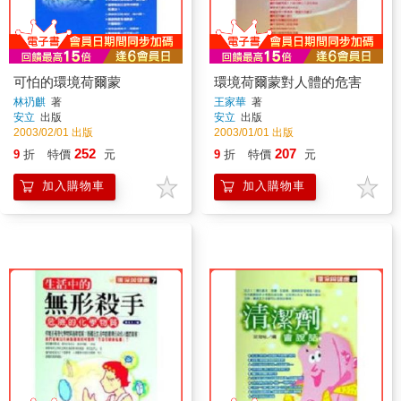
可怕的環境荷爾蒙
環境荷爾蒙對人體的危害
林礽麒
著
王家華
著
安立
出版
安立
出版
2003/02/01 出版
2003/01/01 出版
252
207
9
折
特價
元
9
折
特價
元
加入購物車
加入購物車