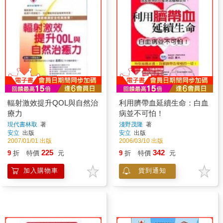
輻射激效提升QOL與自然治
利用臍帶血延續生命：白血
療力
病並不可怕！
現代書林取
著
淺野茂隆
著
安立
出版
安立
出版
2007/01/01 出版
2006/03/10 出版
225
342
9
折
特價
元
9
折
特價
元
加入購物車
貨到通知