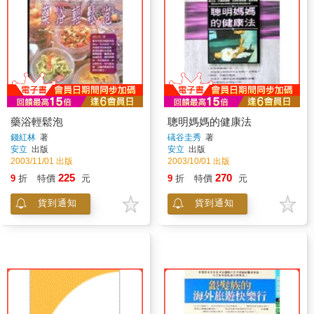
藥浴輕鬆泡
聰明媽媽的健康法
錢紅林
著
礒谷圭秀
著
安立
出版
安立
出版
2003/11/01 出版
2003/10/01 出版
225
270
9
折
特價
元
9
折
特價
元
貨到通知
貨到通知