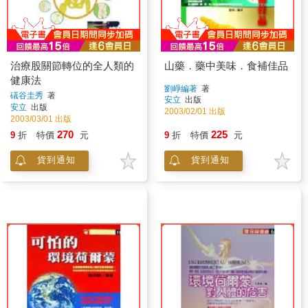
治療股關節轉位的全人類的
山藥．藥中美味．食補佳品
健康法
劉崢編著
著
礒谷圭秀
著
安立
出版
安立
出版
2003/02/01 出版
2003/03/01 出版
270
225
9
折
特價
元
9
折
特價
元
貨到通知
貨到通知