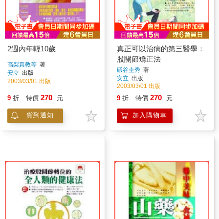
2週內年輕10歲
真正可以治病的第三醫學：
股關節矯正法
高梨真教等
著
礒谷圭秀
著
安立
出版
安立
出版
2003/03/01 出版
2003/03/01 出版
270
270
9
折
特價
元
9
折
特價
元
貨到通知
加入購物車