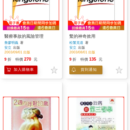
醫療事故的風險管理
鱉的神奇效用
詹廖明義
著
松繁克道
著
安立
出版
安立
出版
2003/09/01 出版
2003/08/01 出版
270
135
9
折
特價
元
9
折
特價
元
加入購物車
貨到通知