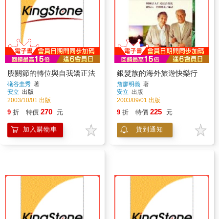
股關節的轉位與自我矯正法
銀髮族的海外旅遊快樂行
礒谷圭秀
著
詹廖明義
著
安立
出版
安立
出版
2003/10/01 出版
2003/09/01 出版
270
225
9
折
特價
元
9
折
特價
元
加入購物車
貨到通知