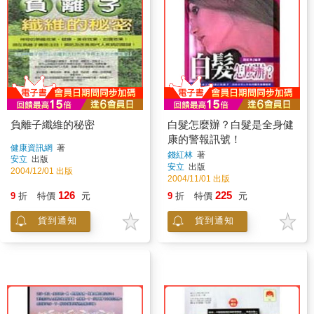
負離子纖維的秘密
白髮怎麼辦？白髮是全身健
康的警報訊號！
健康資訊網
著
錢紅林
著
安立
出版
安立
出版
2004/12/01 出版
2004/11/01 出版
126
225
9
折
特價
元
9
折
特價
元
貨到通知
貨到通知