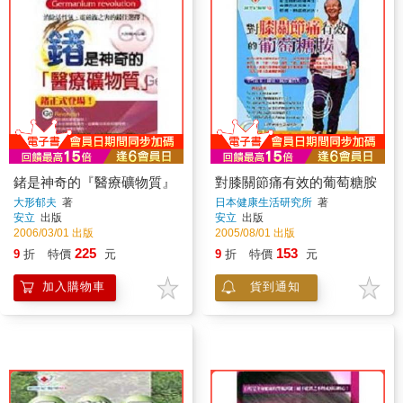
鍺是神奇的『醫療礦物質』
對膝關節痛有效的葡萄糖胺
大形郁夫
著
日本健康生活研究所
著
安立
出版
安立
出版
2006/03/01 出版
2005/08/01 出版
225
153
9
折
特價
元
9
折
特價
元
加入購物車
貨到通知