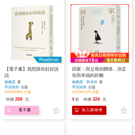
Readmoo
【電子書】我想跟你好好說
回家：與父母的關係，決定
話
你與幸福的距離
賴佩霞
著
賴佩霞、郭貞伶
著
早安財經
出版
早安財經
出版
2020/04/01 出版
2020/01/20 出版
259
324
特價
元
9
折
特價
元
電子書
加入購物車