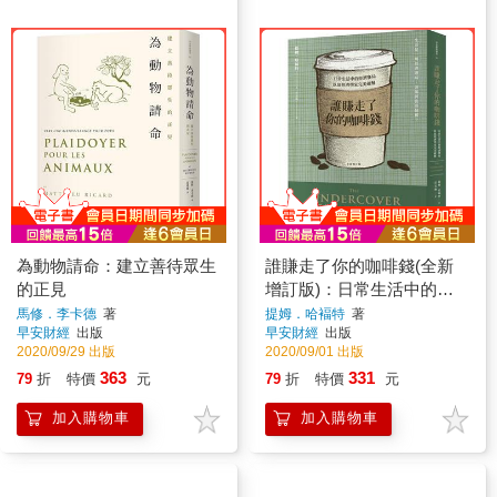
為動物請命：建立善待眾生
誰賺走了你的咖啡錢(全新
的正見
增訂版)：日常生活中的經
濟賽局，臥底經濟學家完美
馬修．李卡德
著
提姆．哈褔特
著
早安財經
出版
早安財經
出版
破解
2020/09/29 出版
2020/09/01 出版
363
331
79
折
特價
元
79
折
特價
元
加入購物車
加入購物車