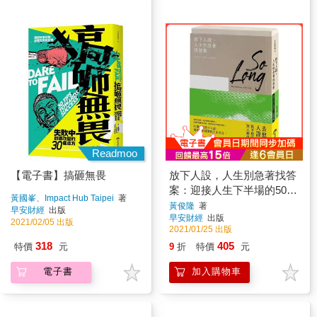
Readmoo
【電子書】搞砸無畏
放下人設，人生別急著找答
案：迎接人生下半場的50道
黃國峯、Impact Hub Taipei
著
練習題
黃俊隆
著
早安財經
出版
早安財經
出版
2021/02/05 出版
2021/01/25 出版
318
405
特價
元
9
折
特價
元
電子書
加入購物車