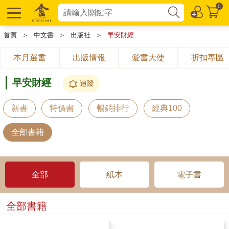
0
首頁
＞
中文書
＞
出版社
＞
早安財經
本月選書
出版情報
愛書大使
折扣專區
早安財經
追蹤
新書
特價書
暢銷排行
經典100
全部書籍
全部
紙本
電子書
全部書籍