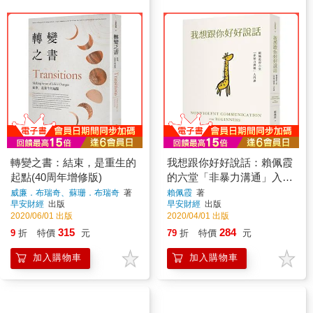
轉變之書：結束，是重生的
我想跟你好好說話：賴佩霞
起點(40周年增修版)
的六堂「非暴力溝通」入門
課
威廉．布瑞奇、蘇珊．布瑞奇
著
賴佩霞
著
早安財經
出版
早安財經
出版
2020/06/01 出版
2020/04/01 出版
315
284
9
折
特價
元
79
折
特價
元
加入購物車
加入購物車