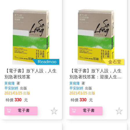
Readmoo
金石堂
【電子書】放下人設，人生
【電子書】放下人設，人生
別急著找答案
別急著找答案：迎接人生下
半場的50道練習題
黃俊隆
著
黃俊隆
著
早安財經
出版
早安財經
出版
2021/01/25 出版
2021/01/25 出版
330
330
特價
元
特價
元
電子書
電子書