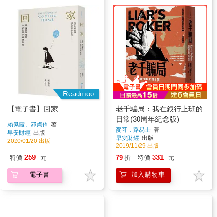
Readmoo
【電子書】回家
老千騙局：我在銀行上班的
日常(30周年紀念版)
賴佩霞、郭貞伶
著
麥可．路易士
著
早安財經
出版
早安財經
出版
2020/01/20 出版
2019/11/29 出版
259
331
特價
元
79
折
特價
元
電子書
加入購物車