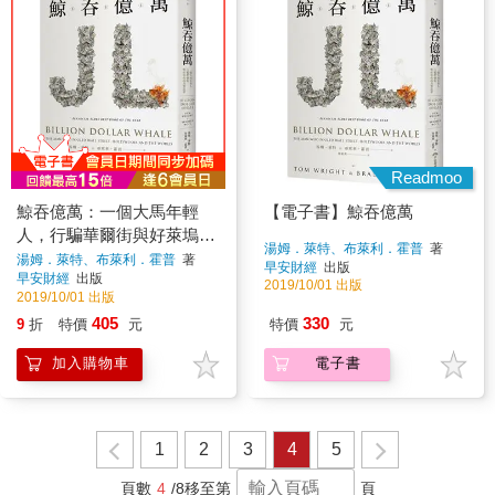
Readmoo
鯨吞億萬：一個大馬年輕
【電子書】鯨吞億萬
人，行騙華爾街與好萊塢的
湯姆．萊特、布萊利．霍普
著
真實故事
湯姆．萊特、布萊利．霍普
著
早安財經
出版
早安財經
出版
2019/10/01 出版
2019/10/01 出版
405
330
9
折
特價
元
特價
元
加入購物車
電子書
1
2
3
4
5
頁數
4
/8
移至第
頁