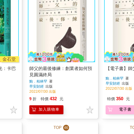
金石堂
光：卡巴
師父的最後修練：創業者如何預
【電子書】師
見圓滿終局
鮑．柏林罕
著
鮑．柏林罕
著
早安財經
出版
早安財經
出版
2022/07/30 出版
2022/07/30 出版
432
350
9
折
特價
元
特價
元
加入購物車
電子書
TOP
T
46