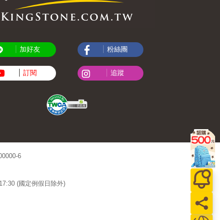
加好友
粉絲團
訂閱
追蹤
000-6
~17:30 (國定例假日除外)