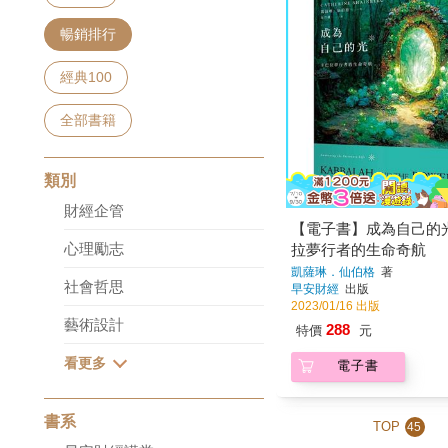
暢銷排行
經典100
全部書籍
類別
財經企管
【電子書】成為自己的
心理勵志
拉夢行者的生命奇航
凱薩琳．仙伯格
著
社會哲思
早安財經
出版
2023/01/16 出版
藝術設計
288
特價
元
電子書
書系
TOP
45