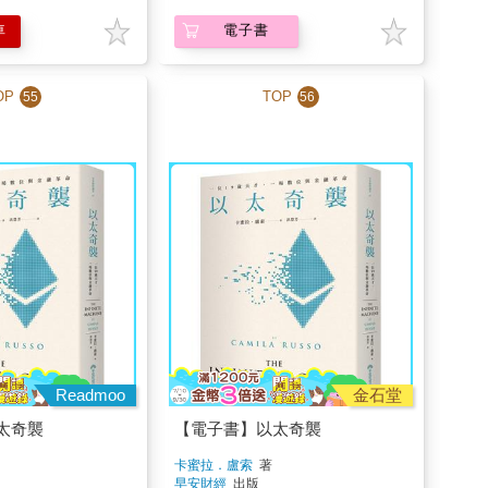
車
電子書
OP
TOP
55
56
Readmoo
金石堂
太奇襲
【電子書】以太奇襲
卡蜜拉．盧索
著
早安財經
出版