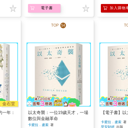
電子書
加入購物
TOP
T
54
金石堂
的一年：
以太奇襲：一位19歲天才，一場
【電子書】以
數位與金融革命
卡蜜拉．盧索
著
卡蜜拉．盧索
著
早安財經
出版