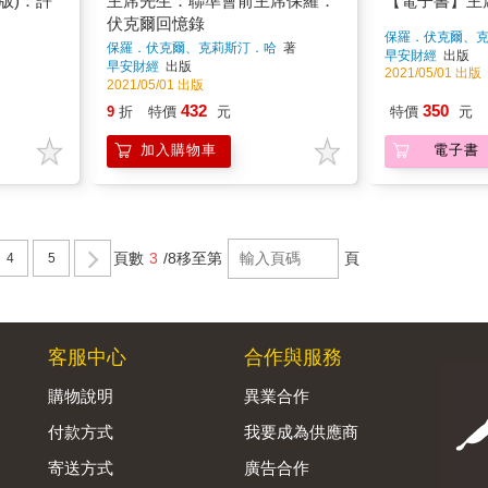
版)：許
主席先生：聯準會前主席保羅．
【電子書】主
伏克爾回憶錄
保羅．伏克爾、
保羅．伏克爾、克莉斯汀．哈
著
早安財經
出版
早安財經
出版
2021/05/01 出版
2021/05/01 出版
432
350
9
折
特價
元
特價
元
加入購物車
電子書
頁數
3
/8
移至第
頁
4
5
客服中心
合作與服務
購物說明
異業合作
付款方式
我要成為供應商
寄送方式
廣告合作