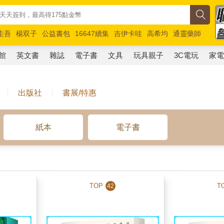
圭吾
楊双子
公益書包
16647續集
吉伊卡哇
高希均
通靈藥師
路邊攤新作
馬斯克
玩具總動員5
超慢跑
館
英文書
雜誌
電子書
文具
玩具親子
3C電玩
家
出版社
書展/特惠
紙本
電子書
TOP
T
42