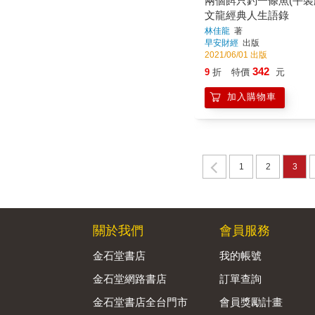
兩個餌只釣一條魚(平裝
文龍經典人生語錄
林佳龍
著
早安財經
出版
2021/06/01 出版
342
9
折
特價
元
加入購物車
1
2
3
關於我們
會員服務
金石堂書店
我的帳號
金石堂網路書店
訂單查詢
金石堂書店全台門市
會員獎勵計畫