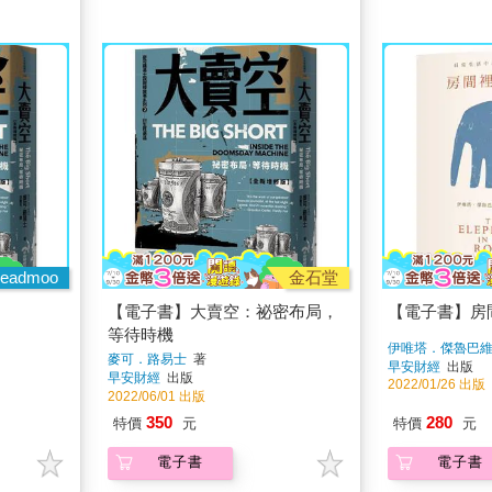
eadmoo
金石堂
【電子書】大賣空：祕密布局，
【電子書】房
等待時機
伊唯塔．傑魯巴
麥可．路易士
著
早安財經
出版
早安財經
出版
2022/01/26 出版
2022/06/01 出版
350
280
特價
元
特價
元
電子書
電子書