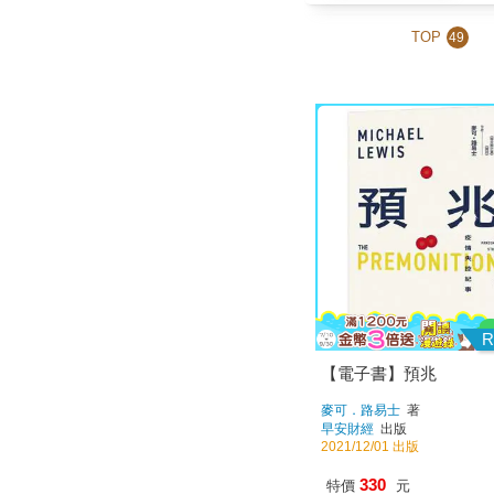
TOP
49
R
【電子書】預兆
麥可．路易士
著
早安財經
出版
2021/12/01 出版
330
特價
元