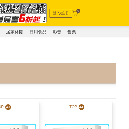
0
登入/註冊
電
居家休閒
日用食品
影音
售票
OP
TOP
43
44