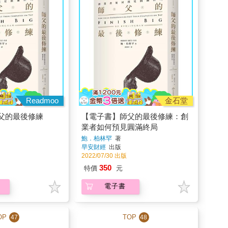
Readmoo
金石堂
父的最後修練
【電子書】師父的最後修練：創
業者如何預見圓滿終局
鮑．柏林罕
著
早安財經
出版
2022/07/30 出版
350
特價
元
電子書
OP
TOP
47
48