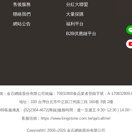
售後服務
分紅大聯盟
聯絡我們
大量採購
網站公告
福利平台
B2B供應鏈平台
Admin
稱：金石網絡股份有限公司
統編：70832800
食品業者登錄字號：A-170832800-00
地址：100 台灣台北市中正區汀州路三段 160巷 3號 2樓
89
客服傳真：(02)2364-4672(專線)
服務時間：週一至週五 9:30~12:30 | 14:00
客服信箱：https://www.kingstone.com.tw/qa/callme/
Copyright© 2000–2026 金石網絡股份有限公司