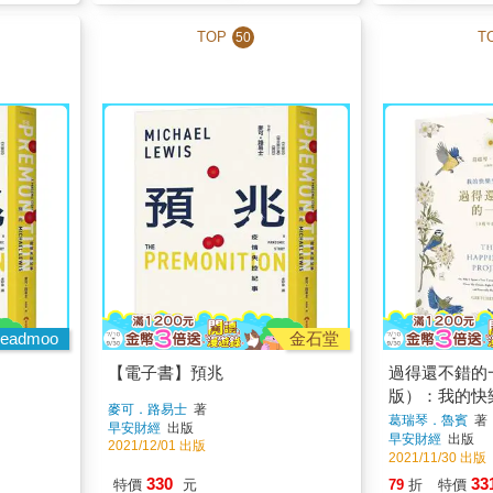
TOP
T
50
eadmoo
金石堂
【電子書】預兆
過得還不錯的
版）：我的快
麥可．路易士
著
葛瑞琴．魯賓
著
早安財經
出版
早安財經
出版
2021/12/01 出版
2021/11/30 出版
330
33
特價
元
79
折
特價