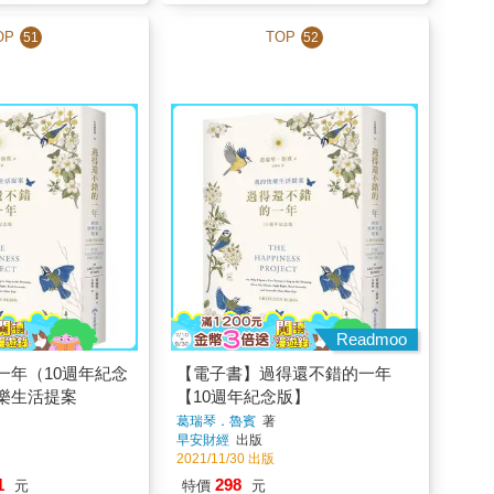
OP
TOP
51
52
Readmoo
一年（10週年紀念
【電子書】過得還不錯的一年
樂生活提案
【10週年紀念版】
葛瑞琴．魯賓
著
早安財經
出版
2021/11/30 出版
1
298
元
特價
元