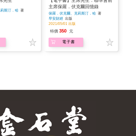
席先生
【電子書】主席先生：聯準會前
主席保羅．伏克爾回憶錄
克莉斯汀．哈
著
保羅．伏克爾、克莉斯汀．哈
著
早安財經
出版
2021/05/01 出版
350
特價
元
電子書