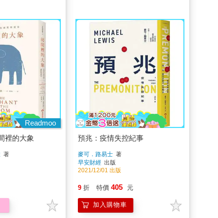
Readmoo
間裡的大象
預兆：疫情失控紀事
維
著
麥可．路易士
著
早安財經
出版
2021/12/01 出版
405
9
折
特價
元
加入購物車