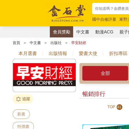
國中自修評量
東野
唯紅花綻放
奧德賽
會員獎勵
中文書
動漫ACG
親子
首頁
＞
中文書
＞
出版社
＞
早安財經
本月選書
出版情報
愛書大使
折扣專區
全部
暢銷排行
追蹤
TOP
41
新書
特價書