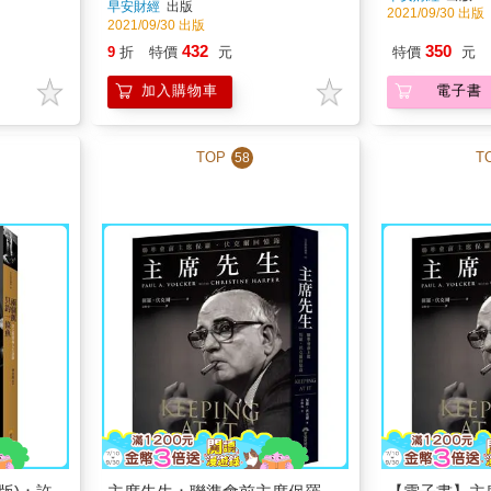
早安財經
出版
2021/09/30 出版
2021/09/30 出版
432
350
9
折
特價
元
特價
元
加入購物車
電子書
TOP
T
58