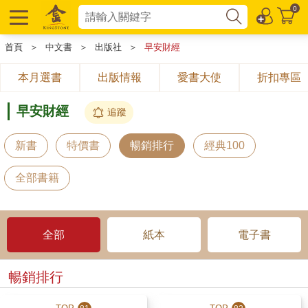
0
首頁
＞
中文書
＞
出版社
＞
早安財經
本月選書
出版情報
愛書大使
折扣專區
早安財經
追蹤
新書
特價書
暢銷排行
經典100
全部書籍
全部
紙本
電子書
暢銷排行