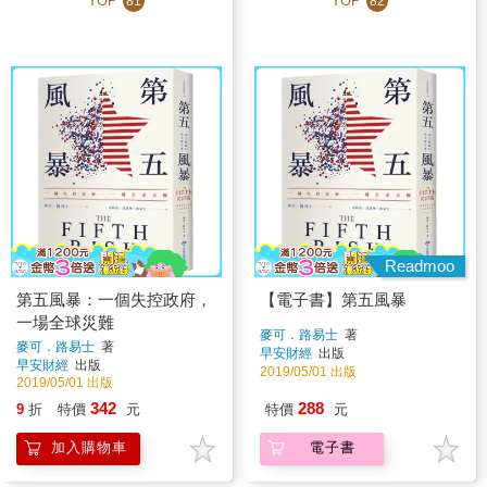
TOP
TOP
81
82
Readmoo
第五風暴：一個失控政府，
【電子書】第五風暴
一場全球災難
麥可．路易士
著
麥可．路易士
著
早安財經
出版
早安財經
出版
2019/05/01 出版
2019/05/01 出版
342
288
9
折
特價
元
特價
元
加入購物車
電子書