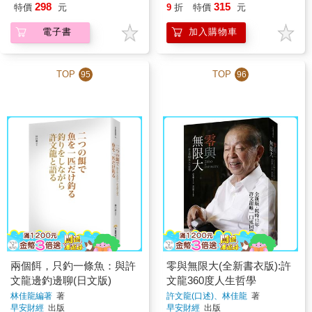
298
315
特價
元
9
折
特價
元
電子書
加入購物車
TOP
TOP
95
96
兩個餌，只釣一條魚：與許
零與無限大(全新書衣版):許
文龍邊釣邊聊(日文版)
文龍360度人生哲學
林佳龍編著
著
許文龍(口述)、林佳龍
著
早安財經
出版
早安財經
出版