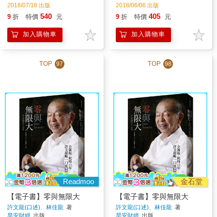
2018/07/18 出版
2018/06/06 出版
540
405
9
折
特價
元
9
折
特價
元
加入購物車
加入購物車
TOP
TOP
97
98
Readmoo
金石堂
【電子書】零與無限大
【電子書】零與無限大
許文龍(口述)、林佳龍
著
許文龍(口述)、林佳龍
著
早安財經
出版
早安財經
出版