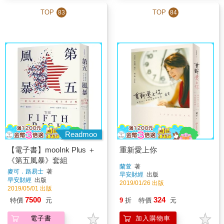
TOP
TOP
83
84
Readmoo
【電子書】mooInk Plus ＋
重新愛上你
《第五風暴》套組
蘭萱
著
麥可．路易士
著
早安財經
出版
早安財經
出版
2019/01/26 出版
2019/05/01 出版
7500
324
特價
元
9
折
特價
元
電子書
加入購物車