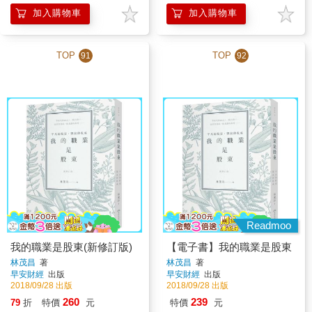
加入購物車
加入購物車
TOP
TOP
91
92
Readmoo
我的職業是股東(新修訂版)
【電子書】我的職業是股東
林茂昌
著
林茂昌
著
早安財經
出版
早安財經
出版
2018/09/28 出版
2018/09/28 出版
260
239
79
折
特價
元
特價
元