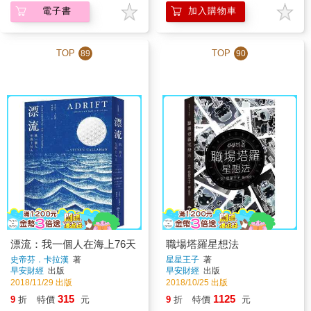
電子書
加入購物車
TOP
TOP
89
90
漂流：我一個人在海上76天
職場塔羅星想法
史帝芬．卡拉漢
著
星星王子
著
早安財經
出版
早安財經
出版
2018/11/29 出版
2018/10/25 出版
315
1125
9
折
特價
元
9
折
特價
元