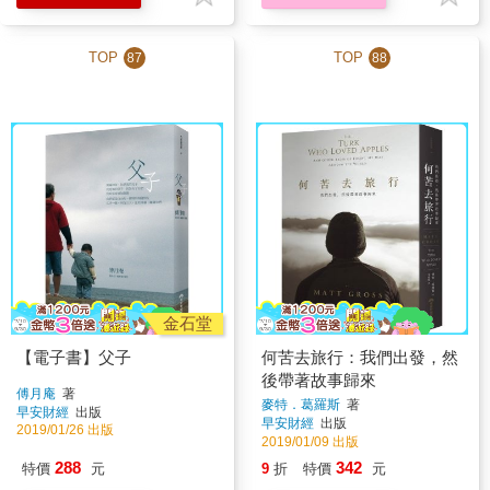
TOP
TOP
87
88
金石堂
【電子書】父子
何苦去旅行：我們出發，然
後帶著故事歸來
傅月庵
著
麥特．葛羅斯
著
早安財經
出版
早安財經
出版
2019/01/26 出版
2019/01/09 出版
288
342
特價
元
9
折
特價
元