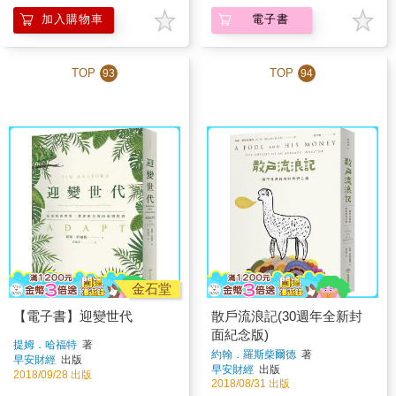
加入購物車
電子書
TOP
TOP
93
94
金石堂
【電子書】迎變世代
散戶流浪記(30週年全新封
面紀念版)
提姆．哈福特
著
約翰．羅斯柴爾德
著
早安財經
出版
早安財經
出版
2018/09/28 出版
2018/08/31 出版