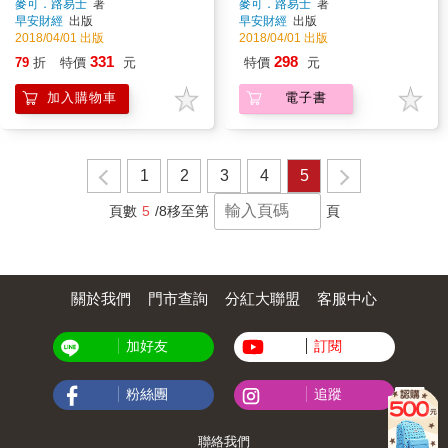
世界的情誼
麥可．路易士
著
麥可．路易士
著
早安財經
出版
早安財經
出版
2018/04/01 出版
2018/04/01 出版
331
298
79
折
特價
元
特價
元
加入購物車
電子書
1
2
3
4
5
頁數
5
/8
移至第
頁
關於我們
門市查詢
分紅大聯盟
客服中心
加好友
訂閱
粉絲團
追蹤
聯絡我們