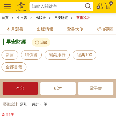
0
首頁
＞
中文書
＞
出版社
＞
早安財經
＞
藝術設計
本月選書
出版情報
愛書大使
折扣專區
早安財經
追蹤
新書
特價書
暢銷排行
經典100
全部書籍
全部
紙本
電子書
藝術設計
類別 ，共計
6
筆
排序