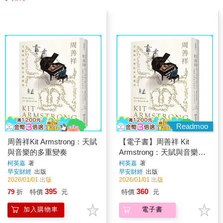
Readmoo
周善祥Kit Armstrong：天賦
【電子書】周善祥 Kit
與音樂的多重變奏
Armstrong：天賦與音樂的
多重變奏
柯英嘉
著
柯英嘉
著
早安財經
出版
早安財經
出版
2026/01/01 出版
2026/01/01 出版
395
360
79
折
特價
元
特價
元
加入購物車
電子書