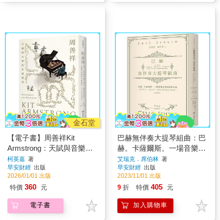
金石堂
【電子書】周善祥Kit
巴赫無伴奏大提琴組曲：巴
Armstrong：天賦與音樂的
赫。卡薩爾斯。一場音樂史
多重變奏
詩的探索之旅
柯英嘉
著
艾瑞克．席伯林
著
早安財經
出版
早安財經
出版
2026/01/01 出版
2023/11/01 出版
360
405
特價
元
9
折
特價
元
電子書
加入購物車