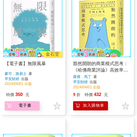
金石堂
【電子書】無限風暴
豁然開朗的商業模式思考：
《哈佛商業評論》高效率團
麥可．路易士
著
隊14堂醒腦課
羅傑．馬丁
著
早安財經
出版
早安財經
出版
2024/08/01 出版
2024/04/01 出版
350
432
特價
元
9
折
特價
元
電子書
加入購物車