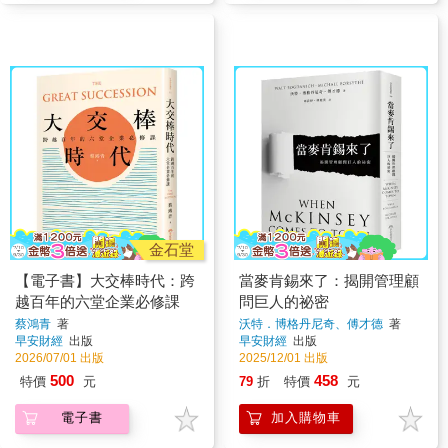
金石堂
【電子書】大交棒時代：跨
當麥肯錫來了：揭開管理顧
越百年的六堂企業必修課
問巨人的祕密
蔡鴻青
著
沃特．博格丹尼奇、傅才德
著
早安財經
出版
早安財經
出版
2026/07/01 出版
2025/12/01 出版
500
458
特價
元
79
折
特價
元
電子書
加入購物車