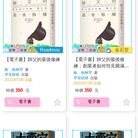
Readmoo
金石堂
【電子書】師父的最後修練
【電子書】師父的最後修
練：創業者如何預見圓滿終
鮑．柏林罕
著
局
鮑．柏林罕
著
早安財經
出版
早安財經
出版
2022/07/30 出版
2022/07/30 出版
350
350
特價
元
特價
元
電子書
電子書