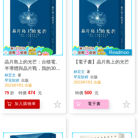
Readmoo
晶片島上的光芒：台積電、
【電子書】晶片島上的光芒
半導體與晶片戰，我的30年
林宏文
著
採訪筆記
林宏文
著
早安財經
出版
早安財經
出版
2023/07/01 出版
2023/07/01 出版
474
500
79
折
特價
元
特價
元
加入購物車
電子書