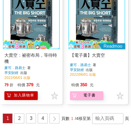
Readmoo
大賣空：祕密布局，等待時
【電子書】大賣空
機
麥可．路易士
著
麥可．路易士
著
早安財經
出版
早安財經
出版
2022/06/01 出版
2022/06/01 出版
379
350
79
折
特價
元
特價
元
加入購物車
電子書
1
2
3
4
頁數
1
/4
移至第
頁