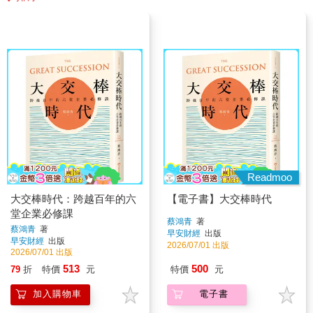
Readmoo
大交棒時代：跨越百年的六
【電子書】大交棒時代
堂企業必修課
蔡鴻青
著
蔡鴻青
著
早安財經
出版
早安財經
出版
2026/07/01 出版
2026/07/01 出版
513
500
79
折
特價
元
特價
元
加入購物車
電子書