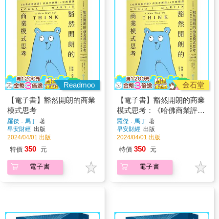
Readmoo
金石堂
【電子書】豁然開朗的商業
【電子書】豁然開朗的商業
模式思考
模式思考：《哈佛商業評
論》高效率團隊14堂醒腦課
羅傑．馬丁
著
羅傑．馬丁
著
早安財經
出版
早安財經
出版
2024/04/01 出版
2024/04/01 出版
350
350
特價
元
特價
元
電子書
電子書