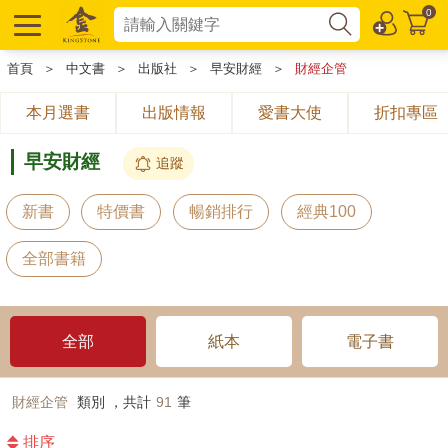
0
首頁
＞
中文書
＞
出版社
＞
早安財經
＞
財經企管
本月選書
出版情報
愛書大使
折扣專區
早安財經
追蹤
新書
特價書
暢銷排行
經典100
全部書籍
全部
紙本
電子書
財經企管
類別 ，共計
91
筆
排序