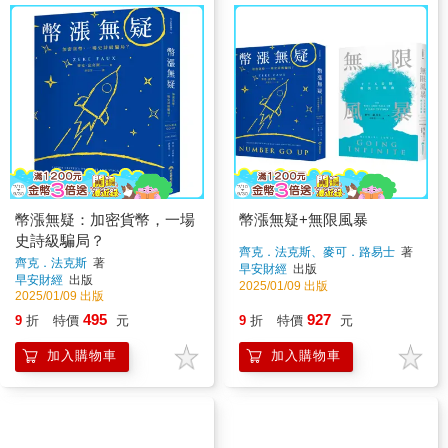
幣漲無疑：加密貨幣，一場
幣漲無疑+無限風暴
史詩級騙局？
齊克．法克斯、麥可．路易士
著
齊克．法克斯
著
早安財經
出版
早安財經
出版
2025/01/09 出版
2025/01/09 出版
495
927
9
折
特價
元
9
折
特價
元
加入購物車
加入購物車