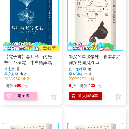
金石堂
【電子書】晶片島上的光
師父的最後修練：創業者如
芒：台積電、半導體與晶片
何預見圓滿終局
戰，我的30年採訪筆記
林宏文
著
鮑．柏林罕
著
早安財經
出版
早安財經
出版
2023/07/01 出版
2022/07/30 出版
500
432
特價
元
9
折
特價
元
電子書
加入購物車