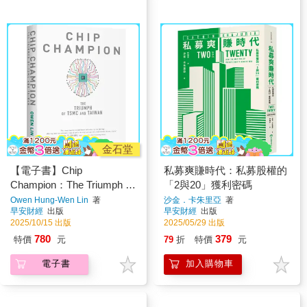
金石堂
【電子書】Chip
私募爽賺時代：私募股權的
Champion：The Triumph of
「2與20」獲利密碼
TSMC and Taiwan
Owen Hung-Wen Lin
著
沙金．卡朱里亞
著
早安財經
出版
早安財經
出版
2025/10/15 出版
2025/05/29 出版
780
379
特價
元
79
折
特價
元
電子書
加入購物車