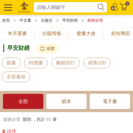
0
首頁
＞
中文書
＞
出版社
＞
早安財經
＞
財經企管
本月選書
出版情報
愛書大使
折扣專區
早安財經
追蹤
新書
特價書
暢銷排行
經典100
全部書籍
全部
紙本
電子書
財經企管
類別 ，共計
91
筆
排序