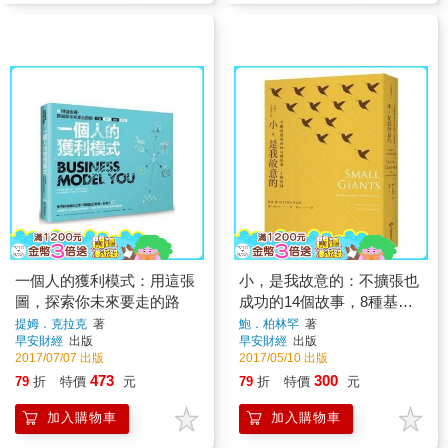
一個人的獲利模式：用這張
小，是我故意的：不擴張也
圖，探索你未來要走的路
成功的14個故事，8種基因
(10週年全新增訂版)
提姆．克拉克
著
鮑．柏林罕
著
早安財經
出版
早安財經
出版
2017/07/07 出版
2017/05/10 出版
473
300
79
折
特價
元
79
折
特價
元
加入購物車
加入購物車