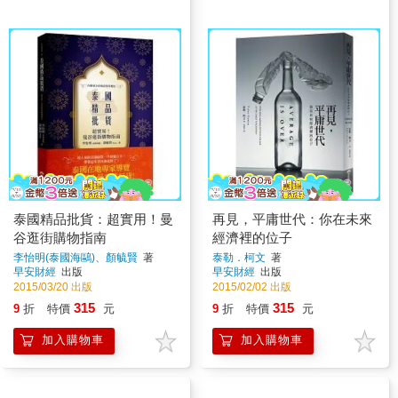
泰國精品批貨：超實用！曼
再見，平庸世代：你在未來
谷逛街購物指南
經濟裡的位子
李怡明(泰國海鷗)、顏毓賢
著
泰勒．柯文
著
早安財經
出版
早安財經
出版
2015/03/20 出版
2015/02/02 出版
315
315
9
折
特價
元
9
折
特價
元
加入購物車
加入購物車