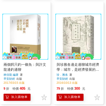
兩個餌只釣一條魚：與許文
與珍雅各邊走邊聊城市經濟
龍邊釣邊聊
學：城市，是經濟發展的溫
床
林佳龍 編著
著
珍．雅各
著
早安財經
出版
早安財經
出版
2017/03/15 出版
2016/10/13 出版
405
300
9
折
特價
元
79
折
特價
元
加入購物車
加入購物車