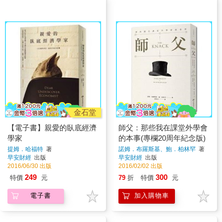
金石堂
【電子書】親愛的臥底經濟
師父：那些我在課堂外學會
學家
的本事(專欄20周年紀念版)
提姆．哈福特
著
諾姆．布羅斯基、鮑．柏林罕
著
早安財經
出版
早安財經
出版
2016/06/30 出版
2016/02/02 出版
249
300
特價
元
79
折
特價
元
電子書
加入購物車