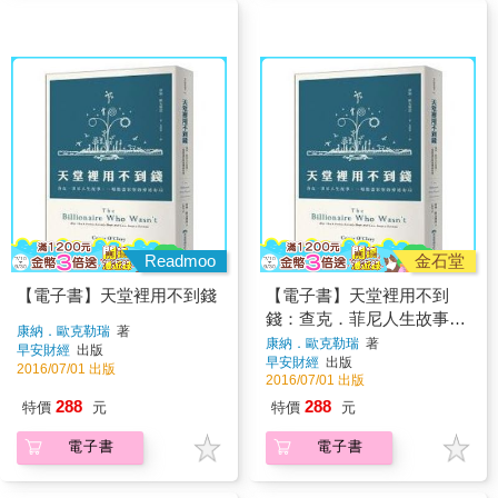
Readmoo
金石堂
【電子書】天堂裡用不到錢
【電子書】天堂裡用不到
錢：查克．菲尼人生故事－
康納．歐克勒瑞
著
一場散盡家財的神祕布局
康納．歐克勒瑞
著
早安財經
出版
早安財經
出版
2016/07/01 出版
2016/07/01 出版
288
288
特價
元
特價
元
電子書
電子書