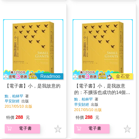
Readmoo
金石堂
【電子書】小，是我故意的
【電子書】小，是我故意
的：不擴張也成功的14個故
鮑．柏林罕
著
事，8種基因
鮑．柏林罕
著
早安財經
出版
早安財經
出版
2017/05/10 出版
2017/05/10 出版
288
288
特價
元
特價
元
電子書
電子書