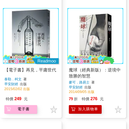
Readmoo
【電子書】再見，平庸世代
魔球（經典新版）：逆境中
致勝的智慧
泰勒．柯文
著
麥可．路易士
著
早安財經
出版
早安財經
出版
2015/02/02 出版
2014/09/05 出版
249
276
特價
元
79
折
特價
元
電子書
加入購物車