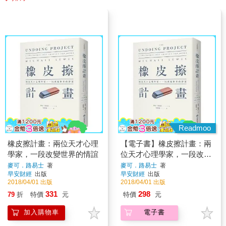
Readmoo
橡皮擦計畫：兩位天才心理
【電子書】橡皮擦計畫：兩
學家，一段改變世界的情誼
位天才心理學家，一段改變
世界的情誼
麥可．路易士
著
麥可．路易士
著
早安財經
出版
早安財經
出版
2018/04/01 出版
2018/04/01 出版
331
298
79
折
特價
元
特價
元
加入購物車
電子書