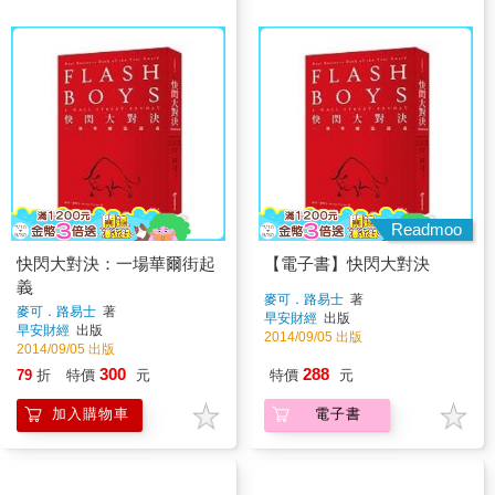
Readmoo
快閃大對決：一場華爾街起
【電子書】快閃大對決
義
麥可．路易士
著
麥可．路易士
著
早安財經
出版
早安財經
出版
2014/09/05 出版
2014/09/05 出版
300
288
79
折
特價
元
特價
元
加入購物車
電子書