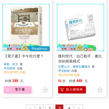
Readmoo
【電子書】中午吃什麼？
獲利世代：自己動手，畫出
你的商業模式
泰勒．柯文
著
亞歷山大．奧斯瓦爾德等
著
早安財經
出版
早安財經
出版
2013/07/01 出版
2012/11/30 出版
249
449
特價
元
51
折
特價
元
電子書
加入購物車
1
2
3
4