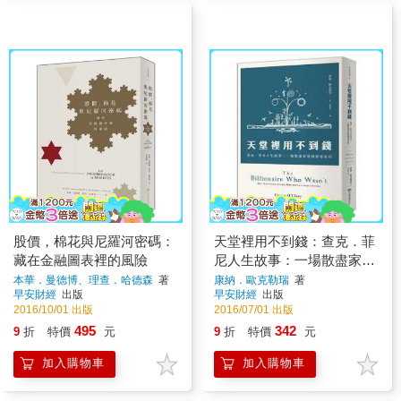
股價，棉花與尼羅河密碼：
天堂裡用不到錢：查克．菲
藏在金融圖表裡的風險
尼人生故事：一場散盡家財
的神祕布局
本華．曼德博、理查．哈德森
著
康納．歐克勒瑞
著
早安財經
出版
早安財經
出版
2016/10/01 出版
2016/07/01 出版
495
342
9
折
特價
元
9
折
特價
元
加入購物車
加入購物車