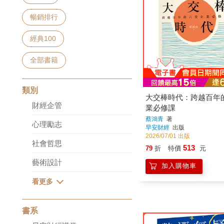
暢銷排行
經典100
全部書籍
類別
大交棒時代：跨越百年
財經企管
業必修課
蔡鴻青
著
心理勵志
早安財經
出版
2026/07/01 出版
社會哲思
513
79
折
特價
元
藝術設計
加入購物車
書系