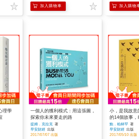
加入購物車
加入購物
心理學
一個人的獲利模式：用這張圖，
小，是我故意
誼
探索你未來要走的路
的14個故事，
新增訂版)
提姆．克拉克
著
鮑．柏林罕
著
早安財經
出版
早安財經
出版
2017/07/07 出版
2017/05/10 出版