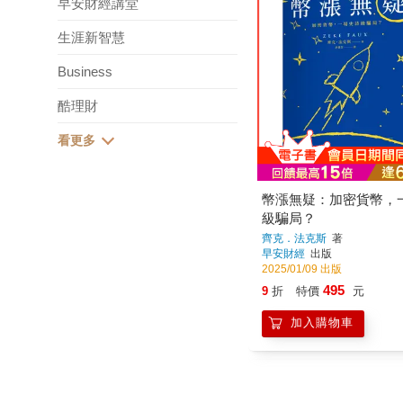
早安財經講堂
生涯新智慧
Business
酷理財
幣漲無疑：加密貨幣，
級騙局？
齊克．法克斯
著
早安財經
出版
2025/01/09 出版
495
9
折
特價
元
加入購物車