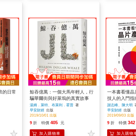
班的日常
鯨吞億萬：一個大馬年輕人，行
一本書看懂晶
騙華爾街與好萊塢的真實故事
技人的入門指
湯姆．萊特、布萊利．霍普
著
謝志峰、陳大明
早安財經
出版
早安財經
出版
2019/10/01 出版
2019/09/03 出版
405
342
9
折
特價
元
9
折
特價
加入購物車
加入購物