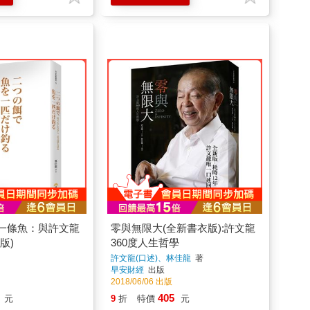
一條魚：與許文龍
零與無限大(全新書衣版):許文龍
版)
360度人生哲學
許文龍(口述)、林佳龍
著
早安財經
出版
2018/06/06 出版
405
元
9
折
特價
元