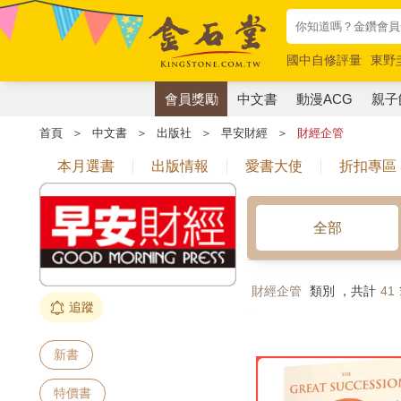
國中自修評量
東野
唯紅花綻放
奧德賽
會員獎勵
中文書
動漫ACG
親子
首頁
＞
中文書
＞
出版社
＞
早安財經
＞
財經企管
本月選書
出版情報
愛書大使
折扣專區
全部
財經企管
類別 ，共計
41
追蹤
新書
特價書