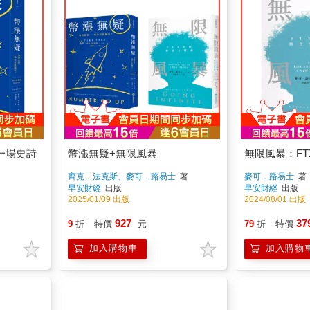
一場史詩
幣漲無疑+無限風暴
無限風暴：F
齊克．法克斯、麥可．路易士
著
麥可．路易士
著
早安財經
出版
早安財經
出版
2025/01/09 出版
2024/08/01 出版
927
37
9
折
特價
元
79
折
特價
加入購物車
加入購物