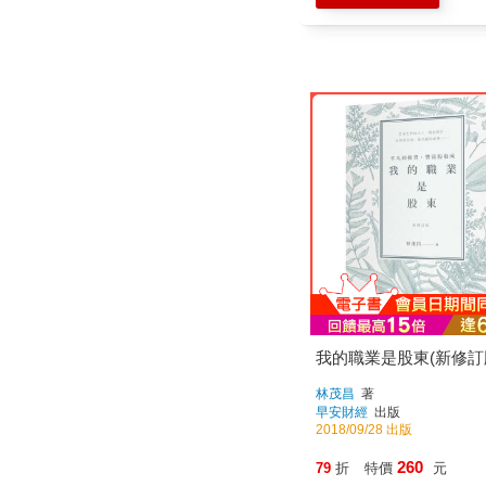
我的職業是股東(新修訂
林茂昌
著
早安財經
出版
2018/09/28 出版
260
79
折
特價
元