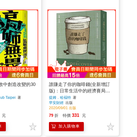
敗中創造改變的30
誰賺走了你的咖啡錢(全新增訂
版)：日常生活中的經濟賽局，
臥底經濟學家完美破解
b Taipei
著
提姆．哈褔特
著
早安財經
出版
2020/09/01 出版
331
元
79
折
特價
元
車
加入購物車