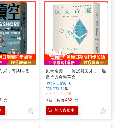
布局，等待時機
以太奇襲：一位19歲天才，一場
數位與金融革命
卡蜜拉．盧索
著
早安財經
出版
2021/09/30 出版
9
432
元
9
折
特價
元
車
加入購物車