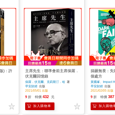
版)：許
主席先生：聯準會前主席保羅．
搞砸無畏：失
伏克爾回憶錄
個處方
保羅．伏克爾、克莉斯汀．哈
著
黃國峯、Impact Hu
早安財經
出版
早安財經
出版
2021/05/01 出版
2021/02/05 出版
432
387
9
折
特價
元
9
折
特價
加入購物車
加入購物