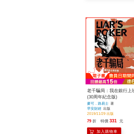
老千騙局：我在銀行上
(30周年紀念版)
麥可．路易士
著
早安財經
出版
2019/11/29 出版
331
79
折
特價
元
加入購物車