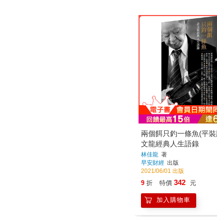
兩個餌只釣一條魚(平裝
文龍經典人生語錄
林佳龍
著
早安財經
出版
2021/06/01 出版
342
9
折
特價
元
加入購物車