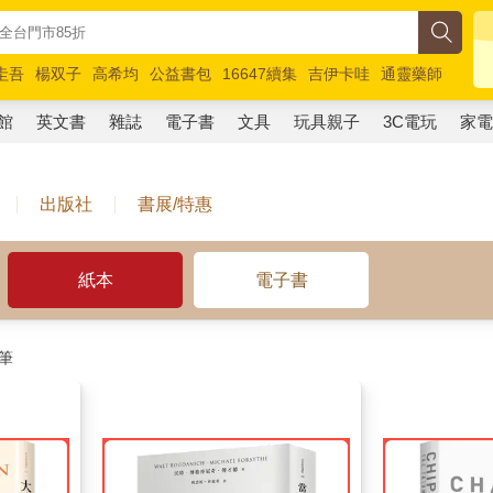
圭吾
楊双子
高希均
公益書包
16647續集
吉伊卡哇
通靈藥師
路邊攤新作
馬斯克
玩具總動員5
超慢跑
館
英文書
雜誌
電子書
文具
玩具親子
3C電玩
家
出版社
書展/特惠
紙本
電子書
筆