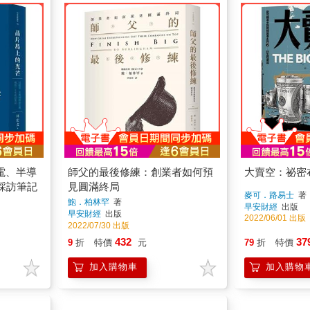
電、半導
師父的最後修練：創業者如何預
大賣空：祕密
採訪筆記
見圓滿終局
麥可．路易士
著
鮑．柏林罕
著
早安財經
出版
早安財經
出版
2022/06/01 出版
2022/07/30 出版
432
37
9
折
特價
元
79
折
特價
加入購物車
加入購物