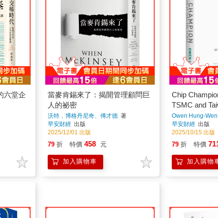
的六堂企
當麥肯錫來了：揭開管理顧問巨
Chip Champio
人的祕密
TSMC and Ta
沃特．博格丹尼奇、傅才德
著
Owen Hung-Wen 
早安財經
出版
早安財經
出版
2025/12/01 出版
2025/10/15 出版
458
71
79
折
特價
元
79
折
特價
加入購物車
加入購物