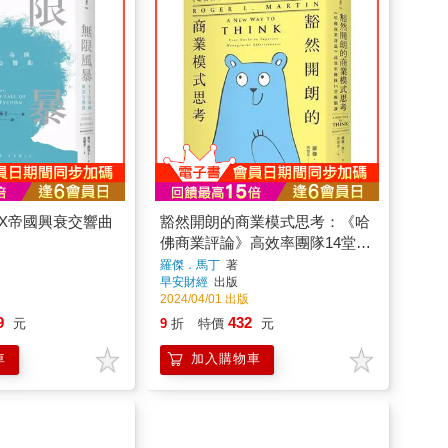
TX帝國興衰交響曲
豁然開朗的商業模式思考：《哈
佛商業評論》高效率團隊14堂醒
腦課
羅傑．馬丁
著
早安財經
出版
2024/04/01 出版
9
432
元
9
折
特價
元
車
加入購物車