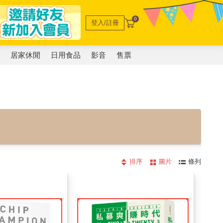
0
登入/註冊
電
居家休閒
日用食品
影音
售票
排序
圖片
條列