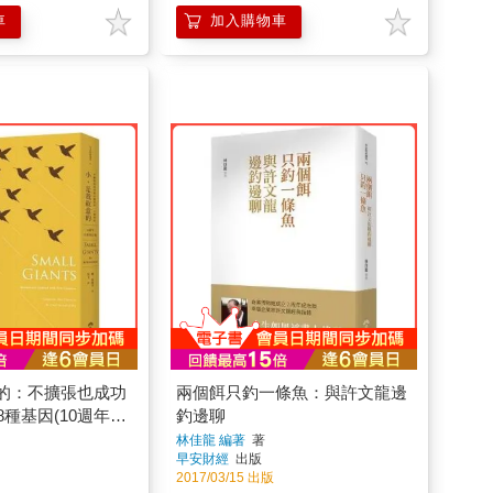
車
加入購物車
的：不擴張也成功
兩個餌只釣一條魚：與許文龍邊
8種基因(10週年全
釣邊聊
林佳龍 編著
著
早安財經
出版
2017/03/15 出版