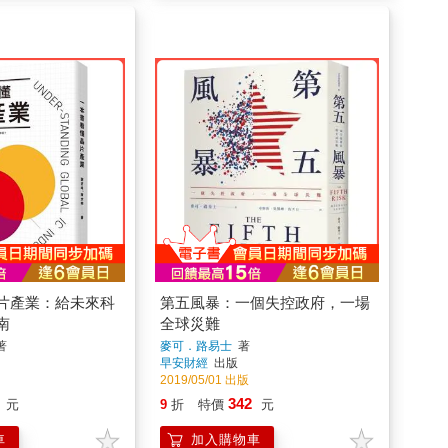
片產業：給未來科
第五風暴：一個失控政府，一場
南
全球災難
著
麥可．路易士
著
早安財經
出版
2019/05/01 出版
342
元
9
折
特價
元
車
加入購物車