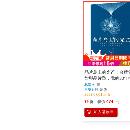
晶片島上的光芒：台積
體與晶片戰，我的30年
林宏文
著
早安財經
出版
2023/07/01 出版
474
79
折
特價
元
加入購物車