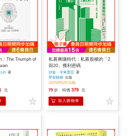
n：The Triumph of
私募爽賺時代：私募股權的「2
iwan
與20」獲利密碼
Lin
著
沙金．卡朱里亞
著
早安財經
出版
2025/05/29 出版
1
379
元
79
折
特價
元
車
加入購物車