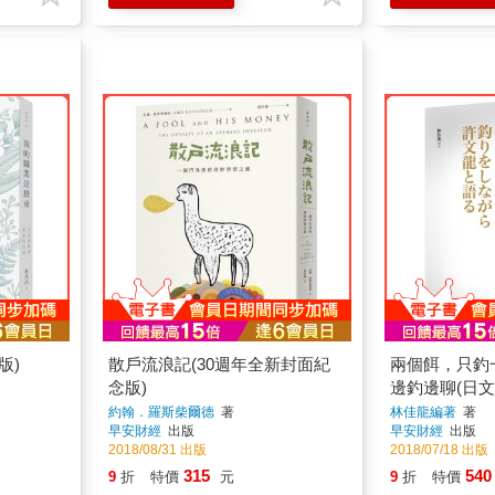
版)
散戶流浪記(30週年全新封面紀
兩個餌，只釣
念版)
邊釣邊聊(日文
約翰．羅斯柴爾德
著
林佳龍編著
著
早安財經
出版
早安財經
出版
2018/08/31 出版
2018/07/18 出版
315
540
9
折
特價
元
9
折
特價