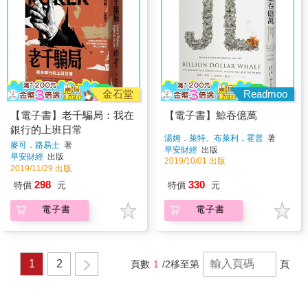
金石堂
Readmoo
【電子書】老千騙局：我在
【電子書】鯨吞億萬
銀行的上班日常
湯姆．萊特、布萊利．霍普
著
麥可．路易士
著
早安財經
出版
早安財經
出版
2019/10/01 出版
2019/11/29 出版
298
330
特價
元
特價
元
電子書
電子書
1
2
頁數
1
/2
移至第
頁