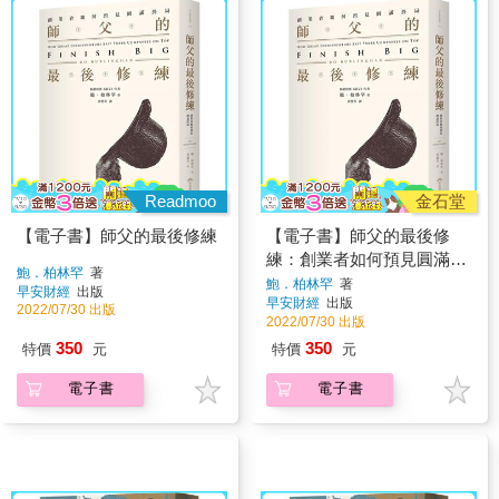
Readmoo
金石堂
【電子書】師父的最後修練
【電子書】師父的最後修
練：創業者如何預見圓滿終
鮑．柏林罕
著
局
鮑．柏林罕
著
早安財經
出版
早安財經
出版
2022/07/30 出版
2022/07/30 出版
350
350
特價
元
特價
元
電子書
電子書