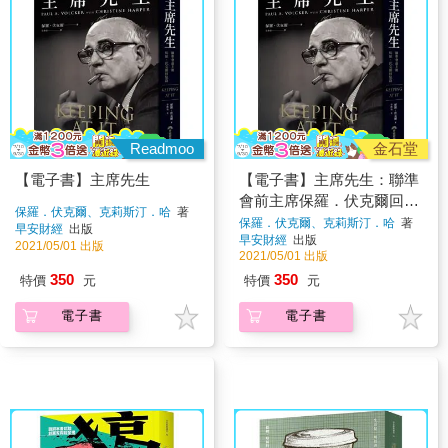
Readmoo
金石堂
【電子書】主席先生
【電子書】主席先生：聯準
會前主席保羅．伏克爾回憶
保羅．伏克爾、克莉斯汀．哈
著
錄
保羅．伏克爾、克莉斯汀．哈
著
早安財經
出版
早安財經
出版
2021/05/01 出版
2021/05/01 出版
350
350
特價
元
特價
元
電子書
電子書