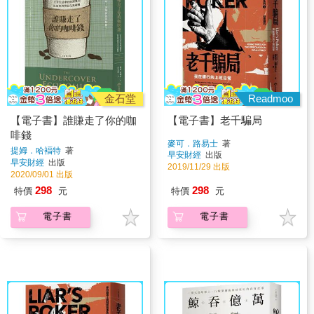
金石堂
Readmoo
【電子書】誰賺走了你的咖
【電子書】老千騙局
啡錢
麥可．路易士
著
提姆．哈褔特
著
早安財經
出版
早安財經
出版
2019/11/29 出版
2020/09/01 出版
298
298
特價
元
特價
元
電子書
電子書