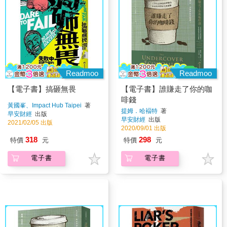
Readmoo
Readmoo
【電子書】搞砸無畏
【電子書】誰賺走了你的咖
啡錢
黃國峯、Impact Hub Taipei
著
提姆．哈褔特
著
早安財經
出版
早安財經
出版
2021/02/05 出版
2020/09/01 出版
318
298
特價
元
特價
元
電子書
電子書