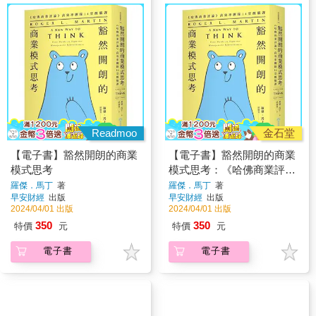
Readmoo
金石堂
【電子書】豁然開朗的商業
【電子書】豁然開朗的商業
模式思考
模式思考：《哈佛商業評
論》高效率團隊14堂醒腦課
羅傑．馬丁
著
羅傑．馬丁
著
早安財經
出版
早安財經
出版
2024/04/01 出版
2024/04/01 出版
350
350
特價
元
特價
元
電子書
電子書