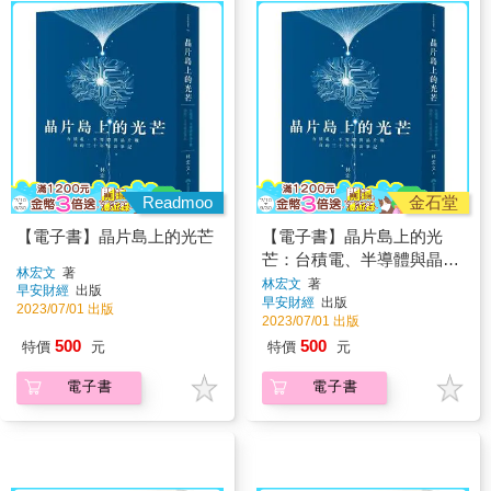
Readmoo
金石堂
【電子書】晶片島上的光芒
【電子書】晶片島上的光
芒：台積電、半導體與晶片
林宏文
著
戰，我的30年採訪筆記
林宏文
著
早安財經
出版
早安財經
出版
2023/07/01 出版
2023/07/01 出版
500
500
特價
元
特價
元
電子書
電子書