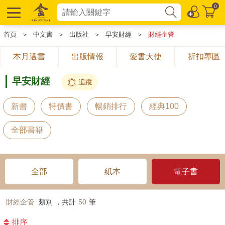
0
首頁
＞
中文書
＞
出版社
＞
早安財經
＞
財經企管
本月選書
出版情報
愛書大使
折扣專區
早安財經
追蹤
新書
特價書
暢銷排行
經典100
全部書籍
全部
紙本
電子書
財經企管
類別 ，共計
50
筆
排序