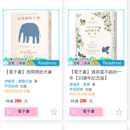
Readmoo
Readmoo
【電子書】房間裡的大象
【電子書】過得還不錯的一
年【10週年紀念版】
伊唯塔．傑魯巴維
著
葛瑞琴．魯賓
著
早安財經
出版
早安財經
出版
2022/01/26 出版
2021/11/30 出版
280
298
特價
元
特價
元
電子書
電子書