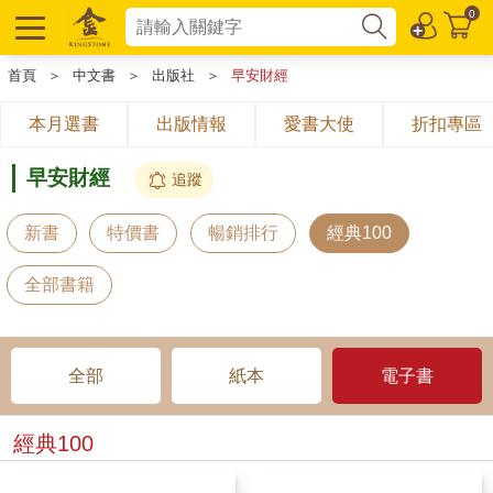
0
首頁
＞
中文書
＞
出版社
＞
早安財經
本月選書
出版情報
愛書大使
折扣專區
早安財經
追蹤
新書
特價書
暢銷排行
經典100
全部書籍
全部
紙本
電子書
經典100