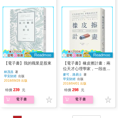
Readmoo
Readmoo
【電子書】我的職業是股東
【電子書】橡皮擦計畫：兩
位天才心理學家，一段改變
林茂昌
著
世界的情誼
麥可．路易士
著
早安財經
出版
早安財經
出版
2018/09/28 出版
2018/04/01 出版
239
298
特價
元
特價
元
電子書
電子書