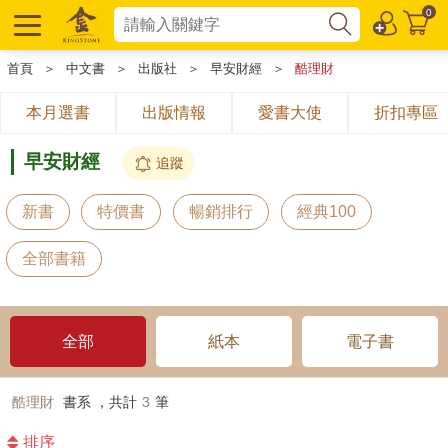
0
首頁
＞
中文書
＞
出版社
＞
早安財經
＞
酷理財
本月選書
出版情報
愛書大使
折扣專區
早安財經
追蹤
新書
特價書
暢銷排行
經典100
全部書籍
全部
紙本
電子書
酷理財
書系 ，共計
3
筆
排序