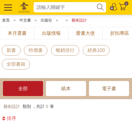
0
首頁
＞
中文書
＞
出版社
＞
＞
藝術設計
本月選書
出版情報
愛書大使
折扣專區
新書
特價書
暢銷排行
經典100
全部書籍
全部
紙本
電子書
藝術設計
類別 ，共計
0
筆
排序