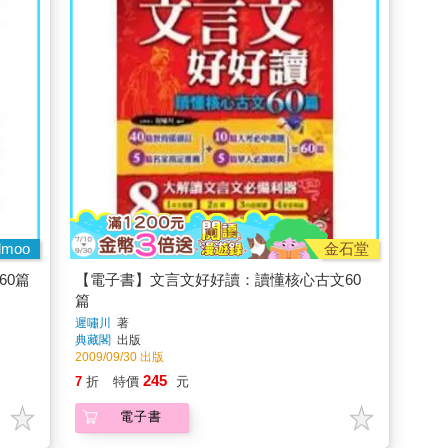
dmoo
金石堂
60篇
【電子書】文言文好好讀：讀懂核心古文60
篇
遲嘯川
著
典藏閣
出版
2009/09/30 出版
245
7
折
特價
元
電子書