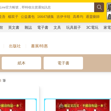
圭吾
楊双子
公益書包
16647續集
吉伊卡哇
高希均
通靈藥師
路邊攤新作
馬斯克
玩具總動員5
超慢跑
館
英文書
雜誌
電子書
文具
玩具親子
3C電玩
家
出版社
書展/特惠
紙本
電子書
3
筆