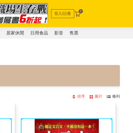
0
登入/註冊
電
居家休閒
日用食品
影音
售票
排序
圖片
條列