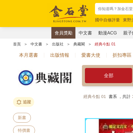
國中自修評量
東野
唯紅花綻放
奧德賽
會員獎勵
中文書
動漫ACG
親子
首頁
＞
中文書
＞
出版社
＞
典藏閣
＞
經典今點 01
本月選書
出版情報
愛書大使
折扣專區
全部
經典今點 01
書系 ，共計
追蹤
新書
特價書