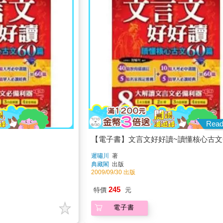
Rea
【電子書】文言文好好讀~讀懂核心古文
遲嘯川
著
典藏閣
出版
2009/09/30 出版
245
特價
元
電子書