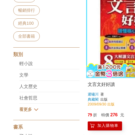
暢銷排行
經典100
全部書籍
類別
輕小說
文學
文言文好好讀
人文歷史
遲嘯川
著
社會哲思
典藏閣
出版
2009/09/30 出版
276
79
折
特價
元
加入購物車
書系