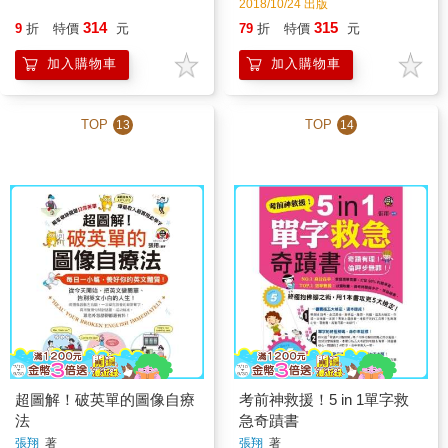
2018/10/24 出版
314
315
9
折
特價
元
79
折
特價
元
加入購物車
加入購物車
TOP
TOP
13
14
超圖解！破英單的圖像自療
考前神救援！5 in 1單字救
法
急奇蹟書
張翔
著
張翔
著