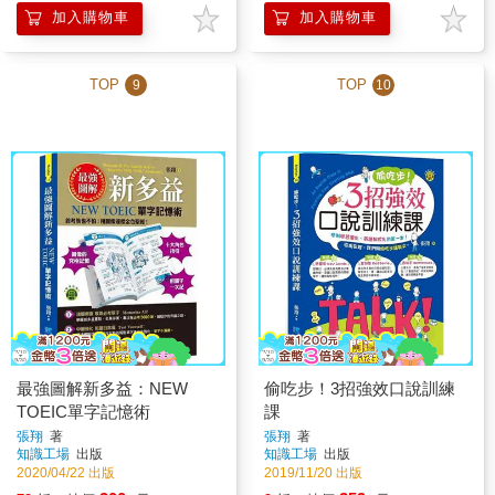
加入購物車
加入購物車
TOP
TOP
9
10
最強圖解新多益：NEW
偷吃步！3招強效口說訓練
TOEIC單字記憶術
課
張翔
著
張翔
著
知識工場
出版
知識工場
出版
2020/04/22 出版
2019/11/20 出版