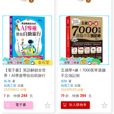
TOP
TOP
1
2
金石堂
【電子書】英語解鎖全世
五感學+練！7000英單過腦
界！AI導遊帶你自助旅行
不忘強記術
張 翔
著
張翔
著
知識工場
出版
知識工場
出版
2025/06/11 出版
2024/05/29 出版
244
394
7
折
特價
元
79
折
特價
元
電子書
加入購物車