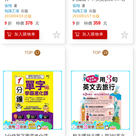
張翔
著
張翔
著
知識工場
出版
知識工場
出版
2018/04/18 出版
2018/01/17 出版
378
359
9
折
特價
元
9
折
特價
元
加入購物車
加入購物車
TOP
TOP
17
18
1分鐘單字學霸進化課
想去哪就去哪！用3句英文