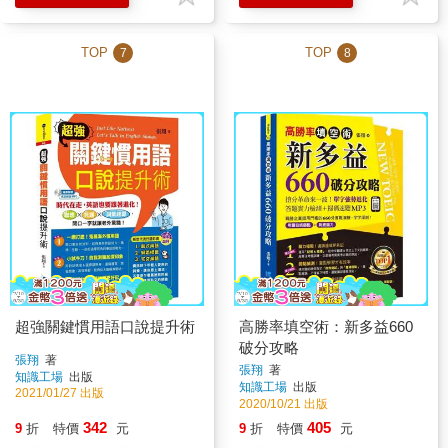
TOP
TOP
7
8
超強關鍵慣用語口說提升術
高勝率填空術：新多益660
破分攻略
張翔
著
張翔
著
知識工場
出版
知識工場
出版
2021/01/27 出版
2020/10/21 出版
342
405
9
折
特價
元
9
折
特價
元