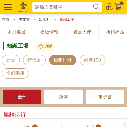
0
首頁
＞
中文書
＞
出版社
＞
知識工場
本月選書
出版情報
愛書大使
折扣專區
知識工場
追蹤
新書
特價書
暢銷排行
經典100
全部書籍
全部
紙本
電子書
暢銷排行