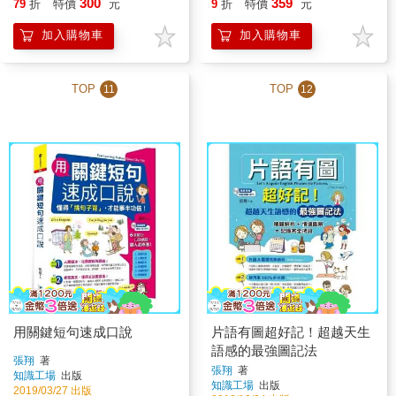
300
359
79
折
特價
元
9
折
特價
元
加入購物車
加入購物車
TOP
TOP
11
12
用關鍵短句速成口說
片語有圖超好記！超越天生
語感的最強圖記法
張翔
著
張翔
著
知識工場
出版
知識工場
出版
2019/03/27 出版