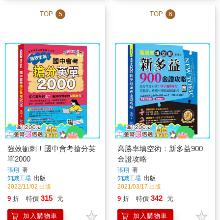
TOP
TOP
5
6
強效衝刺！國中會考搶分英
高勝率填空術：新多益900
單2000
金證攻略
張翔
著
張翔
著
知識工場
出版
知識工場
出版
2022/11/02 出版
2021/03/17 出版
315
342
9
折
特價
元
9
折
特價
元
加入購物車
加入購物車