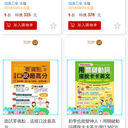
知識工場
出版
知識工場
出版
2018/10/03 出版
2018/08/29 出版
315
378
9
折
特價
元
9
折
特價
元
加入購物車
加入購物車
TOP
TOP
15
16
面試零痛點，這樣口說最高
初學也能變神人！用關鍵動
分
詞擺脫卡卡英文(附1 MP3)