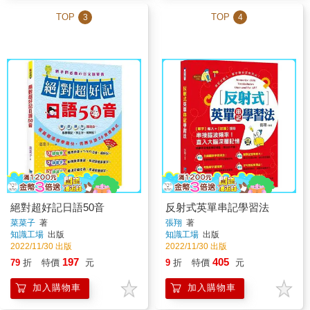
TOP
TOP
3
4
絕對超好記日語50音
反射式英單串記學習法
菜菜子
著
張翔
著
知識工場
出版
知識工場
出版
2022/11/30 出版
2022/11/30 出版
197
405
79
折
特價
元
9
折
特價
元
加入購物車
加入購物車