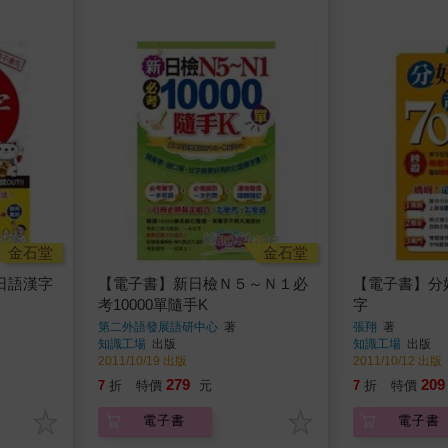
金石堂
金石堂
日語漢字
【電子書】新日檢Ｎ５～Ｎ１必
【電子書】分好
考10000單隨手K
字
第二外語發展語研中心
著
張翔
著
知識工場
出版
知識工場
出版
2011/10/19 出版
2011/10/12 出版
279
209
7
折
特價
元
7
折
特價
電子書
電子書