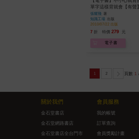
【電子書】不小心就背熟
單字這樣背就會【有聲
張耀飛
著
知識工場
出版
2010/07/22 出版
279
7
折
特價
元
電子書
頁數
1
1
2
關於我們
會員服務
金石堂書店
我的帳號
金石堂網路書店
訂單查詢
金石堂書店全台門市
會員獎勵計畫