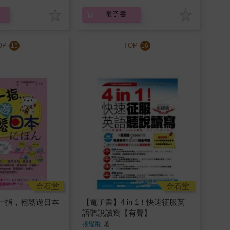
電子書
OP
TOP
15
16
金石堂
金石堂
一指，輕鬆遊日本
【電子書】4 in 1！快速征服英
語聽說讀寫【有聲】
張耀飛
著