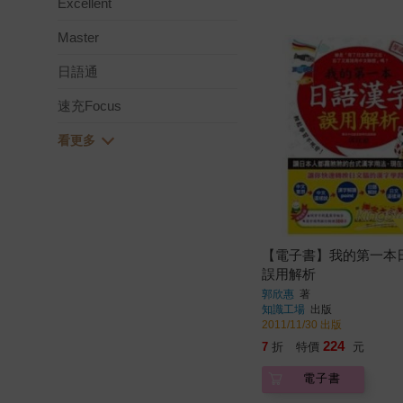
Excellent
Master
日語通
速充Focus
【電子書】我的第一本
誤用解析
郭欣惠
著
知識工場
出版
2011/11/30 出版
224
7
折
特價
元
電子書