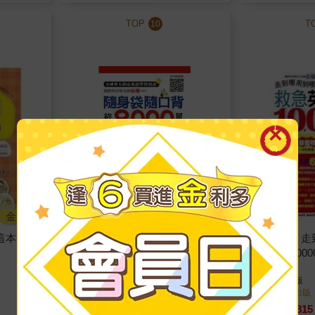
TOP
T
10
金石堂
金石堂
這本韓語
【電子書】隨身袋隨口背：終極
【電子書】走
8000單字
英語會話1000
張翔
著
張翔
著
知識工場
出版
知識工場
出版
2010/12/08 出版
2010/11/17 出版
209
315
7
折
特價
元
7
折
特價