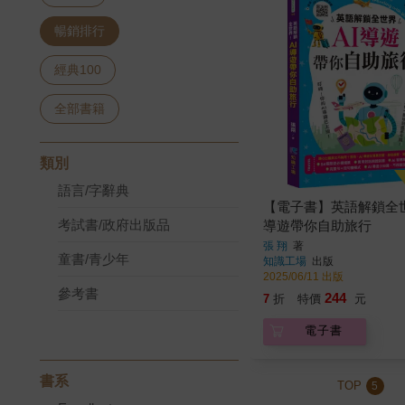
暢銷排行
經典100
全部書籍
類別
語言/字辭典
【電子書】英語解鎖全世
考試書/政府出版品
導遊帶你自助旅行
張 翔
著
童書/青少年
知識工場
出版
2025/06/11 出版
參考書
244
7
折
特價
元
電子書
書系
TOP
5