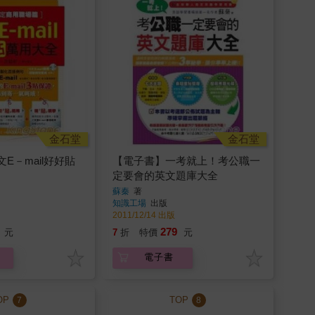
金石堂
金石堂
E－mail好好貼
【電子書】一考就上！考公職一
定要會的英文題庫大全
蘇秦
著
知識工場
出版
2011/12/14 出版
279
元
7
折
特價
元
電子書
OP
TOP
7
8