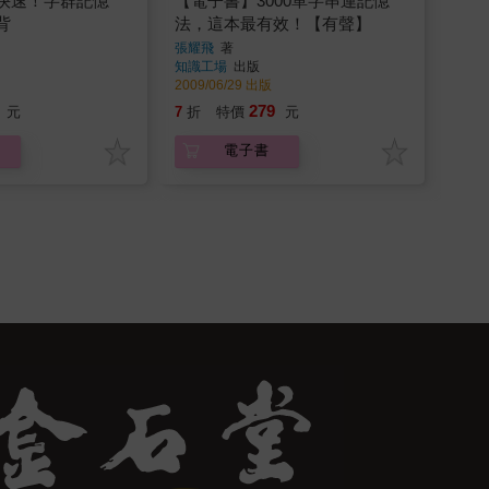
快速！字群記憶
【電子書】3000單字串連記憶
背
法，這本最有效！【有聲】
張耀飛
著
知識工場
出版
2009/06/29 出版
279
元
7
折
特價
元
電子書