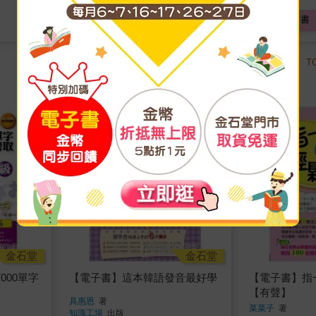
電子書
電子書
TOP
T
14
金石堂
金石堂
000單字
【電子書】這本韓語發音最好學
【電子書】指
】
【有聲】
具惠恩
著
菜菜子
著
知識工場
出版