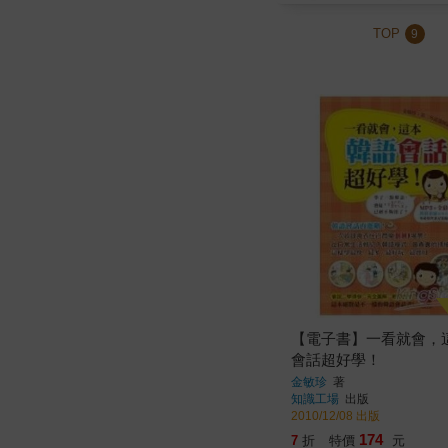
TOP
9
【電子書】一看就會，
會話超好學！
金敏珍
著
知識工場
出版
2010/12/08 出版
174
7
折
特價
元