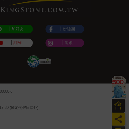
加好友
粉絲團
訂閱
追蹤
000-6
會
~17:30 (國定例假日除外)
員