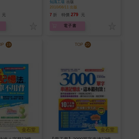
知識工場
出版
2010/08/11 出版
279
元
7
折
特價
元
電子書
OP
TOP
19
20
金石堂
金石堂