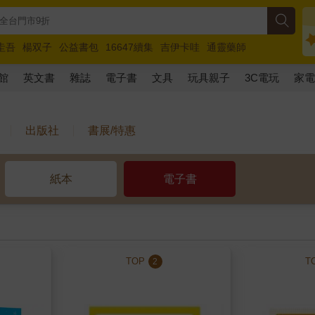
圭吾
楊双子
公益書包
16647續集
吉伊卡哇
通靈藥師
路邊攤新作
馬斯克
玩具總動員5
超慢跑
館
英文書
雜誌
電子書
文具
玩具親子
3C電玩
家
出版社
書展/特惠
紙本
電子書
TOP
T
2