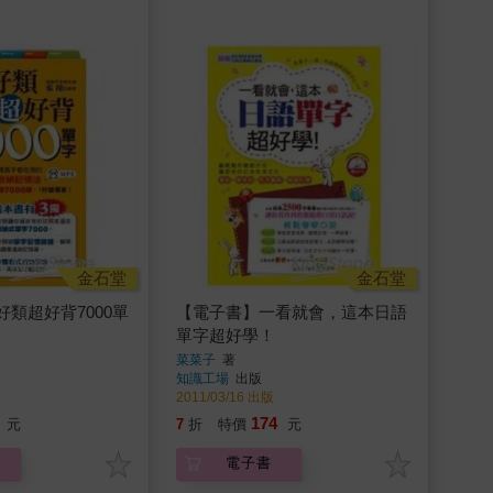
金石堂
金石堂
類超好背7000單
【電子書】一看就會，這本日語
單字超好學！
菜菜子
著
知識工場
出版
2011/03/16 出版
174
元
7
折
特價
元
電子書