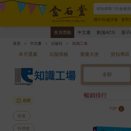
國中自修評量
東野
唯紅花綻放
奧德賽
會員獎勵
中文書
動漫ACG
親子
首頁
＞
中文書
＞
出版社
＞
知識工場
本月選書
出版情報
愛書大使
折扣專區
全部
暢銷排行
追蹤
TOP
1
新書
特價書