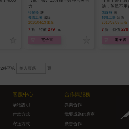
！4000
【電子書】15分鐘全效整合英語
【電子書】最
】
力
法，英單不用
張耀飛
著
張耀飛
著
知識工場
出版
知識工場
出版
2010/04/13 出版
2010/02/08 出版
279
279
7
折
特價
元
7
折
特價
電子書
電子書
/2
移至第
頁
客服中心
合作與服務
購物說明
異業合作
付款方式
我要成為供應商
寄送方式
廣告合作