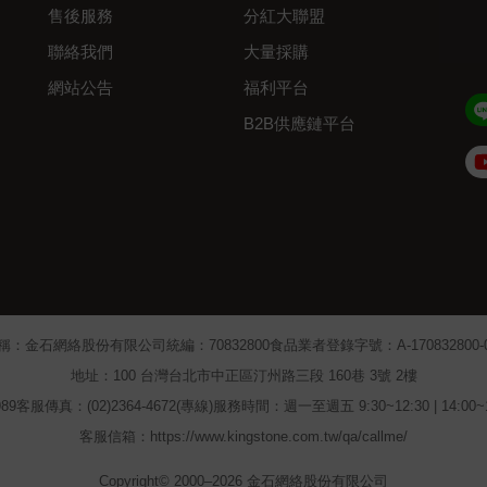
售後服務
分紅大聯盟
聯絡我們
大量採購
網站公告
福利平台
B2B供應鏈平台
Admin
稱：金石網絡股份有限公司
統編：70832800
食品業者登錄字號：A-170832800-00
地址：100 台灣台北市中正區汀州路三段 160巷 3號 2樓
89
客服傳真：(02)2364-4672(專線)
服務時間：週一至週五 9:30~12:30 | 14:00
客服信箱：https://www.kingstone.com.tw/qa/callme/
Copyright© 2000–2026 金石網絡股份有限公司