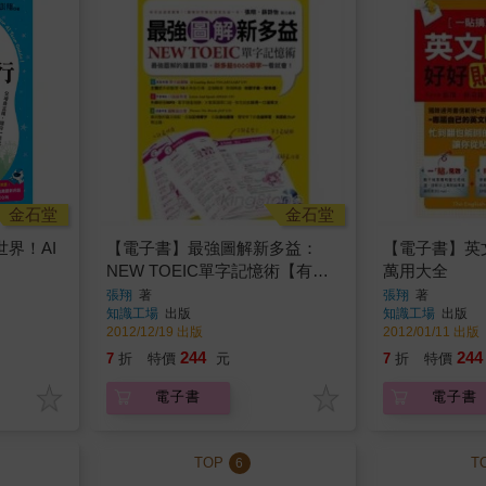
金石堂
金石堂
界！AI
【電子書】最強圖解新多益：
【電子書】英文
NEW TOEIC單字記憶術【有
萬用大全
聲】
張翔
著
張翔
著
知識工場
出版
知識工場
出版
2012/12/19 出版
2012/01/11 出版
244
244
7
折
特價
元
7
折
特價
電子書
電子書
TOP
T
6