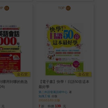
OP
TOP
11
12
金石堂
金石堂
到哪用到哪的救急
【電子書】快學！日語50音這本
0句
最好學
第二外語發展語研中心
著
知識工場
出版
2010/11/03 出版
139
元
7
折
特價
元