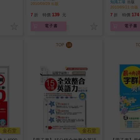
知識工場
出版
2010/09/29 出版
2010/09/21 出版
139
174
7
折
特價
元
7
折
特價
電子書
電子書
TOP
T
18
金石堂
金石堂