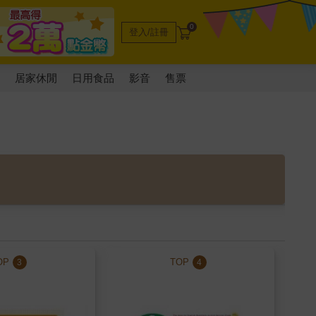
0
登入/註冊
電
居家休閒
日用食品
影音
售票
OP
TOP
3
4