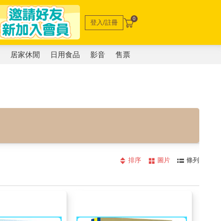
0
登入/註冊
電
居家休閒
日用食品
影音
售票
排序
圖片
條列