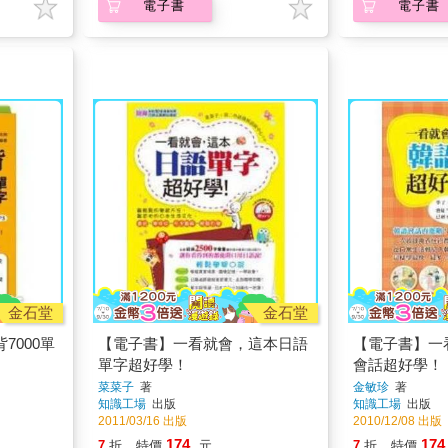
電子書
電子書
金石堂
金石堂
7000單
【電子書】一看就會，這本日語
【電子書】一
單字超好學！
會話超好學！
菜菜子
著
金敏珍
著
知識工場
出版
知識工場
出版
2011/03/16 出版
2010/12/08 出版
174
174
7
折
特價
元
7
折
特價