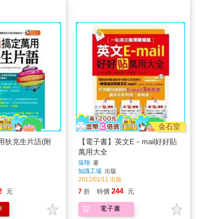
金石堂
用狄克生片語(附
【電子書】英文E－mail好好貼
萬用大全
張翔
著
知識工場
出版
2012/01/11 出版
2
244
元
7
折
特價
元
車
電子書