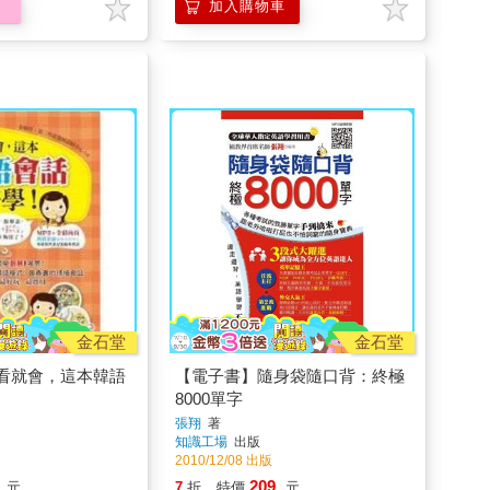
加入購物車
金石堂
金石堂
看就會，這本韓語
【電子書】隨身袋隨口背：終極
8000單字
張翔
著
知識工場
出版
2010/12/08 出版
209
元
7
折
特價
元