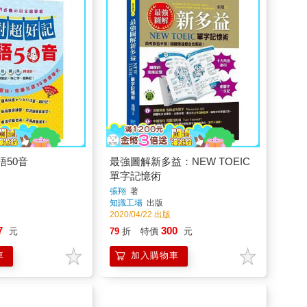
50音
最強圖解新多益：NEW TOEIC
單字記憶術
張翔
著
知識工場
出版
2020/04/22 出版
7
300
元
79
折
特價
元
車
加入購物車