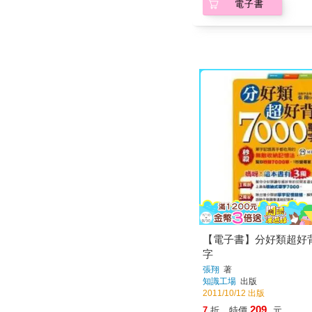
電子書
【電子書】分好類超好背
字
張翔
著
知識工場
出版
2011/10/12 出版
209
7
折
特價
元