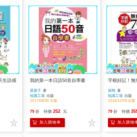
天生語感
我的第一本日語50音自學書
字根好記！無痛
菜菜子
著
張翔
著
知識工場
出版
知識工場
出版
2017/08/30 出版
2016/12/28 出版
252
35
79
折
特價
元
79
折
特價
加入購物車
加入購物