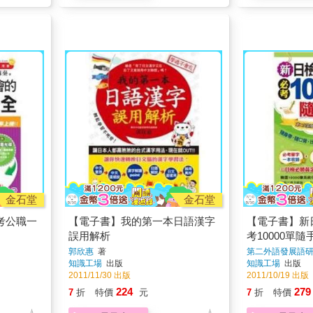
金石堂
金石堂
考公職一
【電子書】我的第一本日語漢字
【電子書】新
誤用解析
考10000單隨
郭欣惠
著
第二外語發展語
知識工場
出版
知識工場
出版
2011/11/30 出版
2011/10/19 出版
224
279
7
折
特價
元
7
折
特價