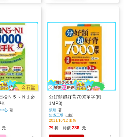
金石堂
日檢Ｎ５～Ｎ１必
分好類超好背7000單字(附
手K
1MP3)
研中心
著
張翔
著
知識工場
出版
2011/10/12 出版
236
元
79
折
特價
元