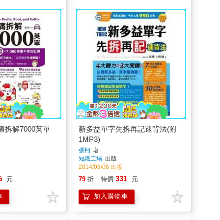
拆解7000英單
新多益單字先拆再記速背法(附
1MP3)
張翔
著
知識工場
出版
2014/08/06 出版
5
331
元
79
折
特價
元
車
加入購物車