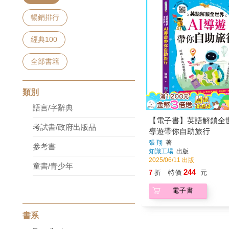
暢銷排行
經典100
全部書籍
類別
語言/字辭典
【電子書】英語解鎖全世
考試書/政府出版品
導遊帶你自助旅行
張 翔
著
參考書
知識工場
出版
2025/06/11 出版
童書/青少年
244
7
折
特價
元
電子書
書系