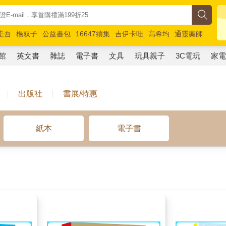
圭吾
楊双子
公益書包
16647續集
吉伊卡哇
高希均
通靈藥師
路邊攤新作
馬斯克
玩具總動員5
超慢跑
館
英文書
雜誌
電子書
文具
玩具親子
3C電玩
家
出版社
書展/特惠
紙本
電子書