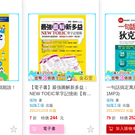
金石堂
就能說！
【電子書】最強圖解新多益：
一句話搞定萬
NEW TOEIC單字記憶術【有
1MP3)
聲】
張翔
著
張翔
著
知識工場
出版
知識工場
出版
2012/12/19 出版
2012/08/22 出版
244
25
7
折
特價
元
79
折
特價
電子書
加入購物