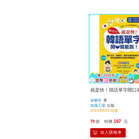
就是快！韓語單字開口
金敏珍
著
知識工場
出版
2014/06/25 出版
197
79
折
特價
元
加入購物車