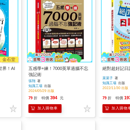
金石堂
界！AI
五感學+練！7000英單過腦不忘
絕對超好記日語
強記術
菜菜子
著
張翔
著
知識工場
出版
知識工場
出版
2022/11/30 出版
2024/05/29 出版
394
19
79
折
特價
元
79
折
特價
加入購物車
加入購物