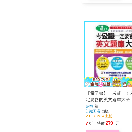
【電子書】一考就上！
定要會的英文題庫大全
蘇秦
著
知識工場
出版
2011/12/14 出版
279
7
折
特價
元