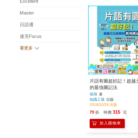
Excellent
Master
日語通
速充Focus
片語有圖超好記！超越
的最強圖記法
張翔
著
知識工場
出版
2018/10/24 出版
315
79
折
特價
元
加入購物車