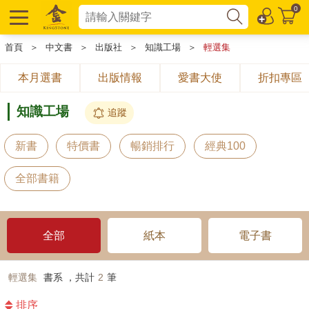
0
首頁
＞
中文書
＞
出版社
＞
知識工場
＞
輕選集
本月選書
出版情報
愛書大使
折扣專區
知識工場
追蹤
新書
特價書
暢銷排行
經典100
全部書籍
全部
紙本
電子書
輕選集
書系 ，共計
2
筆
排序