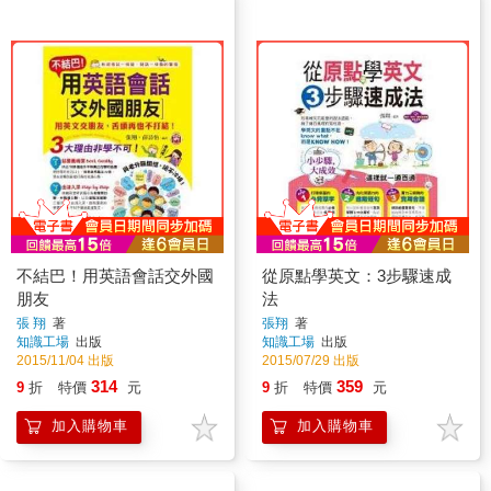
不結巴！用英語會話交外國
從原點學英文：3步驟速成
朋友
法
張 翔
著
張翔
著
知識工場
出版
知識工場
出版
2015/11/04 出版
2015/07/29 出版
314
359
9
折
特價
元
9
折
特價
元
加入購物車
加入購物車