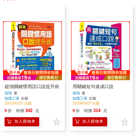
超強關鍵慣用語口說提升術
用關鍵短句速成口說
張翔
著
張翔
著
知識工場
出版
知識工場
出版
2021/01/27 出版
2019/03/27 出版
342
314
9
折
特價
元
9
折
特價
元
加入購物車
加入購物車