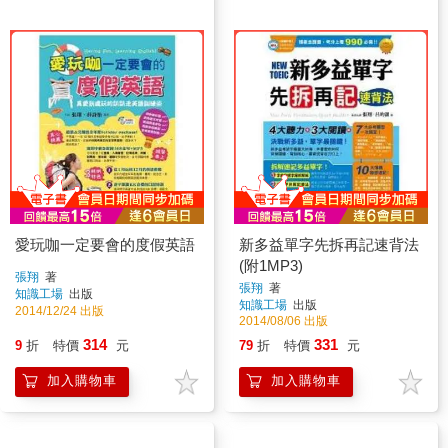
愛玩咖一定要會的度假英語
新多益單字先拆再記速背法
(附1MP3)
張翔
著
張翔
著
知識工場
出版
知識工場
出版
2014/12/24 出版
2014/08/06 出版
314
331
9
折
特價
元
79
折
特價
元
加入購物車
加入購物車