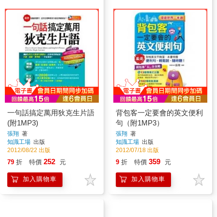
一句話搞定萬用狄克生片語
背包客一定要會的英文便利
(附1MP3)
句（附1MP3）
張翔
著
張翔
著
知識工場
出版
知識工場
出版
2012/08/22 出版
2012/07/18 出版
252
359
79
折
特價
元
9
折
特價
元
加入購物車
加入購物車