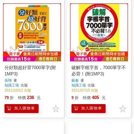
分好類超好背7000單字(附
破解字根字首，7000單字不
1MP3)
必背！(附1MP3)
張翔
著
蘇秦
著
知識工場
出版
知識工場
出版
2011/10/12 出版
2011/07/15 出版
236
405
79
折
特價
元
9
折
特價
元
加入購物車
加入購物車