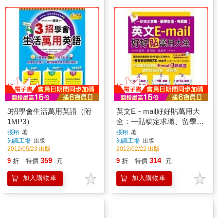
3招學會生活萬用英語（附
英文E－mail好好貼萬用大
1MP3）
全：一貼稿定求職、留學生
活、考題篇
張翔
著
張翔
著
知識工場
出版
知識工場
出版
2012/05/23 出版
2012/02/22 出版
359
314
9
折
特價
元
9
折
特價
元
加入購物車
加入購物車