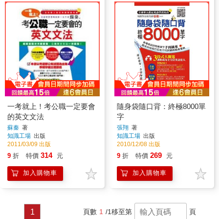
一考就上！考公職一定要會
隨身袋隨口背：終極8000單
的英文文法
字
蘇秦
著
張翔
著
知識工場
出版
知識工場
出版
2011/03/09 出版
2010/12/08 出版
314
269
9
折
特價
元
9
折
特價
元
加入購物車
加入購物車
1
頁數
1
/1
移至第
頁