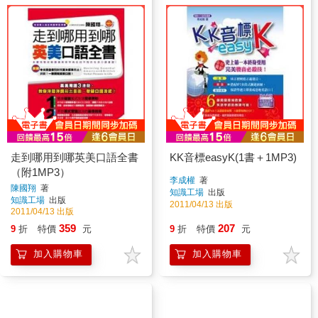
走到哪用到哪英美口語全書
KK音標easyK(1書＋1MP3)
（附1MP3）
李成權
著
陳國翔
著
知識工場
出版
知識工場
出版
2011/04/13 出版
2011/04/13 出版
359
207
9
折
特價
元
9
折
特價
元
加入購物車
加入購物車