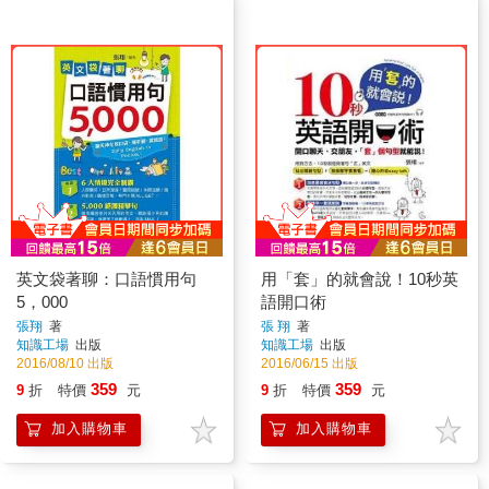
英文袋著聊：口語慣用句
用「套」的就會說！10秒英
5，000
語開口術
張翔
著
張 翔
著
知識工場
出版
知識工場
出版
2016/08/10 出版
2016/06/15 出版
359
359
9
折
特價
元
9
折
特價
元
加入購物車
加入購物車