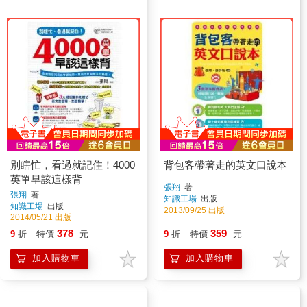
別瞎忙，看過就記住！4000
背包客帶著走的英文口說本
英單早該這樣背
張翔
著
張翔
著
知識工場
出版
知識工場
出版
2013/09/25 出版
2014/05/21 出版
378
359
9
折
特價
元
9
折
特價
元
加入購物車
加入購物車