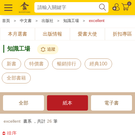
0
首頁
＞
中文書
＞
出版社
＞
知識工場
＞
excellent
本月選書
出版情報
愛書大使
折扣專區
知識工場
追蹤
新書
特價書
暢銷排行
經典100
全部書籍
全部
紙本
電子書
excellent
書系 ，共計
26
筆
排序