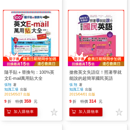
隨手貼＋替換句：100%英
搶救英文失語症！照著學就
文E-mail萬用貼大全
能說的超簡單國民英語
張翔
著
張 翔
著
知識工場
出版
知識工場
出版
2015/05/27 出版
2015/04/01 出版
359
314
9
折
特價
元
9
折
特價
元
加入購物車
加入購物車