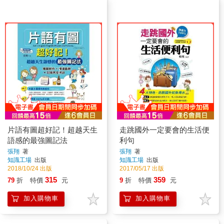
片語有圖超好記！超越天生
走跳國外一定要會的生活便
語感的最強圖記法
利句
張翔
著
張翔
著
知識工場
出版
知識工場
出版
2018/10/24 出版
2017/05/17 出版
315
359
79
折
特價
元
9
折
特價
元
加入購物車
加入購物車