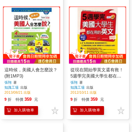
這時候，美國人會怎麼說？
從現在開始學英文還有救！
(附1MP3)
5週學完美國大學生都在用
的英文（附光碟）
張翔
著
張翔
著
知識工場
出版
知識工場
出版
2013/08/21 出版
2012/10/11 出版
359
359
9
折
特價
元
9
折
特價
元
加入購物車
加入購物車