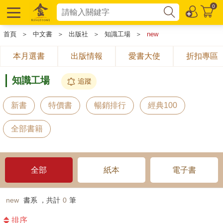
0
首頁
＞
中文書
＞
出版社
＞
知識工場
＞
new
本月選書
出版情報
愛書大使
折扣專區
知識工場
追蹤
新書
特價書
暢銷排行
經典100
全部書籍
全部
紙本
電子書
new
書系 ，共計
0
筆
排序