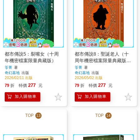
都市傳說5：裂嘴女（十周
都市傳說8：聖誕老人（十
年機密檔案限量典藏版）
周年機密檔案限量典藏版
+番外篇）
笭菁
著
笭菁
著
奇幻基地
出版
奇幻基地
出版
2026/02/11 出版
2026/05/02 出版
277
277
79
折
特價
元
79
折
特價
元
加入購物車
加入購物車
TOP
TOP
13
14