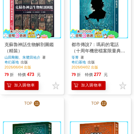
克蘇魯神話生物解剖圖鑑
都市傳說7：瑪莉的電話
（精裝）
（十周年機密檔案限量典藏
版）
山田剛毅、朱鷺田祐介
著
笭菁
著
奇幻基地
出版
奇幻基地
出版
2026/06/04 出版
2026/04/02 出版
473
277
79
折
特價
元
79
折
特價
元
加入購物車
加入購物車
TOP
TOP
11
12