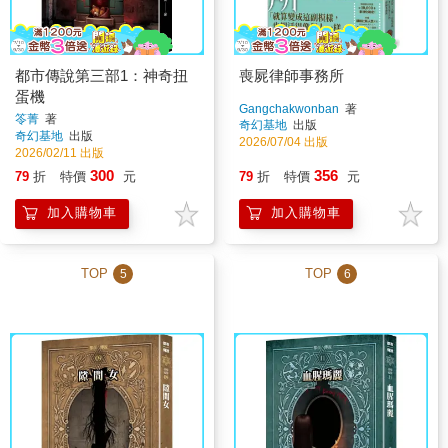
都市傳說第三部1：神奇扭
喪屍律師事務所
蛋機
Gangchakwonban
著
笭菁
著
奇幻基地
出版
奇幻基地
出版
2026/07/04 出版
2026/02/11 出版
300
356
79
折
特價
元
79
折
特價
元
加入購物車
加入購物車
TOP
TOP
5
6