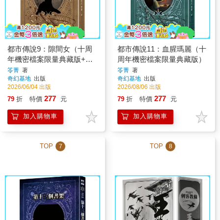
都市傳說9：隙間女（十周
都市傳說11：血腥瑪麗（十
年機密檔案限量典藏版+番
周年機密檔案限量典藏版）
外篇）
笭菁
著
笭菁
著
奇幻基地
出版
奇幻基地
出版
2026/06/04 出版
2026/08/06 出版
277
277
79
折
特價
元
79
折
特價
元
加入購物車
加入購物車
TOP
TOP
7
8