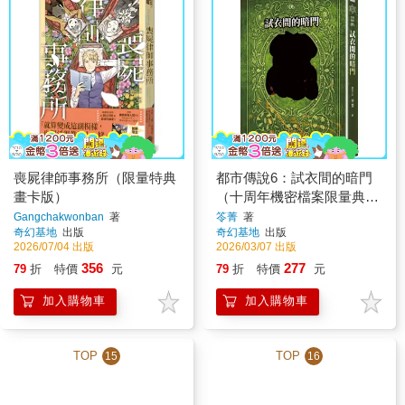
喪屍律師事務所（限量特典
都市傳說6：試衣間的暗門
畫卡版）
（十周年機密檔案限量典藏
版+番外篇）
Gangchakwonban
著
笭菁
著
奇幻基地
出版
奇幻基地
出版
2026/07/04 出版
2026/03/07 出版
356
277
79
折
特價
元
79
折
特價
元
加入購物車
加入購物車
TOP
TOP
15
16