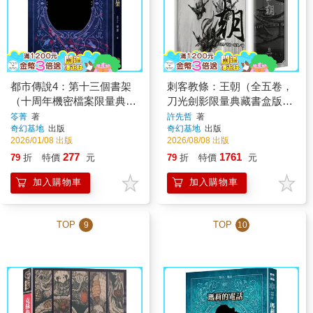
都市傳說4：第十三個書架
刺客教條：王朝（全五卷，
（十周年機密檔案限量典藏
刀光劍影限量典藏書盒版，
版）
內附特製刺客水墨古風海
笭菁
著
許先哲
著
奇幻基地
出版
奇幻基地
出版
報）
2026/01/08 出版
2026/08/08 出版
277
1761
79
折
特價
元
79
折
特價
元
加入購物車
加入購物車
TOP
TOP
9
10