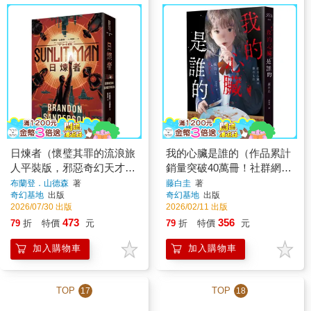
日煉者（懷璧其罪的流浪旅
我的心臟是誰的（作品累計
人平裝版，邪惡奇幻天才大
銷量突破40萬冊！社群網路
神超凡驚豔震撼全球祕密計
X爆紅鬼才新銳作家，藤白
布蘭登．山德森
著
藤白圭
著
奇幻基地
出版
奇幻基地
出版
畫）
圭最新長篇作——校園驚悚
2026/07/30 出版
2026/02/11 出版
×心理懸疑×集體夢魘）
473
356
79
折
特價
元
79
折
特價
元
加入購物車
加入購物車
TOP
TOP
17
18