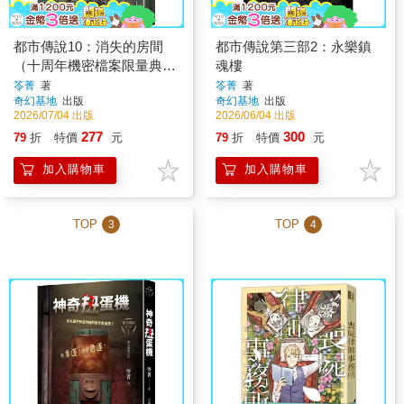
都市傳說10：消失的房間
都市傳說第三部2：永樂鎮
（十周年機密檔案限量典藏
魂樓
版）
笭菁
著
笭菁
著
奇幻基地
出版
奇幻基地
出版
2026/07/04 出版
2026/06/04 出版
277
300
79
折
特價
元
79
折
特價
元
加入購物車
加入購物車
TOP
TOP
3
4