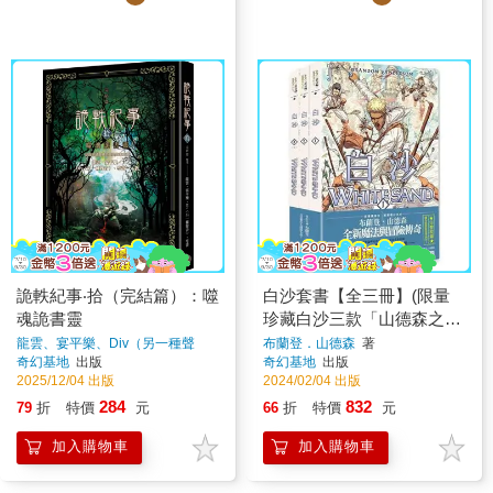
詭軼紀事‧拾（完結篇）：噬
白沙套書【全三冊】(限量
魂詭書靈
珍藏白沙三款「山德森之年
寰宇藏書票」及「全彩原畫
龍雲、宴平樂、Div（另一種聲
布蘭登．山德森
著
音）、笭菁
著
奇幻基地
出版
奇幻基地
出版
地圖海報」，邪惡奇幻天才
2025/12/04 出版
2024/02/04 出版
布蘭登．山德森首部圖像小
284
832
79
折
特價
元
66
折
特價
元
說全彩精緻完整版！)
加入購物車
加入購物車