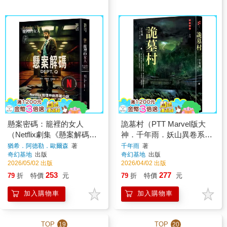
懸案密碼：籠裡的女人
詭墓村（PTT Marvel版大
（Netflix劇集《懸案解碼》
神．千年雨．妖山異卷系
書衣版）
列）
猶希．阿德勒．歐爾森
著
千年雨
著
奇幻基地
出版
奇幻基地
出版
2026/05/02 出版
2026/04/02 出版
253
277
79
折
特價
元
79
折
特價
元
加入購物車
加入購物車
TOP
TOP
19
20