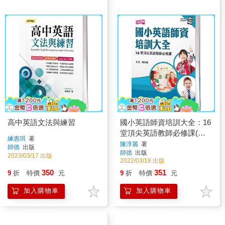
高中英語文法與練習
國小英語師資培訓大全：16
堂頂尖英語教師必修課(附
練惠琪
著
26首英語歌謠QR CODE音
陳淳麗
著
師德
出版
師德
出版
檔)
2023/03/17 出版
2022/03/18 出版
350
351
9
折
特價
元
9
折
特價
元
加入購物車
加入購物車