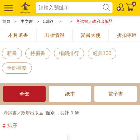
0
首頁
＞
中文書
＞
出版社
＞
＞
考試書／政府出版品
本月選書
出版情報
愛書大使
折扣專區
新書
特價書
暢銷排行
經典100
全部書籍
全部
紙本
電子書
考試書／政府出版品
類別 ，共計
3
筆
排序