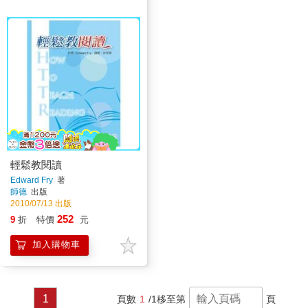
輕鬆教閱讀
Edward Fry
著
師德
出版
2010/07/13 出版
252
9
折
特價
元
加入購物車
1
頁數
1
/1
移至第
頁