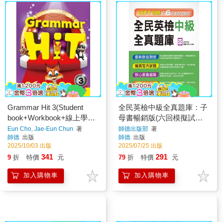
Grammar Hit 3(Student
全民英檢中級全真題庫：子
book+Workbook+線上學習
母書暢銷版(六回模擬試題1
資源)
本+試題解析1本+QR
Eun Cho, Jae-Eun Chun
著
師德出版部
著
師德
出版
師德
出版
CODE音檔隨掃即聽)
2025/10/03 出版
2025/07/25 出版
341
291
9
折
特價
元
79
折
特價
元
加入購物車
加入購物車