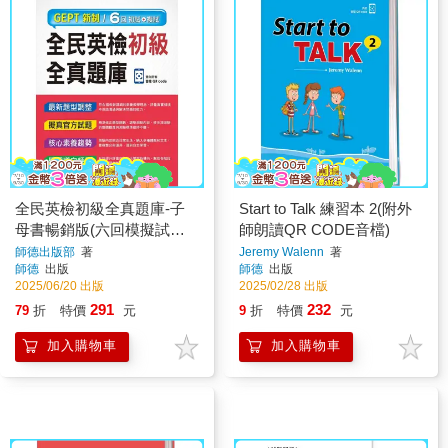
全民英檢初級全真題庫-子
Start to Talk 練習本 2(附外
母書暢銷版(六回模擬試題1
師朗讀QR CODE音檔)
本＋試題解析1本＋QR
師德出版部
著
Jeremy Walenn
著
師德
出版
師德
出版
CODE音檔隨掃即聽)
2025/06/20 出版
2025/02/28 出版
291
232
79
折
特價
元
9
折
特價
元
加入購物車
加入購物車