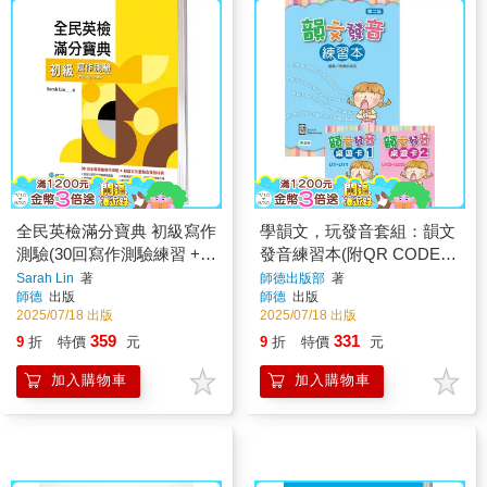
全民英檢滿分寶典 初級寫作
學韻文，玩發音套組：韻文
測驗(30回寫作測驗練習 +
發音練習本(附QR CODE隨
文法重點表)
掃即聽) + 韻文發音桌遊卡
Sarah Lin
著
師德出版部
著
師德
出版
師德
出版
1、2 (共一本練習本+二副桌
2025/07/18 出版
2025/07/18 出版
遊卡)
359
331
9
折
特價
元
9
折
特價
元
加入購物車
加入購物車