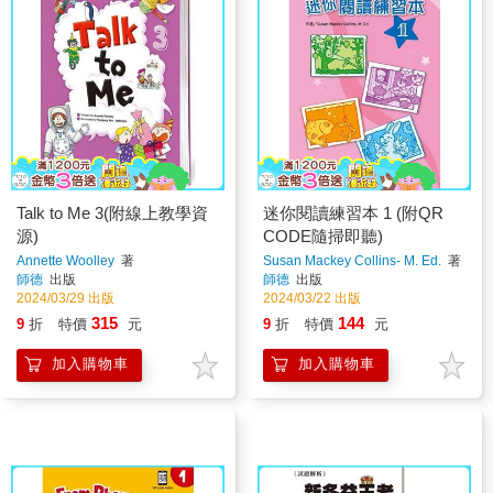
Talk to Me 3(附線上教學資
迷你閱讀練習本 1 (附QR
源)
CODE隨掃即聽)
Annette Woolley
著
Susan Mackey Collins- M. Ed.
著
師德
出版
師德
出版
2024/03/29 出版
2024/03/22 出版
315
144
9
折
特價
元
9
折
特價
元
加入購物車
加入購物車