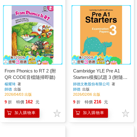
From Phonics to RT 2 (附
Cambridge YLE Pre A1
QR CODE音檔隨掃即聽)
Starters模擬試題 3 (附隨掃
隨聽QR CODE音檔) (Pre-
楊耀琦
著
師德文教股份有限公司
著
師德
出版
師德
出版
A1 Starters)
2026/04/03 出版
2026/02/06 出版
162
216
9
折
特價
元
9
折
特價
元
加入購物車
加入購物車