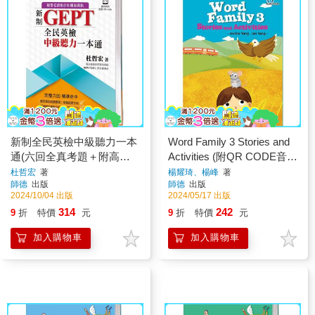
新制全民英檢中級聽力一本
Word Family 3 Stories and
通(六回全真考題＋附高分
Activities (附QR CODE音檔
實戰QR CODE音檔)
隨掃即聽)
杜哲宏
著
楊耀琦、楊峰
著
師德
出版
師德
出版
2024/10/04 出版
2024/05/17 出版
314
242
9
折
特價
元
9
折
特價
元
加入購物車
加入購物車