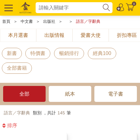
0
首頁
＞
中文書
＞
出版社
＞
＞
語言／字辭典
本月選書
出版情報
愛書大使
折扣專區
新書
特價書
暢銷排行
經典100
全部書籍
全部
紙本
電子書
語言／字辭典
類別 ，共計
145
筆
排序