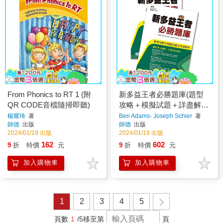
From Phonics to RT 1 (附
新多益王者必勝題庫(題型
QR CODE音檔隨掃即聽)
攻略＋模擬試題＋詳盡解析
＋QR CODE音檔)
楊耀琦
著
Ben Adams- Joseph Schier
著
師德
出版
師德
出版
2024/01/19 出版
2024/01/19 出版
162
602
9
折
特價
元
9
折
特價
元
加入購物車
加入購物車
1
2
3
4
5
頁數
1
/5
移至第
頁