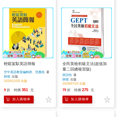
輕鬆駕馭英語簡報
全民英檢初級文法(超值加
量二回總複習版)
空中英語教室編輯群、范雅筑
著
薛詩怡
著
師德
出版
師德
出版
2020/12/25 出版
2026/07/24 出版
351
275
9
折
特價
元
79
折
特價
元
加入購物車
加入購物車