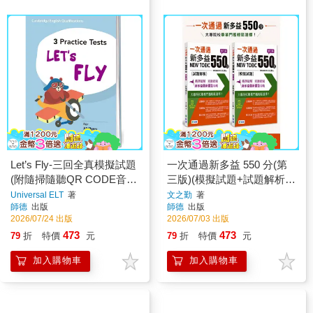
Let’s Fly-三回全真模擬試題
一次通過新多益 550 分(第
(附隨掃隨聽QR CODE音
三版)(模擬試題+試題解析
檔) (A2 Flyers)
+精選單字+QR CODE音檔
Universal ELT
著
文之勤
著
師德
出版
師德
出版
+防水書套)
2026/07/24 出版
2026/07/03 出版
473
473
79
折
特價
元
79
折
特價
元
加入購物車
加入購物車