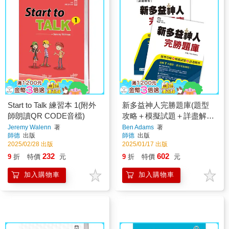
Start to Talk 練習本 1(附外
新多益神人完勝題庫(題型
師朗讀QR CODE音檔)
攻略＋模擬試題＋詳盡解析
＋QR CODE音檔)
Jeremy Walenn
著
Ben Adams
著
師德
出版
師德
出版
2025/02/28 出版
2025/01/17 出版
232
602
9
折
特價
元
9
折
特價
元
加入購物車
加入購物車