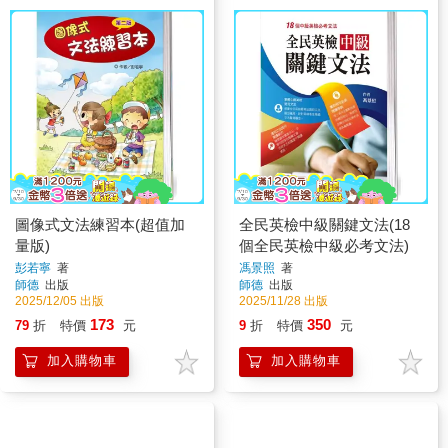
圖像式文法練習本(超值加
全民英檢中級關鍵文法(18
量版)
個全民英檢中級必考文法)
彭若寧
著
馮景照
著
師德
出版
師德
出版
2025/12/05 出版
2025/11/28 出版
173
350
79
折
特價
元
9
折
特價
元
加入購物車
加入購物車