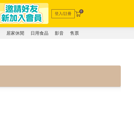
0
登入/註冊
電
居家休閒
日用食品
影音
售票