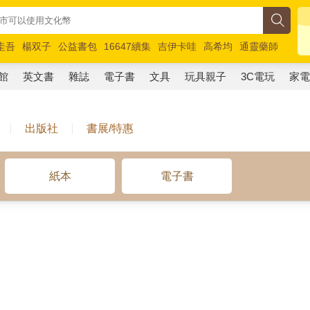
圭吾
楊双子
公益書包
16647續集
吉伊卡哇
高希均
通靈藥師
路邊攤新作
馬斯克
玩具總動員5
超慢跑
館
英文書
雜誌
電子書
文具
玩具親子
3C電玩
家
出版社
書展/特惠
紙本
電子書