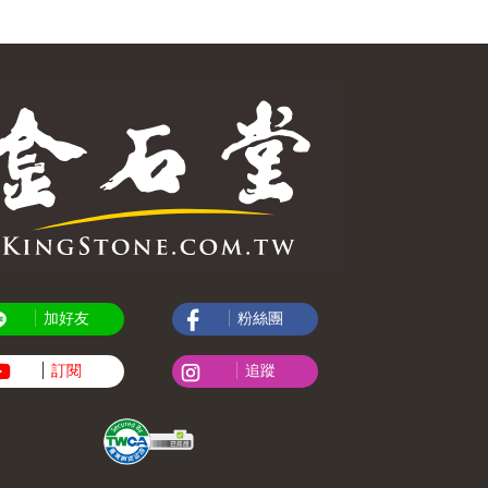
加好友
粉絲團
訂閱
追蹤