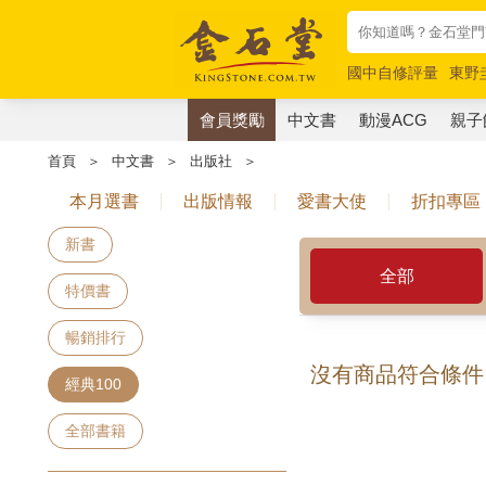
國中自修評量
東野
唯紅花綻放
奧德賽
會員獎勵
中文書
動漫ACG
親子
首頁
＞
中文書
＞
出版社
＞
本月選書
出版情報
愛書大使
折扣專區
新書
全部
特價書
暢銷排行
沒有商品符合條件
經典100
全部書籍