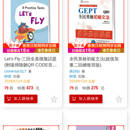
Let’s Fly-三回全真模擬試題
全民英檢初級文法(超值加
(附隨掃隨聽QR CODE音
量二回總複習版)
檔) (A2 Flyers)
Universal ELT
著
薛詩怡
著
師德
出版
師德
出版
2026/07/24 出版
2026/07/24 出版
473
275
79
折
特價
元
79
折
特價
元
加入購物車
加入購物車