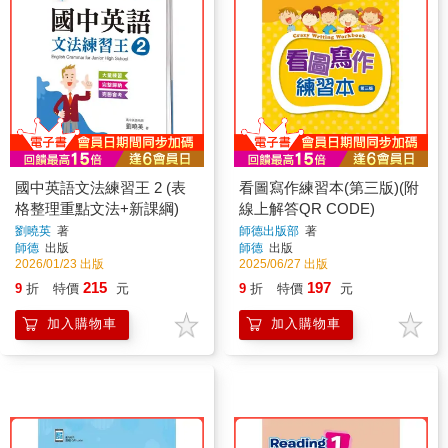
國中英語文法練習王 2 (表
看圖寫作練習本(第三版)(附
格整理重點文法+新課綱)
線上解答QR CODE)
劉曉英
著
師德出版部
著
師德
出版
師德
出版
2026/01/23 出版
2025/06/27 出版
215
197
9
折
特價
元
9
折
特價
元
加入購物車
加入購物車