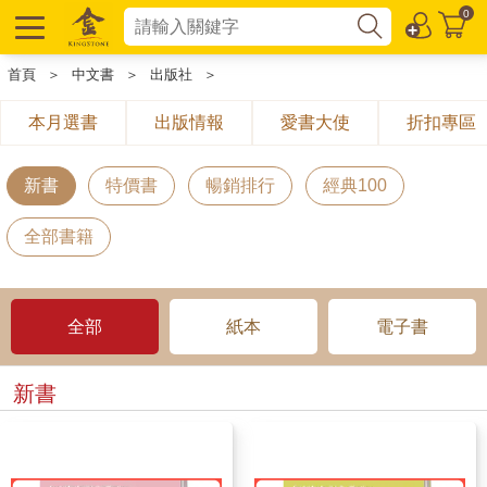
0
首頁
＞
中文書
＞
出版社
＞
本月選書
出版情報
愛書大使
折扣專區
新書
特價書
暢銷排行
經典100
全部書籍
全部
紙本
電子書
新書