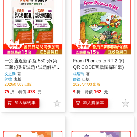
一次通過新多益 550 分(第
From Phonics to RT 2 (附
三版)(模擬試題+試題解析
QR CODE音檔隨掃即聽)
+精選單字+QR CODE音檔
文之勤
著
楊耀琦
著
師德
出版
師德
出版
+防水書套)
2026/07/03 出版
2026/04/03 出版
473
162
79
折
特價
元
9
折
特價
元
加入購物車
加入購物車