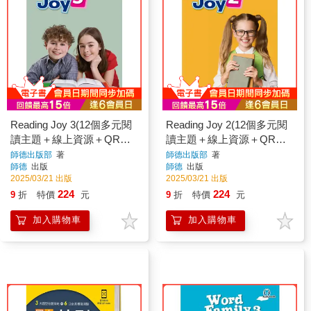
Reading Joy 3(12個多元閱
Reading Joy 2(12個多元閱
讀主題＋線上資源＋QR
讀主題＋線上資源＋QR
CODE音檔)
CODE音檔)
師德出版部
著
師德出版部
著
師德
出版
師德
出版
2025/03/21 出版
2025/03/21 出版
224
224
9
折
特價
元
9
折
特價
元
加入購物車
加入購物車