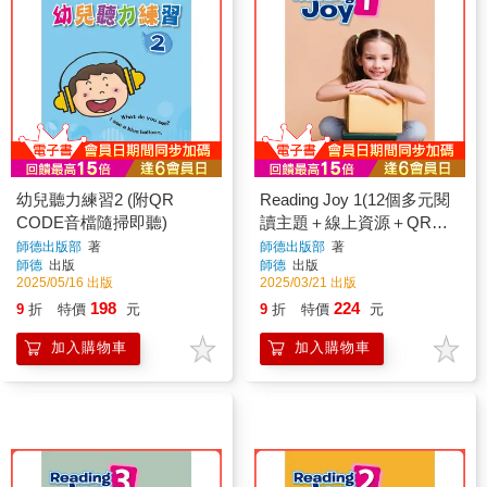
幼兒聽力練習2 (附QR
Reading Joy 1(12個多元閱
CODE音檔隨掃即聽)
讀主題＋線上資源＋QR
CODE音檔)
師德出版部
著
師德出版部
著
師德
出版
師德
出版
2025/05/16 出版
2025/03/21 出版
198
224
9
折
特價
元
9
折
特價
元
加入購物車
加入購物車