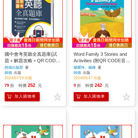
國中會考英聽全真題庫(試
Word Family 3 Stories and
題＋解題攻略＋QR CODE
Activities (附QR CODE音檔
音檔)
隨掃即聽)
師德出版部
著
楊耀琦、楊峰
著
師德
出版
師德
出版
2024/07/19 出版
2024/05/17 出版
252
242
79
折
特價
元
9
折
特價
元
加入購物車
加入購物車