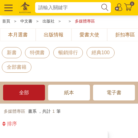
0
首頁
＞
中文書
＞
出版社
＞
＞
多媒體專區
本月選書
出版情報
愛書大使
折扣專區
新書
特價書
暢銷排行
經典100
全部書籍
全部
紙本
電子書
多媒體專區
書系 ，共計
1
筆
排序