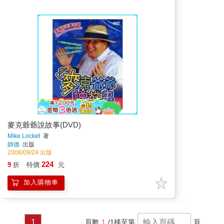
麥克爺爺說故事(DVD)
Mike Locket
著
師德
出版
2008/09/24 出版
224
9
折
特價
元
加入購物車
1
頁數
1
/1
移至第
頁