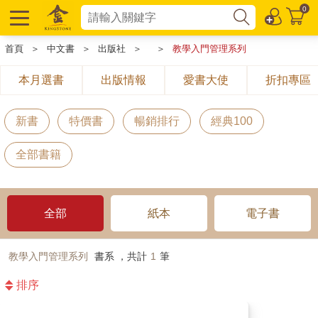
0
首頁
＞
中文書
＞
出版社
＞
＞
教學入門管理系列
本月選書
出版情報
愛書大使
折扣專區
新書
特價書
暢銷排行
經典100
全部書籍
全部
紙本
電子書
教學入門管理系列
書系 ，共計
1
筆
排序