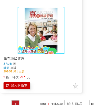
贏在班級管理
J Roth
著
師德
出版
2016/11/21 出版
297
9
折
特價
元
加入購物車
1
頁數
1
/1
移至第
頁