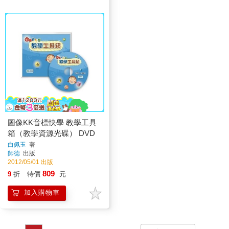
圖像KK音標快學 教學工具
箱（教學資源光碟） DVD
白佩玉
著
師德
出版
2012/05/01 出版
809
9
折
特價
元
加入購物車