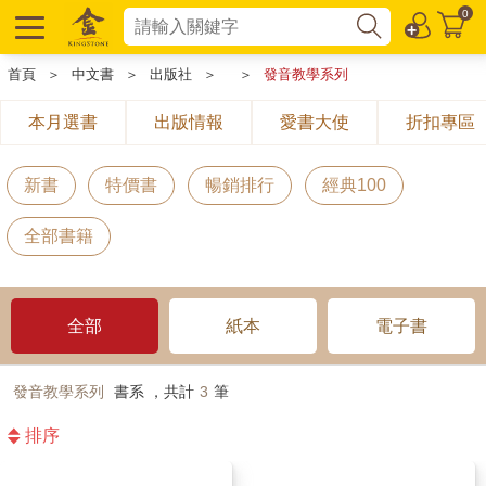
0
首頁
＞
中文書
＞
出版社
＞
＞
發音教學系列
本月選書
出版情報
愛書大使
折扣專區
新書
特價書
暢銷排行
經典100
全部書籍
全部
紙本
電子書
發音教學系列
書系 ，共計
3
筆
排序