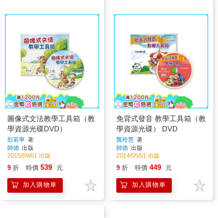
圖像式文法教學工具箱（教
免背式發音 教學工具箱（教
學資源光碟DVD）
學資源光碟） DVD
彭若寧
著
龔玲慧
著
師德
出版
師德
出版
2015/09/01 出版
2014/05/01 出版
539
449
9
折
特價
元
9
折
特價
元
加入購物車
加入購物車