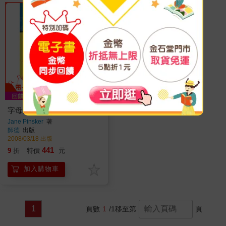
字母遊戲盒(2書1光碟)
Jane Pinsker
著
師德
出版
2008/03/18 出版
441
9
折
特價
元
加入購物車
1
頁數
1
/1
移至第
頁