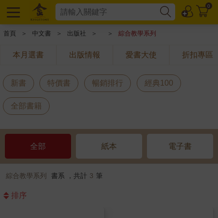
0
首頁
＞
中文書
＞
出版社
＞
＞
綜合教學系列
本月選書
出版情報
愛書大使
折扣專區
新書
特價書
暢銷排行
經典100
全部書籍
全部
紙本
電子書
綜合教學系列
書系 ，共計
3
筆
排序