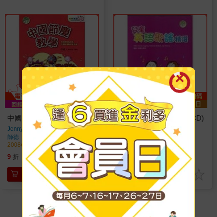
中國節慶教學(書附CD)
兒童英語歌謠精選(書附CD)
Jenny Hsu
著
Annie Hughes
著
師德
出版
師德
出版
2008/10/22 出版
2008/04/09 出版
269
252
9
折
特價
元
9
折
特價
元
加入購物車
加入購物車