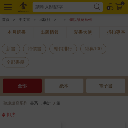
0
首頁
＞
中文書
＞
出版社
＞
＞
聽說讀寫系列
本月選書
出版情報
愛書大使
折扣專區
新書
特價書
暢銷排行
經典100
全部書籍
全部
紙本
電子書
聽說讀寫系列
書系 ，共計
3
筆
排序