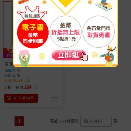
引導式英文寫作（教師本）
楊耀琦
著
師德
出版
2010/10/21 出版
224
9
折
特價
元
加入購物車
1
頁數
1
/1
移至第
頁