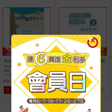
英語童詩練習本2(書＋1CD)
英語童詩練習本2(教師手冊)
Timothy Rasinski
著
Timothy Rasinski
著
師德
出版
師德
出版
2011/11/21 出版
2011/11/21 出版
216
108
9
折
特價
元
9
折
特價
元
加入購物車
加入購物車