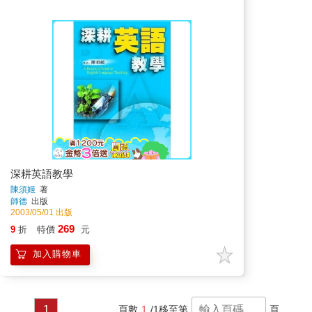
深耕英語教學
陳須姬
著
師德
出版
2003/05/01 出版
269
9
折
特價
元
加入購物車
1
頁數
1
/1
移至第
頁