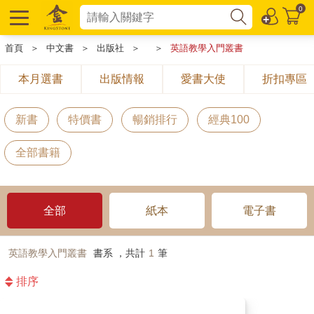
0
首頁
＞
中文書
＞
出版社
＞
＞
英語教學入門叢書
本月選書
出版情報
愛書大使
折扣專區
新書
特價書
暢銷排行
經典100
全部書籍
全部
紙本
電子書
英語教學入門叢書
書系 ，共計
1
筆
排序