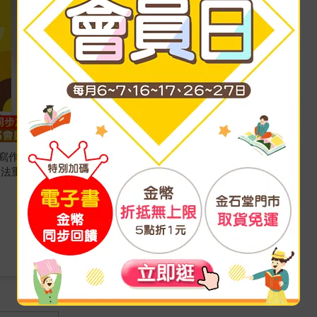
級寫作測驗
看圖寫作練習本(第三版)(附線上
文法重點
解答QR CODE)
師德出版部
著
師德
出版
2025/06/27 出版
197
9
折
特價
元
加入購物車