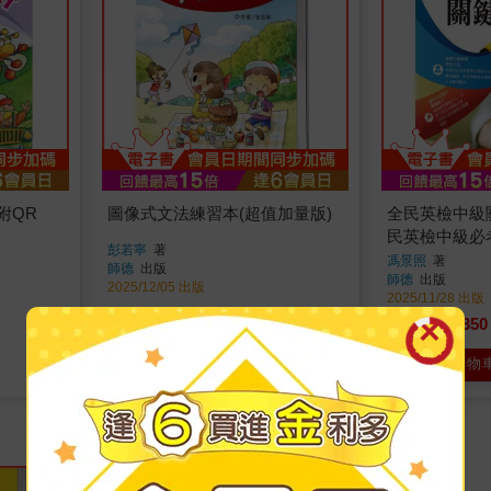
 (附QR
圖像式文法練習本(超值加量版)
全民英檢中級關
民英檢中級必
彭若寧
著
馮景照
著
師德
出版
師德
出版
2025/12/05 出版
2025/11/28 出版
173
350
79
折
特價
元
9
折
特價
加入購物車
加入購物