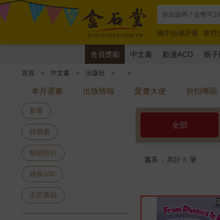
國中自修評量
東野
唯紅花綻放
奧德賽
會員獎勵
中文書
動漫ACG
親子
首頁
＞
中文書
＞
出版社
＞
＞
.
本月選書
出版情報
愛書大使
折扣專區
新書
全部
特價書
暢銷排行
.
書系 ，共計
6
筆
經典100
全部書籍