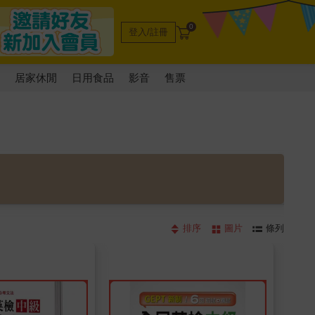
0
登入/註冊
電
居家休閒
日用食品
影音
售票
排序
圖片
條列