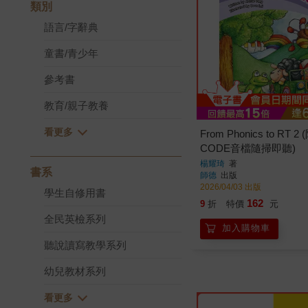
類別
語言/字辭典
童書/青少年
參考書
教育/親子教養
From Phonics to RT 2
CODE音檔隨掃即聽)
楊耀琦
著
書系
師德
出版
2026/04/03 出版
學生自修用書
162
9
折
特價
元
全民英檢系列
加入購物車
聽說讀寫教學系列
幼兒教材系列