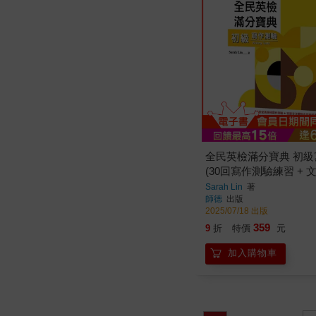
全民英檢滿分寶典 初
(30回寫作測驗練習 + 
表)
Sarah Lin
著
師德
出版
2025/07/18 出版
359
9
折
特價
元
加入購物車