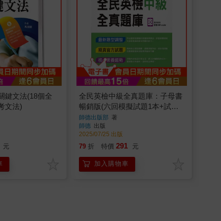
鍵文法(18個全
全民英檢中級全真題庫：子母書
考文法)
暢銷版(六回模擬試題1本+試題
解析1本+QR CODE音檔隨掃即
師德出版部
著
師德
出版
聽)
2025/07/25 出版
291
元
79
折
特價
元
車
加入購物車