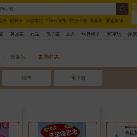
圭吾
楊双子
公益書包
16647續集
吉伊卡哇
高希均
通靈藥師
路邊攤新作
馬斯克
玩具總動員5
超慢跑
館
英文書
雜誌
電子書
文具
玩具親子
3C電玩
家
出版社
書展/特惠
紙本
電子書