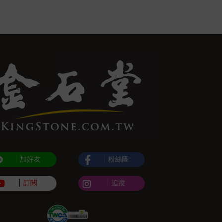
加好友
粉絲團
訂閱
追蹤