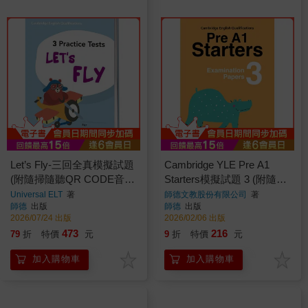
Let’s Fly-三回全真模擬試題
Cambridge YLE Pre A1
(附隨掃隨聽QR CODE音
Starters模擬試題 3 (附隨掃
檔) (A2 Flyers)
隨聽QR CODE音檔) (Pre-
Universal ELT
著
師德文教股份有限公司
著
師德
出版
師德
出版
A1 Starters)
2026/07/24 出版
2026/02/06 出版
473
216
79
折
特價
元
9
折
特價
元
加入購物車
加入購物車