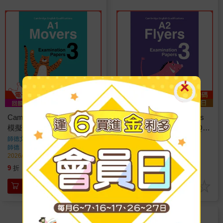
Cambridge YLE A1 Movers
Cambridge YLE A2 Flyers
模擬試題 3 (附隨掃隨聽QR
模擬試題 3 (附隨掃隨聽QR
CODE音檔) (A1 Movers)
CODE音檔) (A2 Flyers)
師德文教股份有限公司
著
師德文教股份有限公司
著
師德
出版
師德
出版
2026/02/06 出版
2026/02/06 出版
216
216
9
折
特價
元
9
折
特價
元
加入購物車
加入購物車