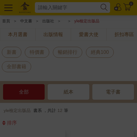
0
首頁
＞
中文書
＞
出版社
＞
＞
yle檢定出版品
本月選書
出版情報
愛書大使
折扣專區
新書
特價書
暢銷排行
經典100
全部書籍
全部
紙本
電子書
yle檢定出版品
書系 ，共計
12
筆
排序