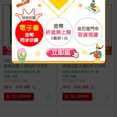
Cambridge YLE A2 Flyers
Cambridge YLE A2 Flyers
模擬試題 1 (附QR CODE隨
模擬試題 2 (附QR CODE隨
掃即聽)
掃即聽)
師德文教股份有限公司
著
師德文教股份有限公司
著
師德
出版
師德
出版
2023/04/21 出版
2023/04/21 出版
165
165
79
折
特價
元
79
折
特價
元
加入購物車
加入購物車