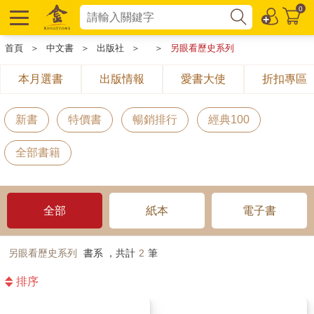
0
首頁
＞
中文書
＞
出版社
＞
＞
另眼看歷史系列
本月選書
出版情報
愛書大使
折扣專區
新書
特價書
暢銷排行
經典100
全部書籍
全部
紙本
電子書
另眼看歷史系列
書系 ，共計
2
筆
排序