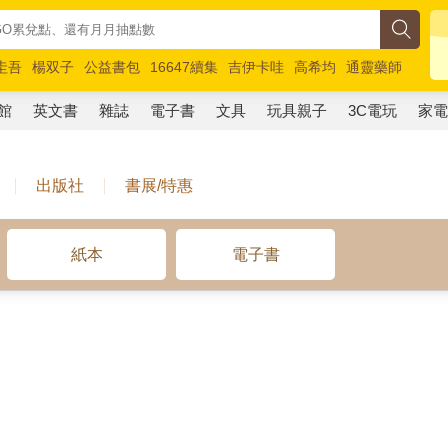
圭吾
楊双子
公益書包
16647續集
吉伊卡哇
高希均
通靈藥師
路邊攤新作
馬斯克
玩具總動員5
超慢跑
館
英文書
雜誌
電子書
文具
玩具親子
3C電玩
家
出版社
書展/特惠
紙本
電子書