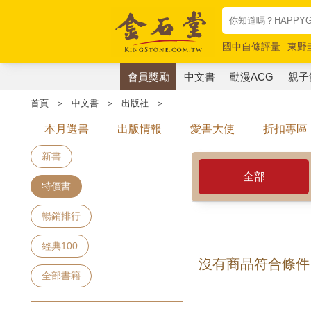
國中自修評量
東野
唯紅花綻放
奧德賽
會員獎勵
中文書
動漫ACG
親子
首頁
＞
中文書
＞
出版社
＞
本月選書
出版情報
愛書大使
折扣專區
新書
全部
特價書
暢銷排行
經典100
沒有商品符合條件
全部書籍