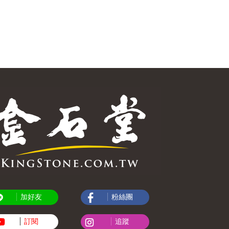
加好友
粉絲團
訂閱
追蹤