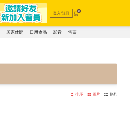
0
登入/註冊
電
居家休閒
日用食品
影音
售票
排序
圖片
條列