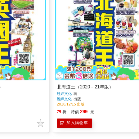
）
北海道王（2020－21年版）
經緯文化
著
經緯文化
出版
2018/12/15 出版
299
79
折
特價
元
加入購物車