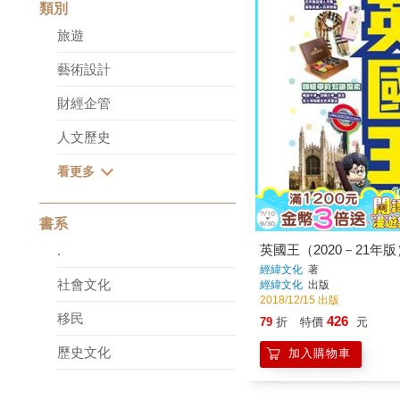
類別
旅遊
藝術設計
財經企管
人文歷史
書系
英國王（2020－21年版
.
經緯文化
著
社會文化
經緯文化
出版
2018/12/15 出版
移民
426
79
折
特價
元
歷史文化
加入購物車