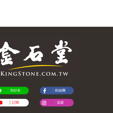
加好友
粉絲團
訂閱
追蹤