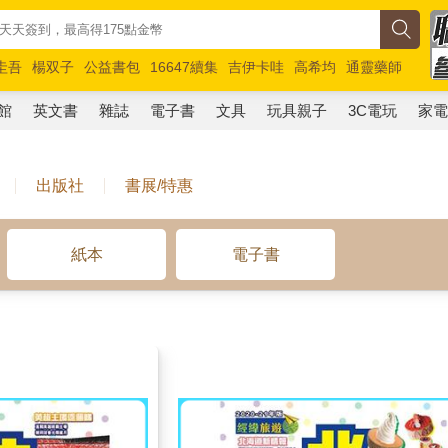
圭吾
楊双子
公益書包
16647續集
吉伊卡哇
高希均
通靈藥師
路邊攤新作
馬斯克
玩具總動員5
超慢跑
館
英文書
雜誌
電子書
文具
玩具親子
3C電玩
家
出版社
書展/特惠
紙本
電子書