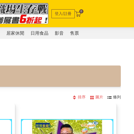
0
登入/註冊
電
居家休閒
日用食品
影音
售票
排序
圖片
條列