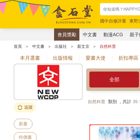
國中自修評量
東野
唯紅花綻放
奧德賽
會員獎勵
中文書
動漫ACG
親子
首頁
＞
中文書
＞
出版社
＞
新文京
＞
自然科普
本月選書
出版情報
愛書大使
折扣專區
全部
自然科普
類別 ，共計
35
追蹤
新書
特價書