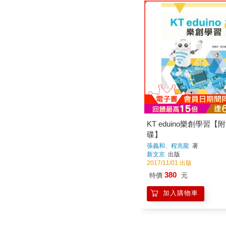
KT eduino樂創學習【
碟】
張義和、程兆龍
著
新文京
出版
2017/11/01 出版
380
特價
元
加入購物車