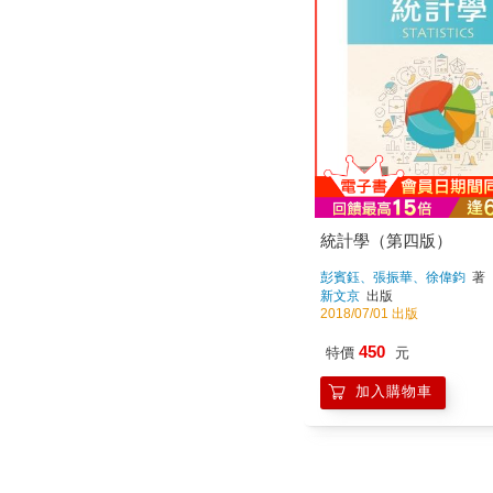
統計學（第四版）
彭賓鈺、張振華、徐偉鈞
著
新文京
出版
2018/07/01 出版
450
特價
元
加入購物車