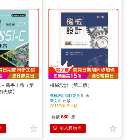
－C－新手上路（第
機械設計（第二版）
例光碟】
機械設計編輯委員會
著
新文京
出版
2016/09/15 出版
680
特價
元
車
加入購物車