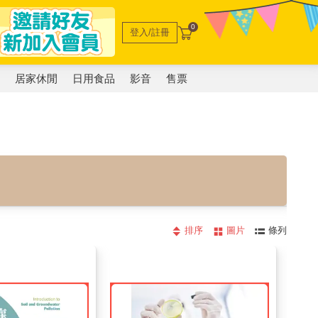
0
登入/註冊
電
居家休閒
日用食品
影音
售票
排序
圖片
條列