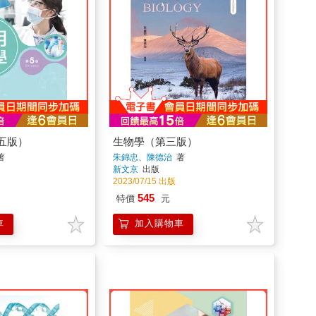
五版）
生物學（第三版）
著
朱錦忠、陳德治
著
新文京
出版
2023/07/15 出版
545
特價
元
車
加入購物車