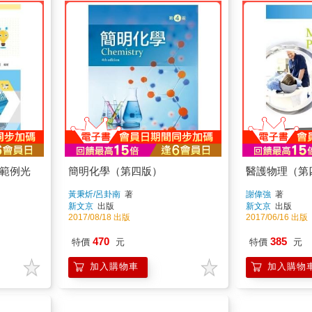
附範例光
簡明化學（第四版）
醫護物理（第
黃秉炘/呂卦南
著
謝偉強
著
新文京
出版
新文京
出版
2017/08/18 出版
2017/06/16 出版
470
385
特價
元
特價
元
加入購物車
加入購物