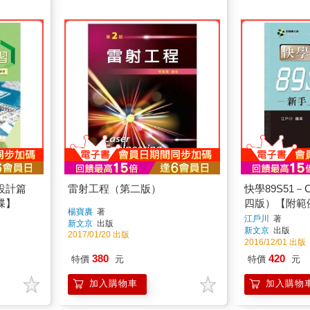
設計篇
雷射工程（第二版）
快學89S51
碟】
四版）【附範
楊寶賡
著
江戶川
著
新文京
出版
新文京
出版
2017/01/20 出版
2016/12/01 出版
380
420
特價
元
特價
元
加入購物車
加入購物