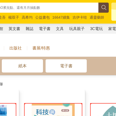
圭吾
楊双子
高希均
公益書包
16647續集
吉伊卡哇
通靈藥師
路邊攤新作
馬斯克
玩具總動員5
超慢跑
館
英文書
雜誌
電子書
文具
玩具親子
3C電玩
家
出版社
書展/特惠
紙本
電子書
筆