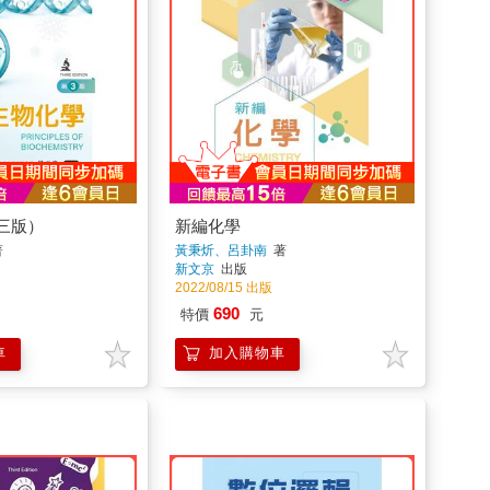
三版）
新編化學
著
黃秉炘、呂卦南
著
新文京
出版
2022/08/15 出版
690
特價
元
車
加入購物車