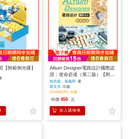
習【附範例光碟】
Altium Designer電路設計國際認
證：使命必達（第二版）【附學
著
習資料光碟】
程兆龍、張義和
著
新文京
出版
2018/02/01 出版
450
特價
元
車
加入購物車