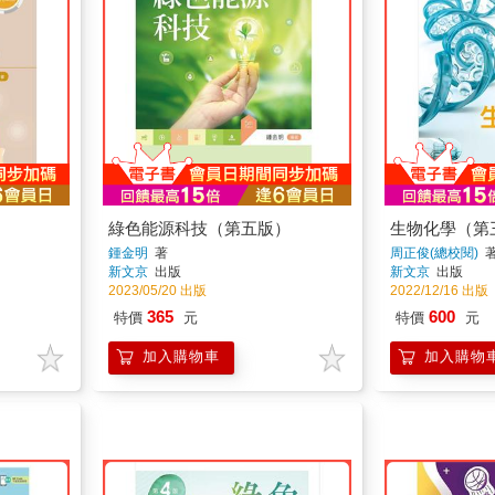
綠色能源科技（第五版）
生物化學（第
鍾金明
著
周正俊(總校閱)
新文京
出版
新文京
出版
2023/05/20 出版
2022/12/16 出版
365
600
特價
元
特價
元
加入購物車
加入購物