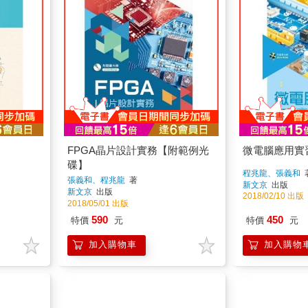
FPGA晶片設計實務【附範例光
微電腦應用實
碟】
程兆龍、張義和
張義和、程兆龍
著
新文京
出版
新文京
出版
2018/02/10 出版
2018/05/01 出版
590
450
特價
元
特價
元
加入購物車
加入購物