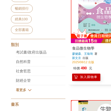
暢銷排行
經典100
全部書籍
類別
食品微生物學
考試書/政府出版品
廖健森、王瑜琦
著
新文京
出版
自然科普
2025/08/12 出版
490
特價
元
社會哲思
加入購物車
財經企管
書系