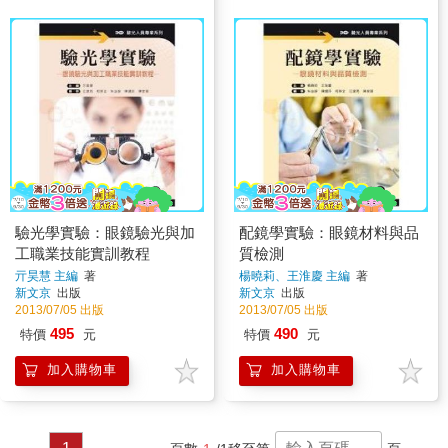
驗光學實驗：眼鏡驗光與加
配鏡學實驗：眼鏡材料與品
工職業技能實訓教程
質檢測
亓昊慧 主編
著
楊曉莉、王淮慶 主編
著
新文京
出版
新文京
出版
2013/07/05 出版
2013/07/05 出版
495
490
特價
元
特價
元
加入購物車
加入購物車