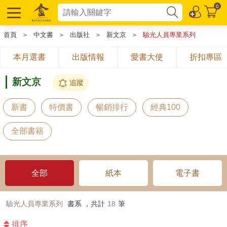
0
首頁
＞
中文書
＞
出版社
＞
新文京
＞
驗光人員專業系列
本月選書
出版情報
愛書大使
折扣專區
新文京
追蹤
新書
特價書
暢銷排行
經典100
全部書籍
全部
紙本
電子書
驗光人員專業系列
書系 ，共計
18
筆
排序