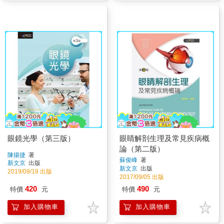
眼鏡光學（第三版）
眼睛解剖生理及常見疾病概
論（第二版）
陳揚捷
著
蘇俊峰
著
新文京
出版
新文京
出版
2019/09/18 出版
2017/09/05 出版
420
490
特價
元
特價
元
加入購物車
加入購物車