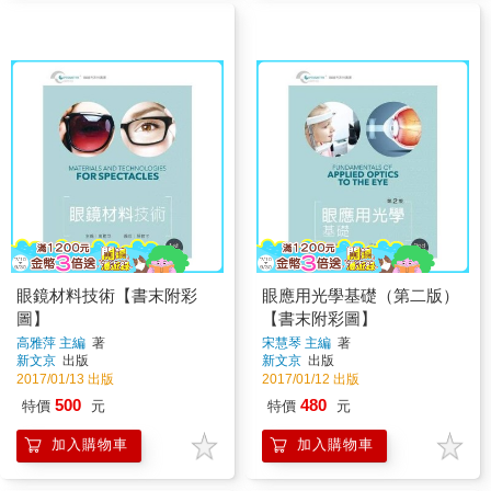
眼鏡材料技術【書末附彩
眼應用光學基礎（第二版）
圖】
【書末附彩圖】
高雅萍 主編
著
宋慧琴 主編
著
新文京
出版
新文京
出版
2017/01/13 出版
2017/01/12 出版
500
480
特價
元
特價
元
加入購物車
加入購物車