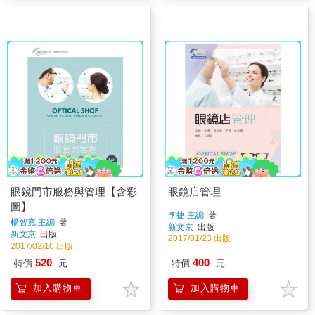
眼鏡門市服務與管理【含彩
眼鏡店管理
圖】
李捷 主編
著
楊智寬 主編
著
新文京
出版
新文京
出版
2017/01/23 出版
2017/02/10 出版
520
400
特價
元
特價
元
加入購物車
加入購物車