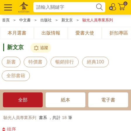
0
首頁
＞
中文書
＞
出版社
＞
新文京
＞
驗光人員專業系列
本月選書
出版情報
愛書大使
折扣專區
新文京
追蹤
新書
特價書
暢銷排行
經典100
全部書籍
全部
紙本
電子書
驗光人員專業系列
書系 ，共計
18
筆
排序