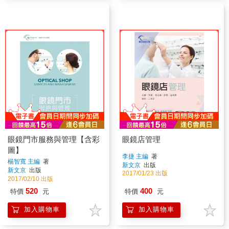
眼鏡門市服務與管理【含彩
眼鏡店管理
圖】
李捷 主編
著
楊智寬 主編
著
新文京
出版
新文京
出版
2017/01/23 出版
2017/02/10 出版
520
400
特價
元
特價
元
加入購物車
加入購物車