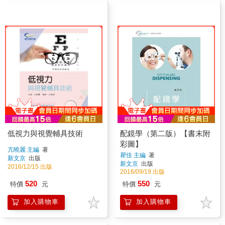
低視力與視覺輔具技術
配鏡學（第二版）【書末附
彩圖】
亢曉麗 主編
著
瞿佳 主編
著
新文京
出版
新文京
出版
2016/12/15 出版
2016/09/19 出版
520
550
特價
元
特價
元
加入購物車
加入購物車