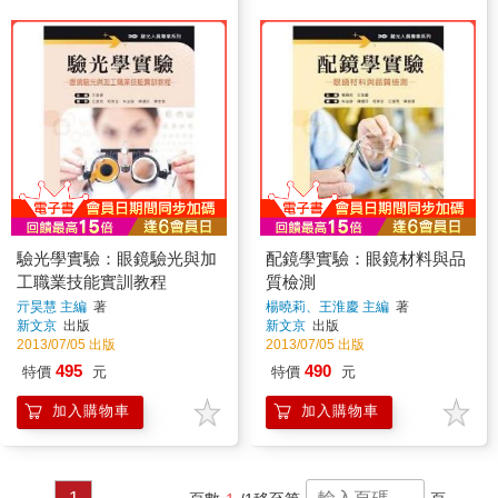
驗光學實驗：眼鏡驗光與加
配鏡學實驗：眼鏡材料與品
工職業技能實訓教程
質檢測
亓昊慧 主編
著
楊曉莉、王淮慶 主編
著
新文京
出版
新文京
出版
2013/07/05 出版
2013/07/05 出版
495
490
特價
元
特價
元
加入購物車
加入購物車